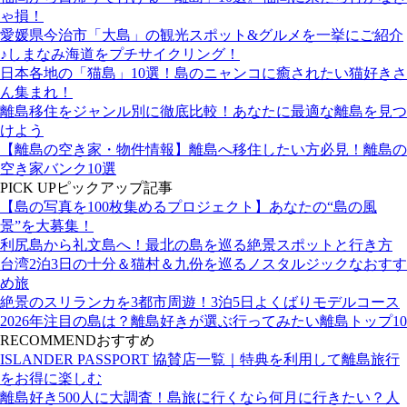
ゃ損！
愛媛県今治市「大島」の観光スポット&グルメを一挙にご紹介
♪しまなみ海道をプチサイクリング！
日本各地の「猫島」10選！島のニャンコに癒されたい猫好きさ
ん集まれ！
離島移住をジャンル別に徹底比較！あなたに最適な離島を見つ
けよう
【離島の空き家・物件情報】離島へ移住したい方必見！離島の
空き家バンク10選
PICK UP
ピックアップ記事
【島の写真を100枚集めるプロジェクト】あなたの“島の風
景”を大募集！
利尻島から礼文島へ！最北の島を巡る絶景スポットと行き方
台湾2泊3日の十分＆猫村＆九份を巡るノスタルジックなおすす
め旅
絶景のスリランカを3都市周遊！3泊5日よくばりモデルコース
2026年注目の島は？離島好きが選ぶ行ってみたい離島トップ10
RECOMMEND
おすすめ
ISLANDER PASSPORT 協賛店一覧｜特典を利用して離島旅行
をお得に楽しむ
離島好き500人に大調査！島旅に行くなら何月に行きたい？人