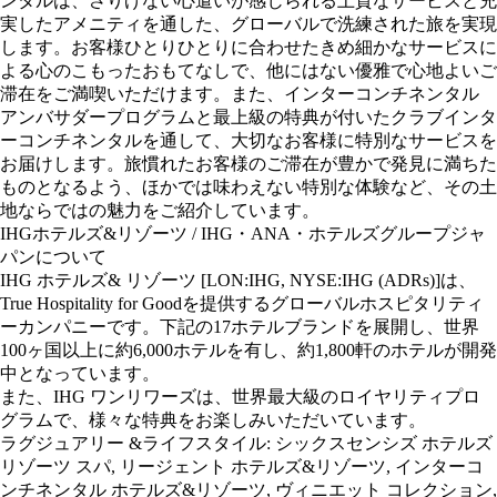
ンタルは、さりげない心遣いが感じられる上質なサービスと充
実したアメニティを通した、グローバルで洗練された旅を実現
します。お客様ひとりひとりに合わせたきめ細かなサービスに
よる心のこもったおもてなしで、他にはない優雅で心地よいご
滞在をご満喫いただけます。また、インターコンチネンタル
アンバサダープログラムと最上級の特典が付いたクラブインタ
ーコンチネンタルを通して、大切なお客様に特別なサービスを
お届けします。旅慣れたお客様のご滞在が豊かで発見に満ちた
ものとなるよう、ほかでは味わえない特別な体験など、その土
地ならではの魅力をご紹介しています。
IHGホテルズ&リゾーツ / IHG・ANA・ホテルズグループジャ
パンについて
IHG ホテルズ& リゾーツ [LON:IHG, NYSE:IHG (ADRs)]は、
True Hospitality for Goodを提供するグローバルホスピタリティ
ーカンパニーです。下記の17ホテルブランドを展開し、世界
100ヶ国以上に約6,000ホテルを有し、約1,800軒のホテルが開発
中となっています。
また、IHG ワンリワーズは、世界最大級のロイヤリティプロ
グラムで、様々な特典をお楽しみいただいています。
ラグジュアリー &ライフスタイル: シックスセンシズ ホテルズ
リゾーツ スパ, リージェント ホテルズ&リゾーツ, インターコ
ンチネンタル ホテルズ&リゾーツ, ヴィニエット コレクション,