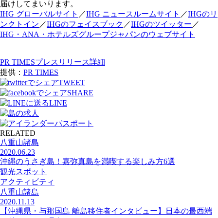
届けしてまいります。
IHG グローバルサイト
／
IHG ニュースルームサイト
／
IHGのリ
ンクトイン
／
IHGのフェイスブック
／
IHGのツイッター
／
IHG・ANA・ホテルズグループジャパンのウェブサイト
PR TIMESプレスリリース詳細
提供：
PR TIMES
TWEET
SHARE
LINE
RELATED
八重山諸島
2020.06.23
沖縄のうさぎ島！嘉弥真島を満喫する楽しみ方6選
観光スポット
アクティビティ
八重山諸島
2020.11.13
【沖縄県・与那国島 離島移住者インタビュー】日本の最西端