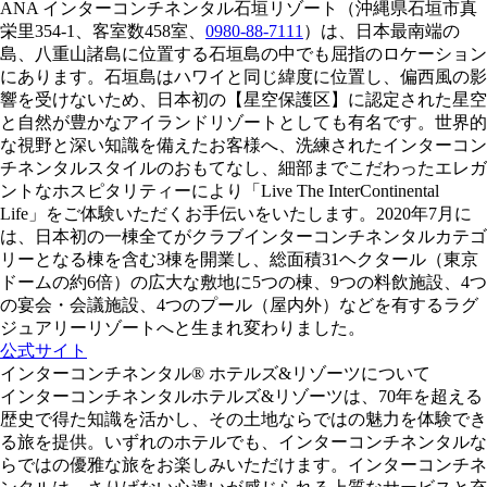
ANA インターコンチネンタル石垣リゾート（沖縄県石垣市真
栄里354-1、客室数458室、
0980-88-7111
）は、日本最南端の
島、八重山諸島に位置する石垣島の中でも屈指のロケーション
にあります。石垣島はハワイと同じ緯度に位置し、偏西風の影
響を受けないため、日本初の【星空保護区】に認定された星空
と自然が豊かなアイランドリゾートとしても有名です。世界的
な視野と深い知識を備えたお客様へ、洗練されたインターコン
チネンタルスタイルのおもてなし、細部までこだわったエレガ
ントなホスピタリティーにより「Live The InterContinental
Life」をご体験いただくお手伝いをいたします。2020年7月に
は、日本初の一棟全てがクラブインターコンチネンタルカテゴ
リーとなる棟を含む3棟を開業し、総面積31ヘクタール（東京
ドームの約6倍）の広大な敷地に5つの棟、9つの料飲施設、4つ
の宴会・会議施設、4つのプール（屋内外）などを有するラグ
ジュアリーリゾートへと生まれ変わりました。
公式サイト
インターコンチネンタル® ホテルズ&リゾーツについて
インターコンチネンタルホテルズ&リゾーツは、70年を超える
歴史で得た知識を活かし、その土地ならではの魅力を体験でき
る旅を提供。いずれのホテルでも、インターコンチネンタルな
らではの優雅な旅をお楽しみいただけます。インターコンチネ