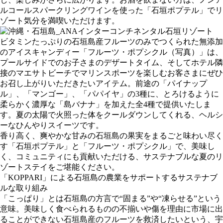
ルコールスパークリングワインを使った「石垣ポプテル」でリ
ゾート気分を満喫いただけます。
ビタミンたっぷりの石垣島産フルーツのみでつくられた無添加
のアイスキャンディー「フルーツ・ポプシクル（写真）」は、
プールサイドでのお子さまのデザートタイム、そしてホテル隣
接のマエサトビーチでマリンスポーツを楽しむお客さまにぜひ
お召し上がりいただきたいアイテム。前途の「パイナップ
ル」、「マンゴー」、「パパイヤ」の3種に、とろけるように
柔らかく濃厚な「島バナナ」を加えた全4種で提供いたしま
す。夏の太陽で火照った体をクールダウンしてくれる、ヘルシ
ーなひんやりスイーツです。
香り高く、爽やかな甘みの石垣島の果実をまるごと味わい尽く
す「石垣ポプテル」と「フルーツ・ポプシクル」で、美味し
く、コミュニティにも貢献いただける、サステナブルな夏のリ
ゾートステイをご堪能ください。
「KOPPARI」による石垣島の農業をサポートするサステナブ
ルな取り組み
「こっぱり」とは石垣島の方言で“固まる”や“凍らせる”という
意味。美味しく食べられるものの不揃いや傷を理由に市場に出
ることができない石垣島産のフルーツを救済したいという、宇