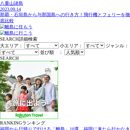
八重山諸島
2023.09.14
那覇・石垣島から与那国島への行き方！飛行機とフェリーを徹
底比較
SEARCH
詳細検索
大エリア：
小エリア：
ジャンル：
並び順 ：
SEARCH
RANKING
ランキング
福岡から日帰りで行ける「離島」10選。福岡に来たら行かなき