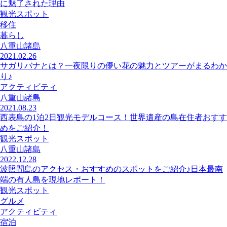
に魅了された理由
観光スポット
移住
暮らし
八重山諸島
2021.02.26
サガリバナとは？一夜限りの儚い花の魅力とツアーがまるわか
り♪
アクティビティ
八重山諸島
2021.08.23
西表島の1泊2日観光モデルコース！世界遺産の島在住者おすす
めをご紹介！
観光スポット
八重山諸島
2022.12.28
波照間島のアクセス・おすすめのスポットをご紹介♪日本最南
端の有人島を現地レポート！
観光スポット
グルメ
アクティビティ
宿泊