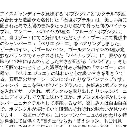
アイスキャンディーを意味する“ポプシクル”と“カクテル”を組
み合わせた造語から名付けた「石垣ポプテル」は、美しい海に
囲まれた島で太陽の恵みをたっぷり浴びて育った旬のパイナッ
プル、マンゴー、パパイヤの3種の「フルーツ・ポプシクル」
に、当リゾートにてご好評をいただくナイトプールにて提供中
のシャンパーニュ「ペリエ ジュエ」をペアリングしました。
ピーチパイン、ボゴールパイン、ゴールデンパインの3種が絶
妙なバランスでミックスされた「パイナップル」に、爽やかな
味わいの中にほんのりとした甘さが広がる「パパイヤ」、そし
て芳醇でねっとりとした濃厚な甘みが特徴の「マンゴー」の3
種で、「ペリエ ジュエ」の味わいと心地良い甘さを引き立て
る、石垣島のサマーシーズンにぴったりなラインナップです。
シャンパーニュを注いだワイングラスに、お好みのポプシクル
を入れてサーブされ、ポプシクルを取り出したりシャンパーニ
ュにディップして交互に味わうほか、ポプシクルを溶かしシャ
ンパーニュカクテルとして堪能するなど、楽しみ方は自由自在
で、ポプシクルが溶けていく段階のそれぞれの味わいが見つか
ります。「石垣ポプテル」にはシャンパーニュのおかわりを特
別料金にて提供する“替え玉”ならぬ「替えシャン」もご用意
し、楽しみがさらに広がります。お酒を飲まない方は、ノンア