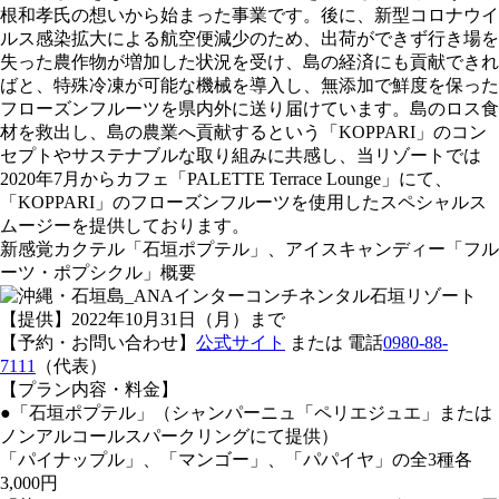
根和孝氏の想いから始まった事業です。後に、新型コロナウイ
ルス感染拡大による航空便減少のため、出荷ができず行き場を
失った農作物が増加した状況を受け、島の経済にも貢献できれ
ばと、特殊冷凍が可能な機械を導入し、無添加で鮮度を保った
フローズンフルーツを県内外に送り届けています。島のロス食
材を救出し、島の農業へ貢献するという「KOPPARI」のコン
セプトやサステナブルな取り組みに共感し、当リゾートでは
2020年7月からカフェ「PALETTE Terrace Lounge」にて、
「KOPPARI」のフローズンフルーツを使用したスペシャルス
ムージーを提供しております。
​新感覚カクテル「石垣ポプテル」、アイスキャンディー「フル
ーツ・ポプシクル」概要
【提供】2022年10月31日（月）まで
【予約・お問い合わせ】
公式サイト
または 電話
0980-88-
7111
（代表）
【プラン内容・料金】
●「石垣ポプテル」（シャンパーニュ「ペリエジュエ」または
ノンアルコールスパークリングにて提供）
「パイナップル」、「マンゴー」、「パパイヤ」の全3種各
3,000円