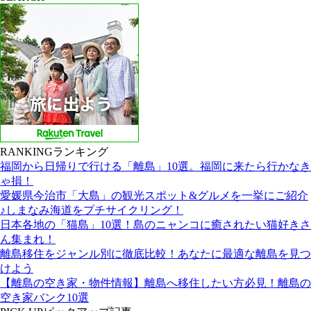
RANKING
ランキング
福岡から日帰りで行ける「離島」10選。福岡に来たら行かなき
ゃ損！
愛媛県今治市「大島」の観光スポット&グルメを一挙にご紹介
♪しまなみ海道をプチサイクリング！
日本各地の「猫島」10選！島のニャンコに癒されたい猫好きさ
ん集まれ！
離島移住をジャンル別に徹底比較！あなたに最適な離島を見つ
けよう
【離島の空き家・物件情報】離島へ移住したい方必見！離島の
空き家バンク10選