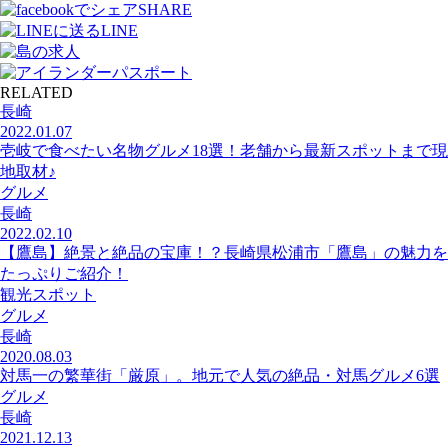
SHARE
LINE
RELATED
長崎
2022.01.07
壱岐で食べたい名物グルメ18選！老舗から最新スポットまで現
地取材♪
グルメ
長崎
2022.02.10
【鷹島】絶景と絶品の宝庫！？長崎県松浦市「鷹島」の魅力を
たっぷりご紹介！
観光スポット
グルメ
長崎
2020.08.03
対馬一の繁華街「厳原」。地元で人気の絶品・対馬グルメ6選
グルメ
長崎
2021.12.13