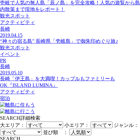
壱岐で人気の無人島「辰ノ島」を完全攻略！人気の遊覧から島
内散策まで現地をレポート！
観光スポット
アクティビティ
長崎
2019.04.15
“神々の宿る島” 長崎県「壱岐島」で御朱印めぐり旅♪
観光スポット
イベント
PR
長崎
2019.05.10
長崎「伊王島」を大満喫！カップルもファミリーも
OK『ISLAND LUMINA』
アクティビティ
宿泊
SEARCH
詳細検索
大エリア：
小エリア：
ジャンル：
並び順 ：
SEARCH