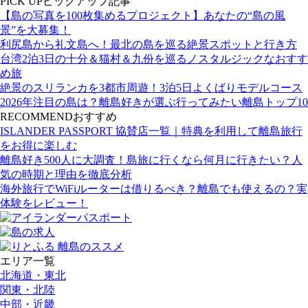
PICK UP
ピックアップ記事
【島の写真を100枚集めるプロジェクト】あなたの“島の風
景”を大募集！
利尻島から礼文島へ！最北の島を巡る絶景スポットと行き方
台湾2泊3日の十分＆猫村＆九份を巡るノスタルジックなおすす
め旅
絶景のスリランカを3都市周遊！3泊5日よくばりモデルコース
2026年注目の島は？離島好きが選ぶ行ってみたい離島トップ10
RECOMMEND
おすすめ
ISLANDER PASSPORT 協賛店一覧｜特典を利用して離島旅行
をお得に楽しむ
離島好き500人に大調査！島旅に行くなら何月に行きたい？人
気の時期と理由を徹底分析
海外旅行でWiFiルーターは借りるべき？離島でも使えるの？実
体験をレビュー！
エリア一覧
北海道・東北
関東・北陸
中部・近畿