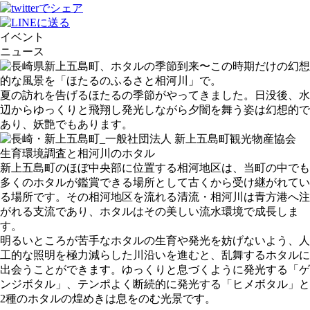
イベント
ニュース
夏の訪れを告げるほたるの季節がやってきました。日没後、水
辺からゆっくりと飛翔し発光しながら夕闇を舞う姿は幻想的で
あり、妖艶でもあります。
生育環境調査と相河川のホタル
新上五島町のほぼ中央部に位置する相河地区は、当町の中でも
多くのホタルが鑑賞できる場所として古くから受け継がれてい
る場所です。その相河地区を流れる清流・相河川は青方港へ注
がれる支流であり、ホタルはその美しい流水環境で成長しま
す。
明るいところが苦手なホタルの生育や発光を妨げないよう、人
工的な照明を極力減らした川沿いを進むと、乱舞するホタルに
出会うことができます。ゆっくりと息づくように発光する「ゲ
ンジボタル」、テンポよく断続的に発光する「ヒメボタル」と
2種のホタルの煌めきは息をのむ光景です。