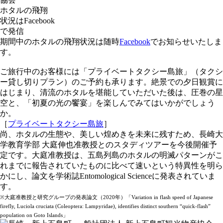
ホタルの飛翔
状況はFacebook
で発信
期間中のホタルの飛翔状況は随時
Facebook
でお知らせいたしま
す。
ご旅行中のお客様には「プライベートタクシー島旅」（タクシ
ー貸し切りプラン）のご予約も承ります。絶景での夕日観賞に
はじまり、清流のホタルを堪能していただいた後は、圧巻の星
空と、「初夏の光の饗宴」を楽しんでみてはいかがでしょう
か。
［
プライベートタクシー島旅
］
尚、ホタルの生態や、美しい煌めきを未来に残すため、長崎大
学教育学部 大庭伸也准教授とのスタディツアーを今後開催予
定です。大庭准教授は、五島列島のホタルの明滅パターンがこ
れまでに報告されていたものに比べて速いという特異性を明ら
かにし、論文を学術誌Entomological Scienceに発表されていま
す。
※大庭准教授と研究グループの発表論文（2020年）「Variation in flash speed of Japanese
firefly, Luciola cruciata (Coleoptera: Lampyridae), identifies distinct southern “quick-flash”
population on Goto Islands」