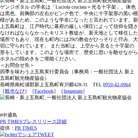
ゲンジボタル の学名は「Luciola cruciata＝光る十字架」。体色
は黒色、前胸部の左右がピンク色で、中央に十字架形の黒い模
様があるため、このような学名になったと言われています。新
上五島町は、江戸時代に幕府の厳しい弾圧によって信仰を隠さ
なければならなかったキリスト教徒が、新天地として移住した
場所でもあり、現在も町内には29の教会がひっそりと佇み、大
切に守られています。 また当町は、上空から見ると十字架の
形をしています。このような場所で、歴史に思いを馳せながら
ホタルの煌めきをご堪能ください。
＜お問合せ先＞
四季を味わう上五島実行委員会（事務局：一般社団法人 新上
五島町観光物産協会）
長崎県南松浦郡新上五島町有川郷428-31 TEL
0959-42-0964
［
観光なび
］［
Facebook
］［
Instagram
］
#中通島
PR TIMESプレスリリース詳細
提供：
PR TIMES
TWEET