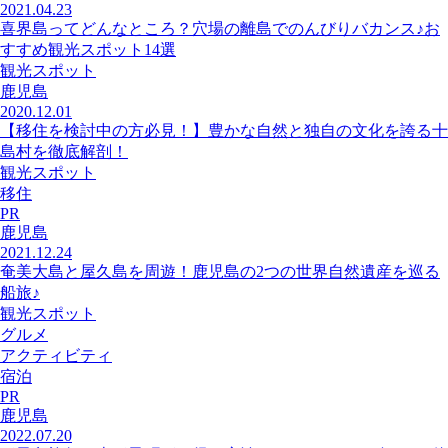
2021.04.23
喜界島ってどんなところ？穴場の離島でのんびりバカンス♪お
すすめ観光スポット14選
観光スポット
鹿児島
2020.12.01
【移住を検討中の方必見！】豊かな自然と独自の文化を誇る十
島村を徹底解剖！
観光スポット
移住
PR
鹿児島
2021.12.24
奄美大島と屋久島を周遊！鹿児島の2つの世界自然遺産を巡る
船旅♪
観光スポット
グルメ
アクティビティ
宿泊
PR
鹿児島
2022.07.20