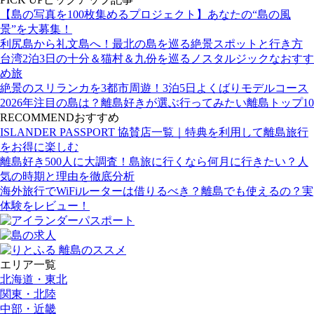
【島の写真を100枚集めるプロジェクト】あなたの“島の風
景”を大募集！
利尻島から礼文島へ！最北の島を巡る絶景スポットと行き方
台湾2泊3日の十分＆猫村＆九份を巡るノスタルジックなおすす
め旅
絶景のスリランカを3都市周遊！3泊5日よくばりモデルコース
2026年注目の島は？離島好きが選ぶ行ってみたい離島トップ10
RECOMMEND
おすすめ
ISLANDER PASSPORT 協賛店一覧｜特典を利用して離島旅行
をお得に楽しむ
離島好き500人に大調査！島旅に行くなら何月に行きたい？人
気の時期と理由を徹底分析
海外旅行でWiFiルーターは借りるべき？離島でも使えるの？実
体験をレビュー！
エリア一覧
北海道・東北
関東・北陸
中部・近畿