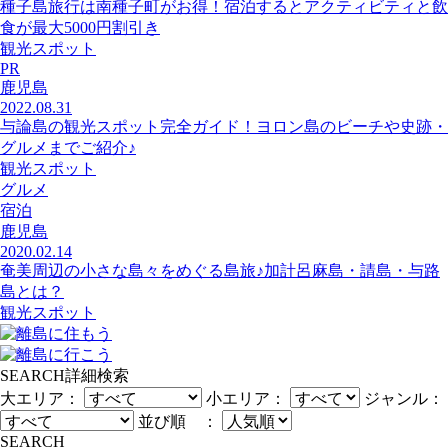
種子島旅行は南種子町がお得！宿泊するとアクティビティと飲
食が最大5000円割引き
観光スポット
PR
鹿児島
2022.08.31
与論島の観光スポット完全ガイド！ヨロン島のビーチや史跡・
グルメまでご紹介♪
観光スポット
グルメ
宿泊
鹿児島
2020.02.14
奄美周辺の小さな島々をめぐる島旅♪加計呂麻島・請島・与路
島とは？
観光スポット
SEARCH
詳細検索
大エリア：
小エリア：
ジャンル：
並び順 ：
SEARCH