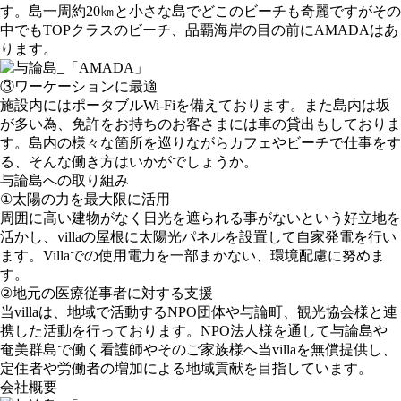
す。島一周約20㎞と小さな島でどこのビーチも奇麗ですがその
中でもTOPクラスのビーチ、品覇海岸の目の前にAMADAはあ
ります。
③ワーケーションに最適
施設内にはポータブルWi-Fiを備えております。また島内は坂
が多い為、免許をお持ちのお客さまには車の貸出もしておりま
す。島内の様々な箇所を巡りながらカフェやビーチで仕事をす
る、そんな働き方はいかがでしょうか。
与論島への取り組み
①太陽の力を最大限に活用
周囲に高い建物がなく日光を遮られる事がないという好立地を
活かし、villaの屋根に太陽光パネルを設置して自家発電を行い
ます。Villaでの使用電力を一部まかない、環境配慮に努めま
す。
②地元の医療従事者に対する支援
当villaは、地域で活動するNPO団体や与論町、観光協会様と連
携した活動を行っております。NPO法人様を通して与論島や
奄美群島で働く看護師やそのご家族様へ当villaを無償提供し、
定住者や労働者の増加による地域貢献を目指しています。
会社概要