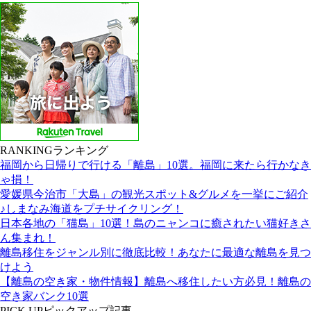
RANKING
ランキング
福岡から日帰りで行ける「離島」10選。福岡に来たら行かなき
ゃ損！
愛媛県今治市「大島」の観光スポット&グルメを一挙にご紹介
♪しまなみ海道をプチサイクリング！
日本各地の「猫島」10選！島のニャンコに癒されたい猫好きさ
ん集まれ！
離島移住をジャンル別に徹底比較！あなたに最適な離島を見つ
けよう
【離島の空き家・物件情報】離島へ移住したい方必見！離島の
空き家バンク10選
PICK UP
ピックアップ記事