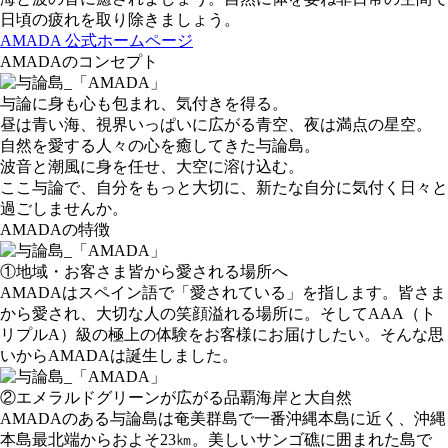
日頃の疲れを取り除きましょう。
AMADA 公式ホームページ
AMADAのコンセプト
与論に身も心も包まれ、気付きを得る。
昼は青い海、視界いっぱいに広がる青空、夜は満点の星空。
自然を愛する人々の心を癒してきた与論島。
波音と潮風に身を任せ、大空に溶け込む。
ここ与論で、自分をもっと大切に、新たな自分に気付く日々と
過ごしませんか。
AMADAの特徴
①地域・お客さま皆から愛される場所へ
AMADAはスペイン語で「愛されている」を指します。皆さま
から愛され、大切な人の笑顔溢れる場所に。そしてAAA（ト
リプルA）級の極上の体験をお客様にお届けしたい。そんな思
いからAMADAは誕生しました。
②エメラルドグリーンが広がる品覇海岸と大自然
AMADAのある与論島は奄美群島で一番沖縄本島に近く、沖縄
本島最北端からおよそ23㎞。美しいサンゴ礁に囲まれた島で