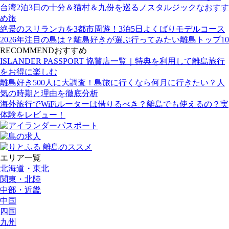
台湾2泊3日の十分＆猫村＆九份を巡るノスタルジックなおすす
め旅
絶景のスリランカを3都市周遊！3泊5日よくばりモデルコース
2026年注目の島は？離島好きが選ぶ行ってみたい離島トップ10
RECOMMEND
おすすめ
ISLANDER PASSPORT 協賛店一覧｜特典を利用して離島旅行
をお得に楽しむ
離島好き500人に大調査！島旅に行くなら何月に行きたい？人
気の時期と理由を徹底分析
海外旅行でWiFiルーターは借りるべき？離島でも使えるの？実
体験をレビュー！
エリア一覧
北海道・東北
関東・北陸
中部・近畿
中国
四国
九州