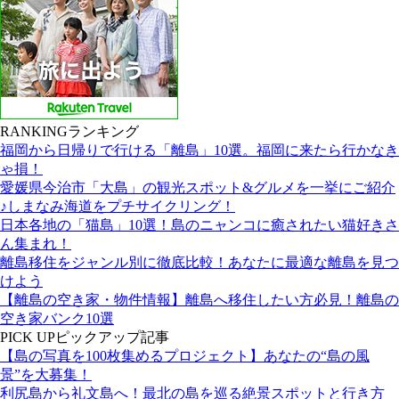
RANKING
ランキング
福岡から日帰りで行ける「離島」10選。福岡に来たら行かなき
ゃ損！
愛媛県今治市「大島」の観光スポット&グルメを一挙にご紹介
♪しまなみ海道をプチサイクリング！
日本各地の「猫島」10選！島のニャンコに癒されたい猫好きさ
ん集まれ！
離島移住をジャンル別に徹底比較！あなたに最適な離島を見つ
けよう
【離島の空き家・物件情報】離島へ移住したい方必見！離島の
空き家バンク10選
PICK UP
ピックアップ記事
【島の写真を100枚集めるプロジェクト】あなたの“島の風
景”を大募集！
利尻島から礼文島へ！最北の島を巡る絶景スポットと行き方