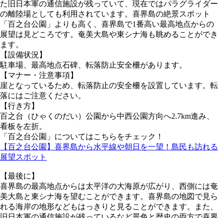
た旧日本軍の通信施設が残っていて、現在ではパラグライダー
の離陸場としても利用されています。喜界島の絶景スポット
「百之台公園」よりも高く、喜界島で1番高い最高地点からの
展望は見どころです。奄美大島や東シナ海も眺めることができ
ます。
【設備状況】
駐車場、最高地点石碑、転落防止安全柵があります。
【マナー・注意事項】
崖となっているため、転落防止の安全柵を設置しています。転
落にはご注意ください。
【行き方】
百之台（ひゃくのだい）公園から中西公園方向へ2.7km進み、
看板を左折。
「百之台公園」についてはこちらをチェック！
【百之台公園】喜界島から水平線や朝日を一望！島民も訪れる
展望スポット
【最後に】
喜界島の最高地点からは太平洋の大海原が広がり、西側には奄
美大島と東シナ海を望むことができます。喜界島の地図で見ら
れる海岸の地形などもはっきりと見ることができます。また、
旧日本軍の通信施設が残っているなど景色と歴史の両方で喜界