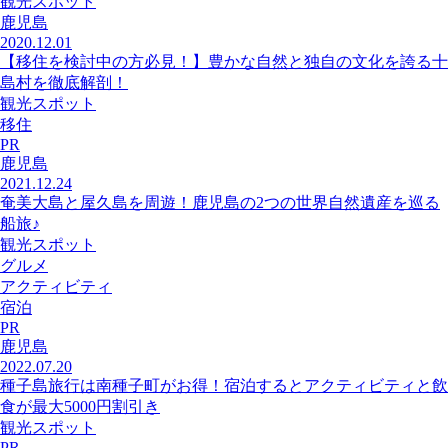
観光スポット
鹿児島
2020.12.01
【移住を検討中の方必見！】豊かな自然と独自の文化を誇る十
島村を徹底解剖！
観光スポット
移住
PR
鹿児島
2021.12.24
奄美大島と屋久島を周遊！鹿児島の2つの世界自然遺産を巡る
船旅♪
観光スポット
グルメ
アクティビティ
宿泊
PR
鹿児島
2022.07.20
種子島旅行は南種子町がお得！宿泊するとアクティビティと飲
食が最大5000円割引き
観光スポット
PR