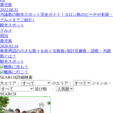
鹿児島
2022.08.31
与論島の観光スポット完全ガイド！ヨロン島のビーチや史跡・
グルメまでご紹介♪
観光スポット
グルメ
宿泊
鹿児島
2020.02.14
奄美周辺の小さな島々をめぐる島旅♪加計呂麻島・請島・与路
島とは？
観光スポット
SEARCH
詳細検索
大エリア：
小エリア：
ジャンル：
並び順 ：
SEARCH