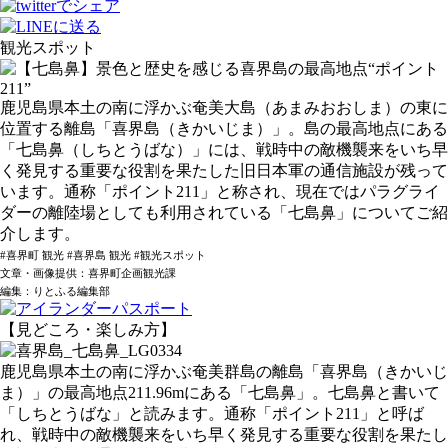
観光スポット
鹿児島県本土の南に浮かぶ奄美大島（あまみおおしま）の東に
位置する離島「喜界島（きかいじま）」。島の最高地点にある
「七島鼻（しちとうばな）」には、戦時中の敵機襲来をいち早
く発見する重要な役割を果たした旧日本軍の通信施設が残って
います。通称「ポイント211」と称され、現在ではパラグライ
ダーの離陸場としても利用されている「七島鼻」についてご紹
介します。
#喜界町 観光 #喜界島 観光 #観光スポット
文章・画像提供：喜界町企画観光課
編集：りとふる編集部
【見どころ・楽しみ方】
鹿児島県本土の南に浮かぶ奄美群島の離島「喜界島（きかいじ
ま）」の最高地点211.96mにある「七島鼻」。七島鼻と書いて
「しちとうばな」と読みます。通称「ポイント211」と呼ば
れ、戦時中の敵機襲来をいち早く発見する重要な役割を果たし