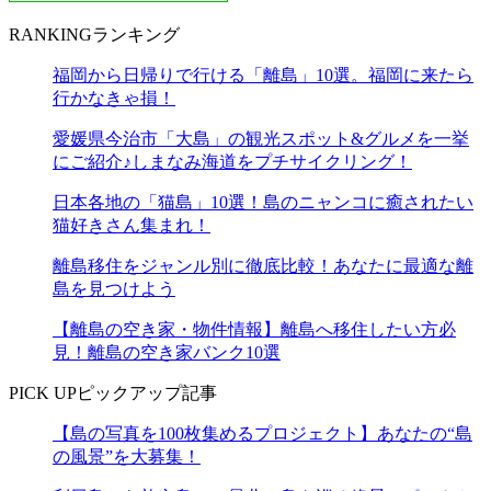
RANKING
ランキング
福岡から日帰りで行ける「離島」10選。福岡に来たら
行かなきゃ損！
愛媛県今治市「大島」の観光スポット&グルメを一挙
にご紹介♪しまなみ海道をプチサイクリング！
日本各地の「猫島」10選！島のニャンコに癒されたい
猫好きさん集まれ！
離島移住をジャンル別に徹底比較！あなたに最適な離
島を見つけよう
【離島の空き家・物件情報】離島へ移住したい方必
見！離島の空き家バンク10選
PICK UP
ピックアップ記事
【島の写真を100枚集めるプロジェクト】あなたの“島
の風景”を大募集！