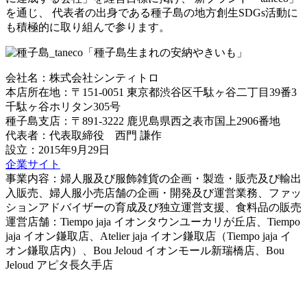
を通じ、 代表者の出身である種子島の地方創生SDGs活動に
も積極的に取り組んで参ります。
会社名：株式会社シンティトロ
本店所在地：〒151-0051 東京都渋谷区千駄ヶ谷二丁目39番3
千駄ヶ谷ホリタン305号
種子島支店：〒891-3222 鹿児島県西之表市国上2906番地
代表者：代表取締役 西門 謙作
設立：2015年9月29日
企業サイト
事業内容：婦人服及び服飾雑貨の企画・製造・販売及び輸出
入販売、婦人服小売店舗の企画・開発及び運営業務、ファッ
ションアドバイザーの育成及び独立運営支援、食料品の販売
運営店舗：Tiempo jaja イオンタウンユーカリが丘店、Tiempo
jaja イオン鎌取店、Atelier jaja イオン鎌取店（Tiempo jaja イ
オン鎌取店内）、Bou Jeloud イオンモール新瑞橋店、Bou
Jeloud アピタ長久手店