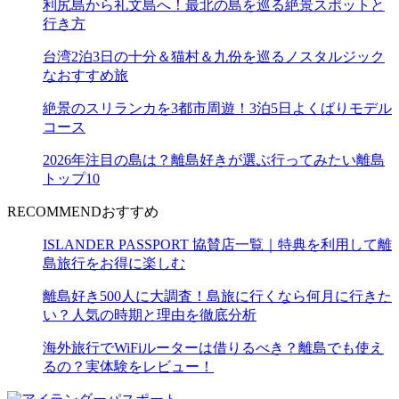
利尻島から礼文島へ！最北の島を巡る絶景スポットと
行き方
台湾2泊3日の十分＆猫村＆九份を巡るノスタルジック
なおすすめ旅
絶景のスリランカを3都市周遊！3泊5日よくばりモデル
コース
2026年注目の島は？離島好きが選ぶ行ってみたい離島
トップ10
RECOMMEND
おすすめ
ISLANDER PASSPORT 協賛店一覧｜特典を利用して離
島旅行をお得に楽しむ
離島好き500人に大調査！島旅に行くなら何月に行きた
い？人気の時期と理由を徹底分析
海外旅行でWiFiルーターは借りるべき？離島でも使え
るの？実体験をレビュー！