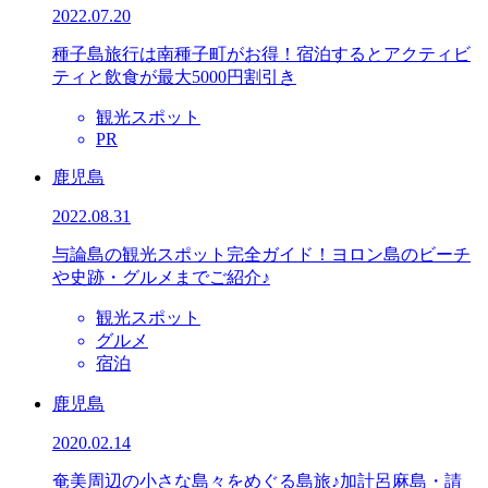
2022.07.20
種子島旅行は南種子町がお得！宿泊するとアクティビ
ティと飲食が最大5000円割引き
観光スポット
PR
鹿児島
2022.08.31
与論島の観光スポット完全ガイド！ヨロン島のビーチ
や史跡・グルメまでご紹介♪
観光スポット
グルメ
宿泊
鹿児島
2020.02.14
奄美周辺の小さな島々をめぐる島旅♪加計呂麻島・請