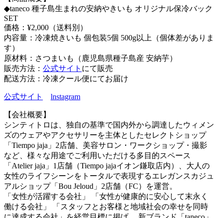
◆taneco 種子島生まれの安納やきいも オリジナル保冷バック
SET
価格：¥2,000（送料別）
内容量：冷凍焼きいも 個包装5個 500g以上（個体差がありま
す）
原材料：さつまいも（鹿児島県種子島産 安納芋）
販売方法：
公式サイト
にて販売
配送方法：冷凍クール便にてお届け
公式サイト
lnstagram
【会社概要】
シンティトロは、独自の基準で国内外から調達したウィメン
ズのウェアやアクセサリーを主体としたセレクトショップ
「Tiempo jaja」2店舗、美容サロン・ワークショップ・撮影
など、様々な用途でご利用いただける多目的スペース
「Atelier jaja」1店舗（Tiempo jajaイオン鎌取店内）、大人の
女性のライフシーンをトータルで表現するエレガンスカジュ
アルショップ「Bou Jeloud」2店舗（FC）を運営。
「女性が活躍する会社」 「女性が健康的に安心して末永く
働ける会社」 「スタッフとお客様と地域社会の幸せを同時
に達成する会社」を経営目標に掲げ、 新ブランド「taneco」