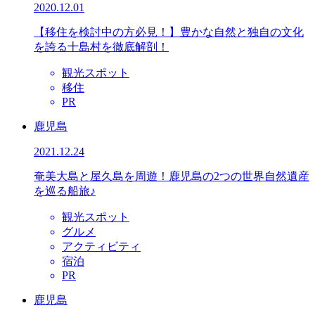
2020.12.01
【移住を検討中の方必見！】豊かな自然と独自の文化
を誇る十島村を徹底解剖！
観光スポット
移住
PR
鹿児島
2021.12.24
奄美大島と屋久島を周遊！鹿児島の2つの世界自然遺産
を巡る船旅♪
観光スポット
グルメ
アクティビティ
宿泊
PR
鹿児島