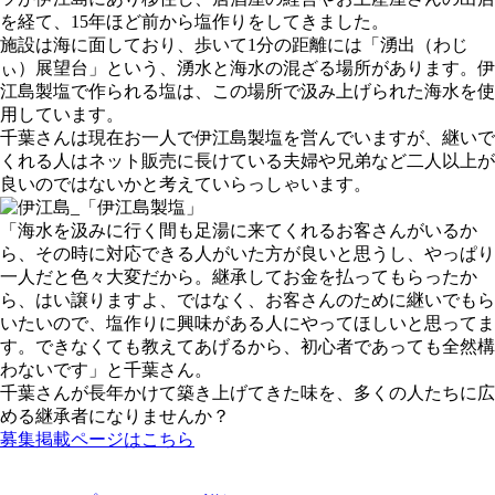
を経て、15年ほど前から塩作りをしてきました。
施設は海に面しており、歩いて1分の距離には「湧出（わじ
ぃ）展望台」という、湧水と海水の混ざる場所があります。伊
江島製塩で作られる塩は、この場所で汲み上げられた海水を使
用しています。
千葉さんは現在お一人で伊江島製塩を営んでいますが、継いで
くれる人はネット販売に長けている夫婦や兄弟など二人以上が
良いのではないかと考えていらっしゃいます。
「海水を汲みに行く間も足湯に来てくれるお客さんがいるか
ら、その時に対応できる人がいた方が良いと思うし、やっぱり
一人だと色々大変だから。継承してお金を払ってもらったか
ら、はい譲りますよ、ではなく、お客さんのために継いでもら
いたいので、塩作りに興味がある人にやってほしいと思ってま
す。できなくても教えてあげるから、初心者であっても全然構
わないです」と千葉さん。
千葉さんが長年かけて築き上げてきた味を、多くの人たちに広
める継承者になりませんか？
募集掲載ページはこちら