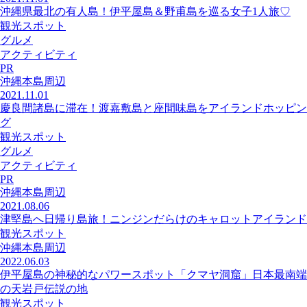
沖縄県最北の有人島！伊平屋島＆野甫島を巡る女子1人旅♡
観光スポット
グルメ
アクティビティ
PR
沖縄本島周辺
2021.11.01
慶良間諸島に滞在！渡嘉敷島と座間味島をアイランドホッピン
グ
観光スポット
グルメ
アクティビティ
PR
沖縄本島周辺
2021.08.06
津堅島へ日帰り島旅！ニンジンだらけのキャロットアイランド
観光スポット
沖縄本島周辺
2022.06.03
伊平屋島の神秘的なパワースポット「クマヤ洞窟」日本最南端
の天岩戸伝説の地
観光スポット