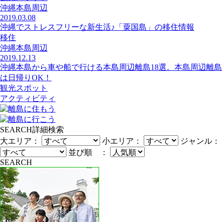
沖縄本島周辺
2019.03.08
沖縄でストレスフリーな新生活♪「粟国島」の移住情報
移住
沖縄本島周辺
2019.12.13
沖縄本島から車や船で行ける本島周辺離島18選。本島周辺離島
は日帰りOK！
観光スポット
アクティビティ
SEARCH
詳細検索
大エリア：
小エリア：
ジャンル：
並び順 ：
SEARCH