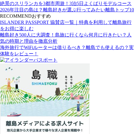
絶景のスリランカを3都市周遊！3泊5日よくばりモデルコース
2026年注目の島は？離島好きが選ぶ行ってみたい離島トップ10
RECOMMEND
おすすめ
ISLANDER PASSPORT 協賛店一覧｜特典を利用して離島旅行
をお得に楽しむ
離島好き500人に大調査！島旅に行くなら何月に行きたい？人
気の時期と理由を徹底分析
海外旅行でWiFiルーターは借りるべき？離島でも使えるの？実
体験をレビュー！