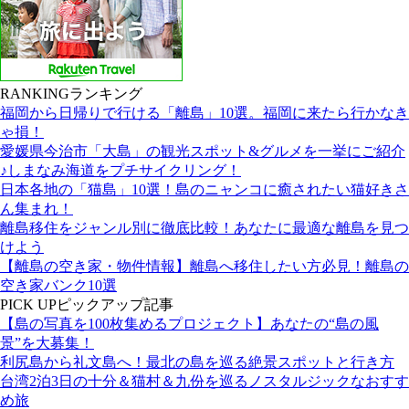
RANKING
ランキング
福岡から日帰りで行ける「離島」10選。福岡に来たら行かなき
ゃ損！
愛媛県今治市「大島」の観光スポット&グルメを一挙にご紹介
♪しまなみ海道をプチサイクリング！
日本各地の「猫島」10選！島のニャンコに癒されたい猫好きさ
ん集まれ！
離島移住をジャンル別に徹底比較！あなたに最適な離島を見つ
けよう
【離島の空き家・物件情報】離島へ移住したい方必見！離島の
空き家バンク10選
PICK UP
ピックアップ記事
【島の写真を100枚集めるプロジェクト】あなたの“島の風
景”を大募集！
利尻島から礼文島へ！最北の島を巡る絶景スポットと行き方
台湾2泊3日の十分＆猫村＆九份を巡るノスタルジックなおすす
め旅