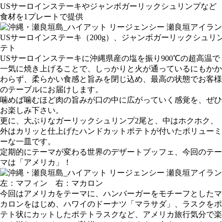
USサーロインステーキやジャンボガーリックシュリンプなど
食材を1プレートで提供
USサーロインステーキ（200g）、ジャンボガーリックシュリ
テト
USサーロインステーキに沖縄県産の塩を振り900℃の超高温で
一気に焼き上げることで、しっかりと火が通っているにもかか
わらず、柔らかい食感と旨みを閉じ込め、最高の状態でお客様
のテーブルにお届けします。
噛めば噛むほど肉の旨みが口の中に広がっていく感覚を、ぜひ
お楽しみ下さい。
更に、大ぶりなガーリックシュリンプ2尾と、中はホクホク、
外はカリッと仕上げたハンドカットポテトが付いたボリューミ
ーな一皿です。
定期的にテーマが変わる世界のデザートブッフェ、今回のテー
マは「アメリカ」！
左：マフィン 右：マカロン
今回はアメリカをテーマに、ハンバーガーをモチーフとしたマ
カロンをはじめ、ハワイのドーナツ「マラサダ」、ラスクをポ
テト状にカットしたポテトラスクなど、アメリカ旅行気分で楽