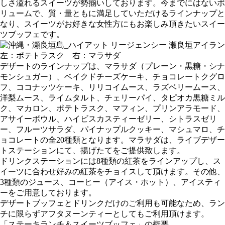
しさ溢れるスイーツが勢揃いしております。今までにはないボ
リュームで、質・量ともに満足していただけるラインナップと
なり、スイーツがお好きな女性方にもお楽しみ頂きたいスイー
ツブッフェです。
左：ポテトラスク 右：マラサダ
デザートのラインナップは、マラサダ（プレーン・黒糖・シナ
モンシュガー）、ベイクドチーズケーキ、チョコレートクグロ
フ、ココナッツケーキ、リリコイムース、ラズベリームース、
洋梨ムース、ライムタルト、チェリーパイ、タピオカ黒糖ミル
ク、マカロン、ポテトラスク、マフィン、プリンアラモード、
アサイーボウル、ハイビスカスティーゼリー、シトラスゼリ
ー、フルーツサラダ、パイナップルクッキー、マシュマロ、チ
ョコレートの全20種類となります。マラサダは、ライブデザー
トステーションにて、揚げたてをご提供致します。
ドリンクステーションには8種類の紅茶をラインアップし、ス
イーツに合わせ好みの紅茶をチョイスして頂けます。その他、
3種類のジュース、コーヒー（アイス・ホット）、アイスティ
ーをご用意しております。
デザートブッフェとドリンクだけのご利用も可能なため、ラン
チに限らずアフタヌーンティーとしてもご利用頂けます。
「ステーキランチ＆スイーツブッフェ」の概要