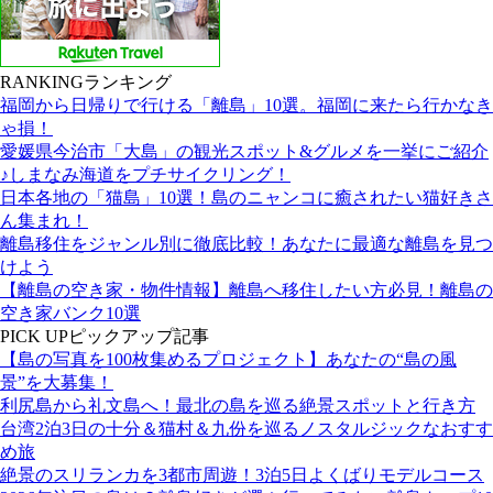
RANKING
ランキング
福岡から日帰りで行ける「離島」10選。福岡に来たら行かなき
ゃ損！
愛媛県今治市「大島」の観光スポット&グルメを一挙にご紹介
♪しまなみ海道をプチサイクリング！
日本各地の「猫島」10選！島のニャンコに癒されたい猫好きさ
ん集まれ！
離島移住をジャンル別に徹底比較！あなたに最適な離島を見つ
けよう
【離島の空き家・物件情報】離島へ移住したい方必見！離島の
空き家バンク10選
PICK UP
ピックアップ記事
【島の写真を100枚集めるプロジェクト】あなたの“島の風
景”を大募集！
利尻島から礼文島へ！最北の島を巡る絶景スポットと行き方
台湾2泊3日の十分＆猫村＆九份を巡るノスタルジックなおすす
め旅
絶景のスリランカを3都市周遊！3泊5日よくばりモデルコース