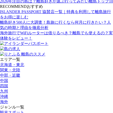
2026年注目の島は？離島好きが選ぶ行ってみたい離島トップ10
RECOMMEND
おすすめ
ISLANDER PASSPORT 協賛店一覧｜特典を利用して離島旅行
をお得に楽しむ
離島好き500人に大調査！島旅に行くなら何月に行きたい？人
気の時期と理由を徹底分析
海外旅行でWiFiルーターは借りるべき？離島でも使えるの？実
体験をレビュー！
エリア一覧
北海道・東北
関東・北陸
中部・近畿
中国
四国
九州
沖縄
海外
ジャンル一覧
観光スポット