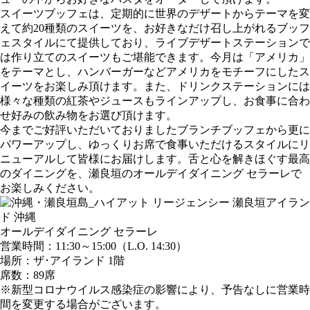
スイーツブッフェは、定期的に世界のデザートからテーマを変
えて約20種類のスイーツを、お好きなだけ召し上がれるブッフ
ェスタイルにて提供しており、ライブデザートステーションで
は作り立てのスイーツもご堪能できます。今月は「アメリカ」
をテーマとし、ハンバーガーなどアメリカをモチーフにしたス
イーツをお楽しみ頂けます。また、ドリンクステーションには
様々な種類の紅茶やジュースもラインアップし、お食事に合わ
せ好みの飲み物をお選び頂けます。
今までご好評いただいておりましたブランチブッフェから更に
パワーアップし、ゆっくりお席で食事いただけるスタイルにリ
ニューアルして皆様にお届けします。舌と心を解きほぐす最高
のダイニングを、瀬良垣のオールデイダイニング セラーレで
お楽しみください。
オールデイダイニング セラーレ
営業時間：11:30～15:00（L.O. 14:30）
場所：ザ･アイランド 1階
席数：89席
※新型コロナウイルス感染症の影響により、予告なしに営業時
間を変更する場合がございます。