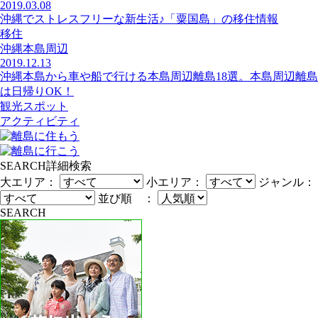
2019.03.08
沖縄でストレスフリーな新生活♪「粟国島」の移住情報
移住
沖縄本島周辺
2019.12.13
沖縄本島から車や船で行ける本島周辺離島18選。本島周辺離島
は日帰りOK！
観光スポット
アクティビティ
SEARCH
詳細検索
大エリア：
小エリア：
ジャンル：
並び順 ：
SEARCH