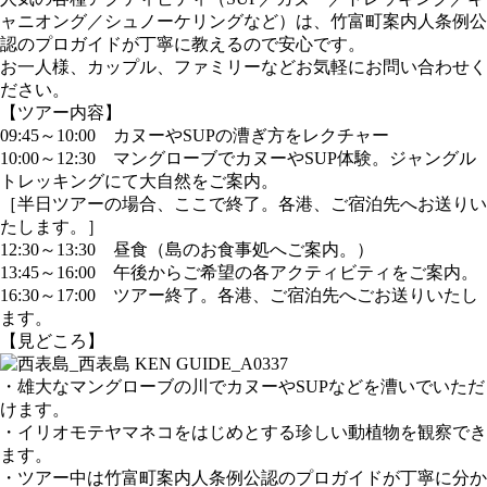
ャニオング／シュノーケリングなど）は、竹富町案内人条例公
認のプロガイドが丁寧に教えるので安心です。
お一人様、カップル、ファミリーなどお気軽にお問い合わせく
ださい。
【ツアー内容】
09:45～10:00 カヌーやSUPの漕ぎ方をレクチャー
10:00～12:30 マングローブでカヌーやSUP体験。ジャングル
トレッキングにて大自然をご案内。
［半日ツアーの場合、ここで終了。各港、ご宿泊先へお送りい
たします。］
12:30～13:30 昼食（島のお食事処へご案内。）
13:45～16:00 午後からご希望の各アクティビティをご案内。
16:30～17:00 ツアー終了。各港、ご宿泊先へごお送りいたし
ます。
【見どころ】
・雄大なマングローブの川でカヌーやSUPなどを漕いでいただ
けます。
・イリオモテヤマネコをはじめとする珍しい動植物を観察でき
ます。
・ツアー中は竹富町案内人条例公認のプロガイドが丁寧に分か