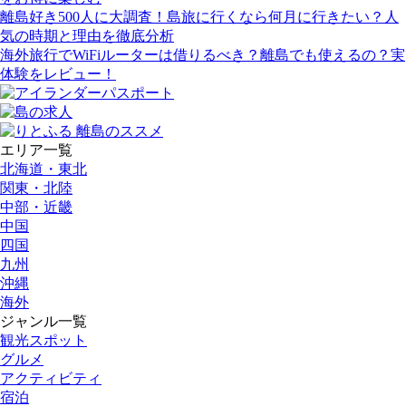
離島好き500人に大調査！島旅に行くなら何月に行きたい？人
気の時期と理由を徹底分析
海外旅行でWiFiルーターは借りるべき？離島でも使えるの？実
体験をレビュー！
エリア一覧
北海道・東北
関東・北陸
中部・近畿
中国
四国
九州
沖縄
海外
ジャンル一覧
観光スポット
グルメ
アクティビティ
宿泊