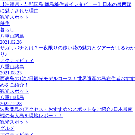
【沖縄県・与那国島 離島移住者インタビュー】日本の最西端
に魅了された理由
観光スポット
移住
暮らし
八重山諸島
2021.02.26
サガリバナとは？一夜限りの儚い花の魅力とツアーがまるわか
り♪
アクティビティ
八重山諸島
2021.08.23
西表島の1泊2日観光モデルコース！世界遺産の島在住者おすす
めをご紹介！
観光スポット
八重山諸島
2022.12.28
波照間島のアクセス・おすすめのスポットをご紹介♪日本最南
端の有人島を現地レポート！
観光スポット
グルメ
アクティビティ