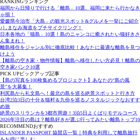
RANKING
ランキング
福岡から日帰りで行ける「離島」10選。福岡に来たら行かなき
ゃ損！
愛媛県今治市「大島」の観光スポット&グルメを一挙にご紹介
♪しまなみ海道をプチサイクリング！
日本各地の「猫島」10選！島のニャンコに癒されたい猫好きさ
ん集まれ！
離島移住をジャンル別に徹底比較！あなたに最適な離島を見つ
けよう
【離島の空き家・物件情報】離島へ移住したい方必見！離島の
空き家バンク10選
PICK UP
ピックアップ記事
【島の写真を100枚集めるプロジェクト】あなたの“島の風
景”を大募集！
利尻島から礼文島へ！最北の島を巡る絶景スポットと行き方
台湾2泊3日の十分＆猫村＆九份を巡るノスタルジックなおすす
め旅
絶景のスリランカを3都市周遊！3泊5日よくばりモデルコース
2026年注目の島は？離島好きが選ぶ行ってみたい離島トップ10
RECOMMEND
おすすめ
ISLANDER PASSPORT 協賛店一覧｜特典を利用して離島旅行
をお得に楽しむ