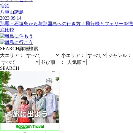
宿泊
八重山諸島
2023.09.14
那覇・石垣島から与那国島への行き方！飛行機とフェリーを徹
底比較
SEARCH
詳細検索
大エリア：
小エリア：
ジャンル：
並び順 ：
SEARCH