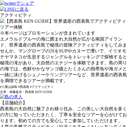
アクティビティ
※本ページはプロモーションが含まれています
エメラルドブルーの海に囲まれ大自然が広がる南国アイラン
ド、世界遺産の西表島で秘境の冒険アクティビティをしてみま
せんか。マングローブの川をSUPやカヌーで漕いで、イリオモ
テヤマネコが生息するジャングルをトレッキングで探検すると
秘境の滝があり、大自然のエナジーを体験できます。島の周り
の海では、色鮮やかなサンゴ礁とたくさんの熱帯魚や海ガメと
一緒に泳げるシュノーケリングツアーなど、世界遺産の西表島
を満喫できるツアーが満載です。
#八重山諸島 #西表島 #アクティビティ
文章・画像提供：西表島 KEN GUIDE
【店舗紹介】
西表島の大自然に魅了され移り住み、この美しい大自然を多く
の方に知っていただきたく、丁寧＆安全なツアーを心がけてお
ります。初めての方でも安心してご参加していただけます。
人気の各種アクティビティ（SUP／カヌー／トレッキング／キ