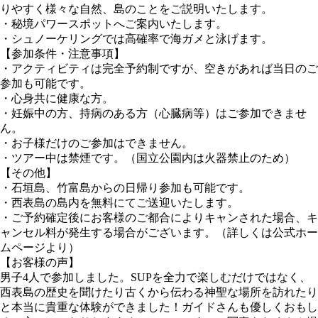
りやすく様々な自然、島のことをご説明いたします。
・秘境パワースポットへご案内いたします。
・シュノーケリングでは高確率で海ガメと泳げます。
【参加条件・注意事項】
・アクティビティは完全予約制ですが、空きがあれば当日のご
参加も可能です。
・心身共に健康な方。
・妊娠中の方、持病のある方（心臓病等）はご参加できませ
ん。
・お子様だけのご参加はできません。
・ツアー中は禁煙です。（国立公園内は火器禁止のため）
【その他】
・石垣島、竹富島からの日帰り参加も可能です。
・西表島の島内を無料にてご送迎いたします。
・ご予約確定後にお客様のご都合によりキャンされた場合、キ
ャンセル料が発生する場合がございます。（詳しくは公式ホー
ムページより）
【お客様の声】
男子4人で参加しました。SUPを全力で楽しむだけではなく、
西表島の歴史を聞けたり古くから伝わる神聖な場所を訪れたり
と本当に貴重な体験ができました！ガイドさんも優しくおもし