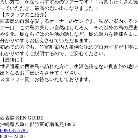
ろい方で、かなりおすすめのツアーです！！写真もたくさん撮
っていただき、最高の思い出になりました！
【スタッフのご紹介】
西表島の自然を愛するオーナーのケンです。私がご案内するツ
アーは、この島の美しい自然はもちろん、それ以外の島の歴史
や文化、島ならではの生活の話しなど、島の魅力を皆様さまに
分かりやすくお伝えさせていただきます。
初めての方でも、竹富町案内人条例公認のプロガイドが丁寧に
わかりやすくご説明するので、ご安心ください。
【最後に】
世界遺産の西表島へ訪れた方に、生涯色褪せない良き旅の思い
出となるお手伝いをさせてください。
スタッフ一同、お待ちいたしております。
西表島 KEN GUIDE
沖縄県八重山郡竹富町南風見189-2
0980-85-5785
8:00～22:00