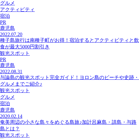
グルメ
アクティビティ
宿泊
PR
鹿児島
2022.07.20
種子島旅行は南種子町がお得！宿泊するとアクティビティと飲
食が最大5000円割引き
観光スポット
PR
鹿児島
2022.08.31
与論島の観光スポット完全ガイド！ヨロン島のビーチや史跡・
グルメまでご紹介♪
観光スポット
グルメ
宿泊
鹿児島
2020.02.14
奄美周辺の小さな島々をめぐる島旅♪加計呂麻島・請島・与路
島とは？
観光スポット