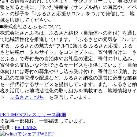
信する情報を紹介していきます。ぜひフォローして、地域の情
報を知ると共に、届いた特産品（サンプル品）の写真や、イベ
ントの様子を「#ふるさと応援サロン」をつけて発信して、地
域を応援してください。
■株式会社さとふるについて
株式会社さとふるは、ふるさと納税（自治体への寄付）を通し
て地域活性化を推進しています。「ふるさとの元気を“フル”に
する、ふるさとの魅力が“フル”に集まる ふるさと応援、ふる
さと納税ポータルサイト」をコンセプトに、寄付者向けに「さ
とふる」で寄付先の自治体やお礼品の選定、寄付の申し込み、
寄付金の支払いなどができるサービスを提供しています。自治
体向けには寄付の募集や申し込み受け付け、寄付金の収納、お
礼品の在庫管理や配送など、ふるさと納税の運営に必要な業務
を一括代行するサービスを提供しています。また、ふるさと納
税を活用した地域活性化の取り組みを掲載する、地域情報サイ
ト「
ふるさとこづち
」を運営しています。
PR TIMESプレスリリース詳細
※記事一部抜粋、一部編集しています。
提供：
PR TIMES
TWEET