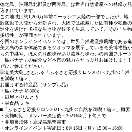
徳之島、沖縄島北部及び西表島」は世界自然遺産への登録が見
込まれています。
この地域は約1,200万年前ユーラシア大陸の一部でしたが、地
殻変動で大陸から分断され、大陸では絶滅した固有種や独自の
進化を遂げた多様な生き物が数多く生息していて、その「生物
多様性」が評価されています。
今回のオンラインイベントでは、世界自然遺産推薦地である奄
美大島の森を体感できるジオラマを展示している奄美博物館か
らの中継や、ほんのり酸味があり濃厚な味わいの南国フルーツ
「島バナナ」の紹介など本市の魅力をたっぷりお届けします！
ぜひご参加ください。
お届けする特産品（サンプル品）
・島バナナ 約800g
・凪屋 かりんとう
・栄食品 ミキ
■「ふるさと応援サロン2021＜九州の自然を満喫！編＞」概要
・実施時期：メンバー決定後～2021年8月下旬まで
・参加自治体：鹿児島県奄美市
・オンラインイベント実施日：8月16日（月）15:00～16:00