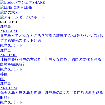
SHARE
LINE
RELATED
鹿児島
2021.04.23
喜界島ってどんなところ？穴場の離島でのんびりバカンス♪お
すすめ観光スポット14選
観光スポット
鹿児島
2020.12.01
【移住を検討中の方必見！】豊かな自然と独自の文化を誇る十
島村を徹底解剖！
観光スポット
移住
PR
鹿児島
2021.12.24
奄美大島と屋久島を周遊！鹿児島の2つの世界自然遺産を巡る
船旅♪
観光スポット