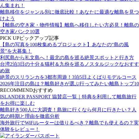
ん集まれ！
離島移住をジャンル別に徹底比較！あなたに最適な離島を見つ
けよう
【離島の空き家・物件情報】離島へ移住したい方必見！離島の
空き家バンク10選
PICK UP
ピックアップ記事
【島の写真を100枚集めるプロジェクト】あなたの“島の風
景”を大募集！
利尻島から礼文島へ！最北の島を巡る絶景スポットと行き方
台湾2泊3日の十分＆猫村＆九份を巡るノスタルジックなおすす
め旅
絶景のスリランカを3都市周遊！3泊5日よくばりモデルコース
2026年注目の島は？離島好きが選ぶ行ってみたい離島トップ10
RECOMMEND
おすすめ
ISLANDER PASSPORT 協賛店一覧｜特典を利用して離島旅行
をお得に楽しむ
離島好き500人に大調査！島旅に行くなら何月に行きたい？人
気の時期と理由を徹底分析
海外旅行でWiFiルーターは借りるべき？離島でも使えるの？実
体験をレビュー！