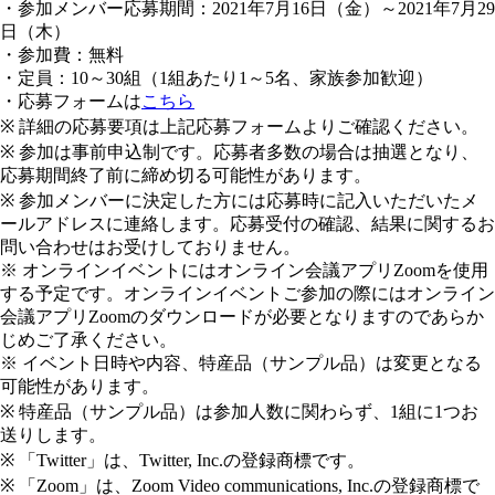
・参加メンバー応募期間：2021年7月16日（金）～2021年7月29
日（木）
・参加費：無料
・定員：10～30組（1組あたり1～5名、家族参加歓迎）
・応募フォームは
こちら
※ 詳細の応募要項は上記応募フォームよりご確認ください。
※ 参加は事前申込制です。応募者多数の場合は抽選となり、
応募期間終了前に締め切る可能性があります。
※ 参加メンバーに決定した方には応募時に記入いただいたメ
ールアドレスに連絡します。応募受付の確認、結果に関するお
問い合わせはお受けしておりません。
※ オンラインイベントにはオンライン会議アプリZoomを使用
する予定です。オンラインイベントご参加の際にはオンライン
会議アプリZoomのダウンロードが必要となりますのであらか
じめご了承ください。
※ イベント日時や内容、特産品（サンプル品）は変更となる
可能性があります。
※ 特産品（サンプル品）は参加人数に関わらず、1組に1つお
送りします。
※ 「Twitter」は、Twitter, Inc.の登録商標です。
※ 「Zoom」は、Zoom Video communications, Inc.の登録商標で