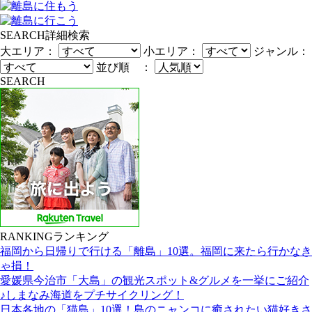
SEARCH
詳細検索
大エリア：
小エリア：
ジャンル：
並び順 ：
SEARCH
RANKING
ランキング
福岡から日帰りで行ける「離島」10選。福岡に来たら行かなき
ゃ損！
愛媛県今治市「大島」の観光スポット&グルメを一挙にご紹介
♪しまなみ海道をプチサイクリング！
日本各地の「猫島」10選！島のニャンコに癒されたい猫好きさ