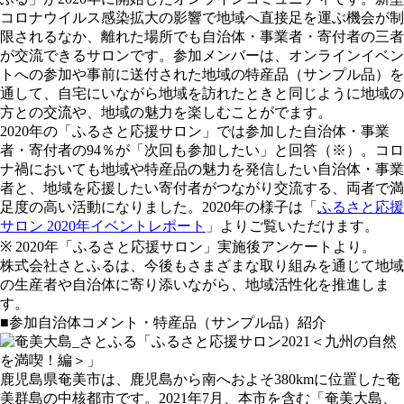
コロナウイルス感染拡大の影響で地域へ直接足を運ぶ機会が制
限されるなか、離れた場所でも自治体・事業者・寄付者の三者
が交流できるサロンです。参加メンバーは、オンラインイベン
トへの参加や事前に送付された地域の特産品（サンプル品）を
通して、自宅にいながら地域を訪れたときと同じように地域の
方との交流や、地域の魅力を楽しむことがでます。
2020年の「ふるさと応援サロン」では参加した自治体・事業
者・寄付者の94％が「次回も参加したい」と回答（※）。コロ
ナ禍においても地域や特産品の魅力を発信したい自治体・事業
者と、地域を応援したい寄付者がつながり交流する、両者で満
足度の高い活動になりました。2020年の様子は「
ふるさと応援
サロン 2020年イベントレポート
」よりご覧いただけます。
※ 2020年「ふるさと応援サロン」実施後アンケートより。
株式会社さとふるは、今後もさまざまな取り組みを通じて地域
の生産者や自治体に寄り添いながら、地域活性化を推進しま
す。
■参加自治体コメント・特産品（サンプル品）紹介
鹿児島県奄美市は、鹿児島から南へおよそ380kmに位置した奄
美群島の中核都市です。2021年7月、本市を含む「奄美大島、