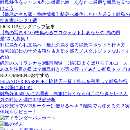
離島移住をジャンル別に徹底比較！あなたに最適な離島を見つ
けよう
【離島の空き家・物件情報】離島へ移住したい方必見！離島の
空き家バンク10選
PICK UP
ピックアップ記事
【島の写真を100枚集めるプロジェクト】あなたの“島の風
景”を大募集！
利尻島から礼文島へ！最北の島を巡る絶景スポットと行き方
台湾2泊3日の十分＆猫村＆九份を巡るノスタルジックなおすす
め旅
絶景のスリランカを3都市周遊！3泊5日よくばりモデルコース
2026年注目の島は？離島好きが選ぶ行ってみたい離島トップ10
RECOMMEND
おすすめ
ISLANDER PASSPORT 協賛店一覧｜特典を利用して離島旅行
をお得に楽しむ
離島好き500人に大調査！島旅に行くなら何月に行きたい？人
気の時期と理由を徹底分析
海外旅行でWiFiルーターは借りるべき？離島でも使えるの？実
体験をレビュー！