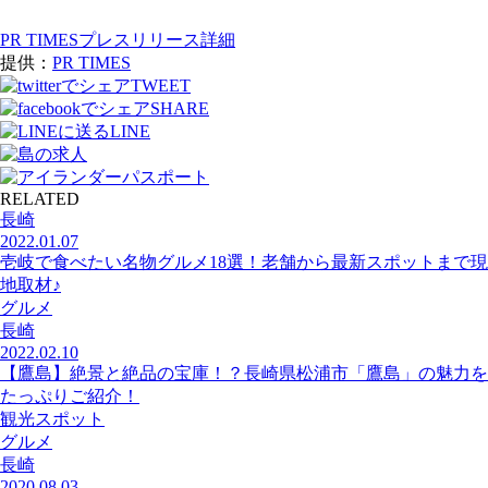
PR TIMESプレスリリース詳細
提供：
PR TIMES
TWEET
SHARE
LINE
RELATED
長崎
2022.01.07
壱岐で食べたい名物グルメ18選！老舗から最新スポットまで現
地取材♪
グルメ
長崎
2022.02.10
【鷹島】絶景と絶品の宝庫！？長崎県松浦市「鷹島」の魅力を
たっぷりご紹介！
観光スポット
グルメ
長崎
2020.08.03