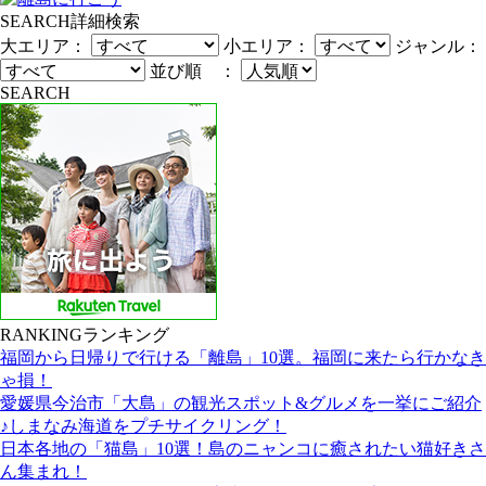
SEARCH
詳細検索
大エリア：
小エリア：
ジャンル：
並び順 ：
SEARCH
RANKING
ランキング
福岡から日帰りで行ける「離島」10選。福岡に来たら行かなき
ゃ損！
愛媛県今治市「大島」の観光スポット&グルメを一挙にご紹介
♪しまなみ海道をプチサイクリング！
日本各地の「猫島」10選！島のニャンコに癒されたい猫好きさ
ん集まれ！