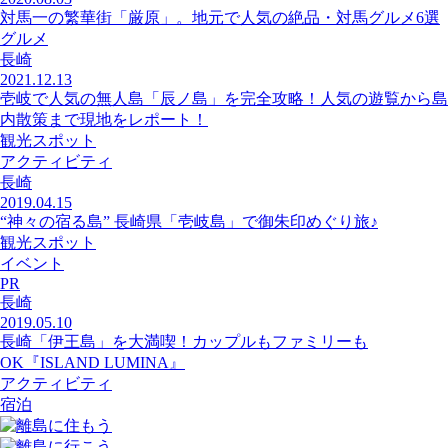
対馬一の繁華街「厳原」。地元で人気の絶品・対馬グルメ6選
グルメ
長崎
2021.12.13
壱岐で人気の無人島「辰ノ島」を完全攻略！人気の遊覧から島
内散策まで現地をレポート！
観光スポット
アクティビティ
長崎
2019.04.15
“神々の宿る島” 長崎県「壱岐島」で御朱印めぐり旅♪
観光スポット
イベント
PR
長崎
2019.05.10
長崎「伊王島」を大満喫！カップルもファミリーも
OK『ISLAND LUMINA』
アクティビティ
宿泊