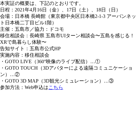
本実証の概要は、下記のとおりです。
日程
：2021年4月16日（金）、17日（土）、18日（日）
会場
：日本橋 長崎館（東京都中央区日本橋2-1-3 アーバンネッ
ト日本橋二丁目ビル1階）
主催
：五島市／
協力
：ドコモ
移住相談会
：長崎県 五島市UIターン相談会〜五島を感じる！
XRで島暮らし体験〜
告知サイト
：五島市公式HP
実施内容
：移住相談会
・GOTO LIVE（360°映像のライブ配信）…①
・GOTO TOUCH（3Dアバターによる遠隔コミュニケーショ
ン）…②
・GOTO 3D MAP（3D観光シミュレーション）…③
参加方法
：Web申込は
こちら