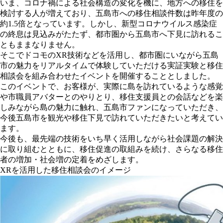
いま、コロナ禍による社会構造の変化を機に、地方への移住を
検討する人が増えており、五島市への移住相談件数は昨年度の
約1.5倍となっています。しかし、新型コロナウイルス感染症
の終息は見込みがたたず、都市圏から五島市へ下見に訪れるこ
ともままなりません。
そこでドコモのXR技術などを活用し、都市圏にいながら五島
市の魅力をリアルタイムで体験していただける実証実験と移住
相談会を組み合わせたイベントを開催することとしました。
このイベントで、お客様が、実際に島を訪れているような感覚
や市職員アバターとのやりとり、移住支援員との会話などを楽
しみながら島の魅力に触れ、五島市ファンになっていただき、
今後五島市を観光や移住下見で訪れていただきたいと考えてい
ます。
今後も、最先端の技術をいち早く活用しながら社会課題の解決
に取り組むとともに、移住促進の取組みを続け、さらなる移住
者の増加・社会増の定着をめざします。
XRを活用した移住相談会のイメージ