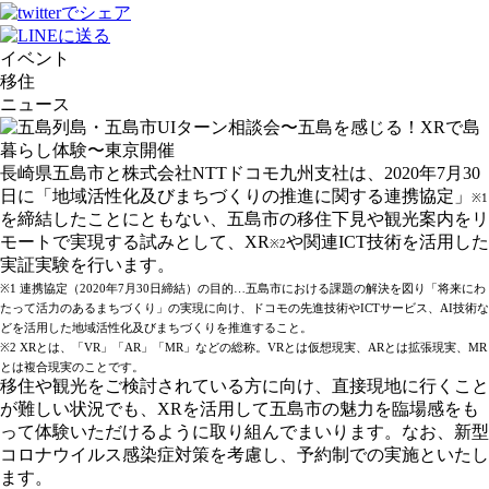
イベント
移住
ニュース
長崎県五島市と株式会社NTTドコモ九州支社は、2020年7月30
日に「地域活性化及びまちづくりの推進に関する連携協定」
※1
を締結したことにともない、五島市の移住下見や観光案内をリ
モートで実現する試みとして、XR
や関連ICT技術を活用した
※2
実証実験を行います。
※1 連携協定（2020年7月30日締結）の目的…五島市における課題の解決を図り「将来にわ
たって活力のあるまちづくり」の実現に向け、ドコモの先進技術やICTサービス、AI技術な
どを活用した地域活性化及びまちづくりを推進すること。
※2 XRとは、「VR」「AR」「MR」などの総称。VRとは仮想現実、ARとは拡張現実、MR
とは複合現実のことです。
移住や観光をご検討されている方に向け、直接現地に行くこと
が難しい状況でも、XRを活用して五島市の魅力を臨場感をも
って体験いただけるように取り組んでまいります。なお、新型
コロナウイルス感染症対策を考慮し、予約制での実施といたし
ます。