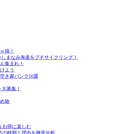
きゃ損！
♪しまなみ海道をプチサイクリング！
さん集まれ！
けよう
空き家バンク10選
を大募集！
すめ旅
行をお得に楽しむ
気の時期と理由を徹底分析