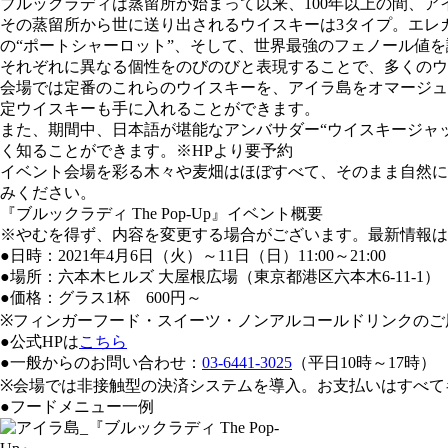
ブルックラディは蒸留所が始まって以来、100年以上の間、
その蒸留所から世に送り出されるウイスキーは3タイプ。エレ
の“ポートシャーロット”、そして、世界最強のフェノール値を
それぞれに異なる個性をのびのびと表現することで、多くのウ
会場では定番のこれらのウイスキーを、アイラ島をオマージュ
定ウイスキーも手に入れることができます。
また、期間中、日本語が堪能なアンバサダー“ウイスキージャ
く知ることができます。※HPより要予約
イベント会場を彩る木々や麦畑はほぼすべて、そのまま自然に
みください。
『ブルックラディ The Pop-Up』イベント概要
※やむを得ず、内容を変更する場合がございます。最新情報は
●日時：2021年4月6日（火）～11日（日）11:00～21:00
●場所：六本木ヒルズ 大屋根広場（東京都港区六本木6-11-1）
●価格：グラス1杯 600円～
※フィンガーフード・スイーツ・ノンアルコールドリンクのご
●公式HPは
こちら
●一般からのお問い合わせ：
03-6441-3025
（平日10時～17時）
※会場では非接触型の決済システムを導入。お支払いはすべて
●フードメニュー一例