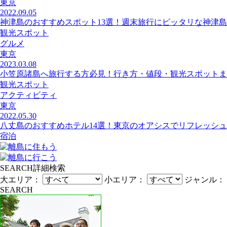
東京
2022.09.05
神津島のおすすめスポット13選！週末旅行にピッタリな神津
観光スポット
グルメ
東京
2023.03.08
小笠原諸島へ旅行する方必見！行き方・値段・観光スポットま
観光スポット
アクティビティ
東京
2022.05.30
八丈島のおすすめホテル14選！東京のオアシスでリフレッシュ
宿泊
SEARCH
詳細検索
大エリア：
小エリア：
ジャンル：
SEARCH