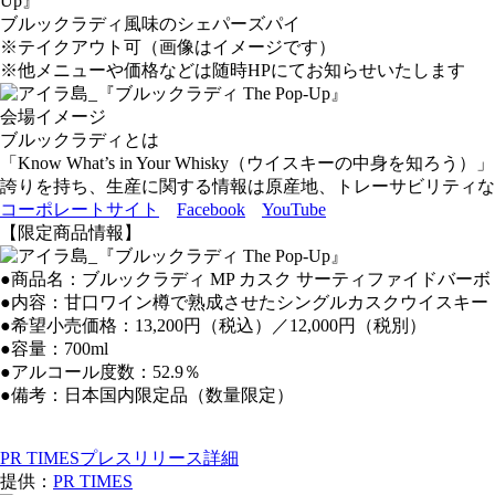
ブルックラディ風味のシェパーズパイ
※テイクアウト可（画像はイメージです）
※他メニューや価格などは随時HPにてお知らせいたします
会場イメージ
ブルックラディとは
「Know What’s in Your Whisky（ウイスキ
誇りを持ち、生産に関する情報は原産地、トレーサビリティな
コーポレートサイト
Facebook
YouTube
【限定商品情報】
●商品名：ブルックラディ MP カスク サーティファイドバーボト
●内容：甘口ワイン樽で熟成させたシングルカスクウイスキー
●希望小売価格：13,200円（税込）／12,000円（税別）
●容量：700ml
●アルコール度数：52.9％
●備考：日本国内限定品（数量限定）
PR TIMESプレスリリース詳細
提供：
PR TIMES