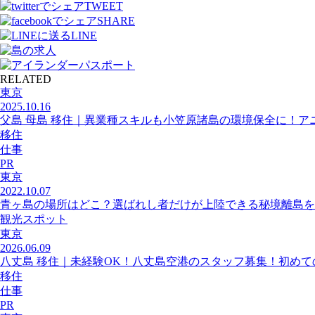
TWEET
SHARE
LINE
RELATED
東京
2025.10.16
父島 母島 移住｜異業種スキルも小笠原諸島の環境保全に！ア
移住
仕事
PR
東京
2022.10.07
青ヶ島の場所はどこ？選ばれし者だけが上陸できる秘境離島を
観光スポット
東京
2026.06.09
八丈島 移住｜未経験OK！八丈島空港のスタッフ募集！初め
移住
仕事
PR