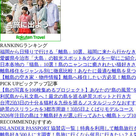
RANKING
ランキング
福岡から日帰りで行ける「離島」10選。福岡に来たら行かな
愛媛県今治市「大島」の観光スポット&グルメを一挙にご紹介
日本各地の「猫島」10選！島のニャンコに癒されたい猫好き
離島移住をジャンル別に徹底比較！あなたに最適な離島を見つ
【離島の空き家・物件情報】離島へ移住したい方必見！離島の
PICK UP
ピックアップ記事
【島の写真を100枚集めるプロジェクト】あなたの“島の風景”
利尻島から礼文島へ！最北の島を巡る絶景スポットと行き方
台湾2泊3日の十分＆猫村＆九份を巡るノスタルジックなおす
絶景のスリランカを3都市周遊！3泊5日よくばりモデルコース
2026年注目の島は？離島好きが選ぶ行ってみたい離島トップ10
RECOMMEND
おすすめ
ISLANDER PASSPORT 協賛店一覧｜特典を利用して離島旅
離島好き500人に大調査！島旅に行くなら何月に行きたい？人