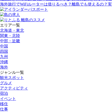
海外旅行でWiFiルーターは借りるべき？離島でも使えるの？
エリア一覧
北海道・東北
関東・北陸
中部・近畿
中国
四国
九州
沖縄
海外
ジャンル一覧
観光スポット
グルメ
アクティビティ
宿泊
イベント
移住
仕事