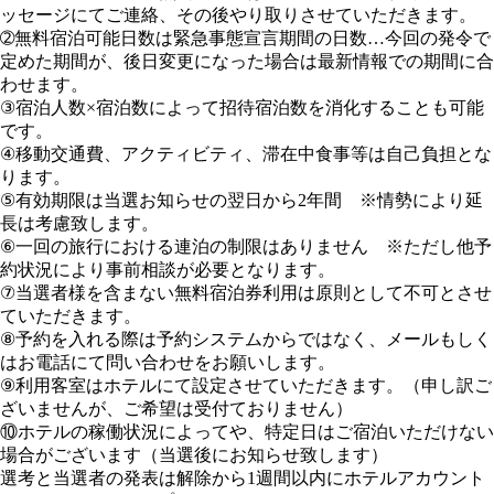
ッセージにてご連絡、その後やり取りさせていただきます。
➁無料宿泊可能日数は緊急事態宣言期間の日数…今回の発令で
定めた期間が、後日変更になった場合は最新情報での期間に合
わせます。
③宿泊人数×宿泊数によって招待宿泊数を消化することも可能
です。
④移動交通費、アクティビティ、滞在中食事等は自己負担とな
ります。
⑤有効期限は当選お知らせの翌日から2年間 ※情勢により延
長は考慮致します。
⑥一回の旅行における連泊の制限はありません ※ただし他予
約状況により事前相談が必要となります。
⑦当選者様を含まない無料宿泊券利用は原則として不可とさせ
ていただきます。
⑧予約を入れる際は予約システムからではなく、メールもしく
はお電話にて問い合わせをお願いします。
⑨利用客室はホテルにて設定させていただきます。（申し訳ご
ざいませんが、ご希望は受付ておりません）
⑩ホテルの稼働状況によってや、特定日はご宿泊いただけない
場合がございます（当選後にお知らせ致します）
選考と当選者の発表は解除から1週間以内にホテルアカウント