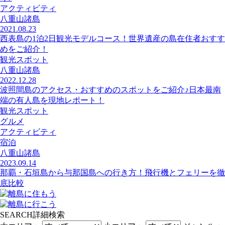
アクティビティ
八重山諸島
2021.08.23
西表島の1泊2日観光モデルコース！世界遺産の島在住者おすす
めをご紹介！
観光スポット
八重山諸島
2022.12.28
波照間島のアクセス・おすすめのスポットをご紹介♪日本最南
端の有人島を現地レポート！
観光スポット
グルメ
アクティビティ
宿泊
八重山諸島
2023.09.14
那覇・石垣島から与那国島への行き方！飛行機とフェリーを徹
底比較
SEARCH
詳細検索