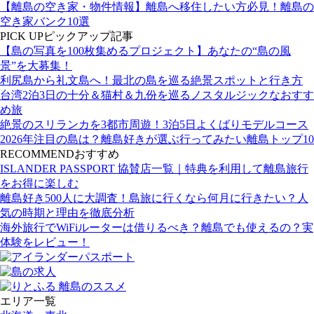
【離島の空き家・物件情報】離島へ移住したい方必見！離島の
空き家バンク10選
PICK UP
ピックアップ記事
【島の写真を100枚集めるプロジェクト】あなたの“島の風
景”を大募集！
利尻島から礼文島へ！最北の島を巡る絶景スポットと行き方
台湾2泊3日の十分＆猫村＆九份を巡るノスタルジックなおすす
め旅
絶景のスリランカを3都市周遊！3泊5日よくばりモデルコース
2026年注目の島は？離島好きが選ぶ行ってみたい離島トップ10
RECOMMEND
おすすめ
ISLANDER PASSPORT 協賛店一覧｜特典を利用して離島旅行
をお得に楽しむ
離島好き500人に大調査！島旅に行くなら何月に行きたい？人
気の時期と理由を徹底分析
海外旅行でWiFiルーターは借りるべき？離島でも使えるの？実
体験をレビュー！
エリア一覧