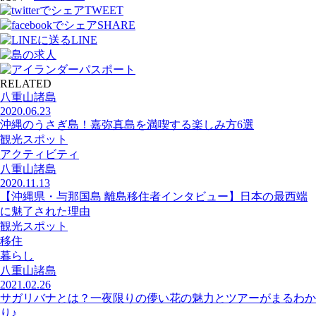
TWEET
SHARE
LINE
RELATED
八重山諸島
2020.06.23
沖縄のうさぎ島！嘉弥真島を満喫する楽しみ方6選
観光スポット
アクティビティ
八重山諸島
2020.11.13
【沖縄県・与那国島 離島移住者インタビュー】日本の最西端
に魅了された理由
観光スポット
移住
暮らし
八重山諸島
2021.02.26
サガリバナとは？一夜限りの儚い花の魅力とツアーがまるわか
り♪