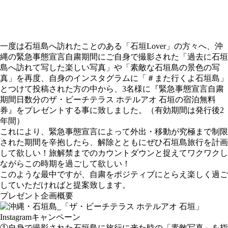
一度は石垣島へ訪れたことのある「石垣Lover」の方々へ、沖
縄の緊急事態宣言自粛期間にご自身で撮影された「過去に石垣
島へ訪れて写した楽しい写真」や「素敵な石垣島の景色の写
真」を再度、自身のインスタグラムに「＃また行くよ石垣島」
とつけて投稿された方の中から、3名様に『緊急事態宣言自粛
期間日数分のザ・ビーチテラス ホテルアオ 石垣の宿泊無料
券』をプレゼントする事に致しました。（有効期間は発行後2
年間）
これにより、緊急事態宣言によって外出・移動が究極まで制限
された期間を辛抱したら、解除とともにぜひ石垣島旅行を計画
して欲しい！旅解禁までのカウントダウンと捉えてワクワクし
ながらこの時期を過ごして欲しい！
このような最中ですが、自粛をポジティブにとらえ楽しく過ご
していただければと提案致します。
プレゼント企画概要
①自身で撮影された石垣島に旅行に来た時の「素敵写真」を指