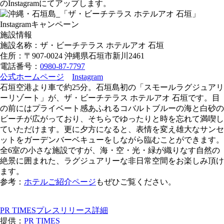
のInstagramにてアップします。
施設情報
施設名称：ザ・ビーチテラス ホテルアオ 石垣
住所：〒907-0024 沖縄県石垣市新川2461
電話番号：
0980-87-7797
公式ホームページ
Instagram
石垣空港より車で約25分。石垣島初の「スモールラグジュアリ
ーリゾート」が、ザ・ビーチテラス ホテルアオ 石垣です。目
の前にはプライベート感あふれるコバルトブルーの海と白砂の
ビーチが広がっており、そちらでゆったりと時を忘れて満喫し
ていただけます。更に夕方になると、表情を変え雄大なサンセ
ットをガーデンバーベキューをしながら臨むことができます。
全6室の小さな施設ですが、海・空・光・緑が織りなす自然の
絶景に囲まれた、ラグジュアリーな非日常空間をお楽しみ頂け
ます。
参考：
ホテルご紹介ページ
もぜひご覧ください。
PR TIMESプレスリリース詳細
提供：
PR TIMES