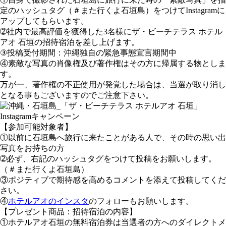
定のハッシュタグ（＃また行くよ石垣島）をつけてInstagramに
アップしてもらいます。
➁社内で最高評価を獲得した3名様にザ・ビーチテラス ホテル
アオ 石垣の招待宿泊を差し上げます。
③投稿受付期間：沖縄独自の緊急事態宣言期間中
④素敵な写真の肖像権及び著作権はその方に帰属する物としま
す。
万が一、著作権の不正使用が発覚した場合は、当選が取り消し
となる事もございますのでご注意下さい。
【参加可能対象者】
①以前に石垣島へ旅行に来たことがある人で、その時の思い出
写真をお持ちの方
➁必ず、右記のハッシュタグをつけて投稿をお願いします。
（＃また行くよ石垣島）
③ポジティブで期待感を高めるコメントを添えて投稿してくだ
さい。
④
ホテルアオのインスタ
のフォローもお願いします。
【プレゼント商品：招待宿泊の内容】
①ホテルアオ石垣の無料宿泊券は当選者の方へのダイレクトメ