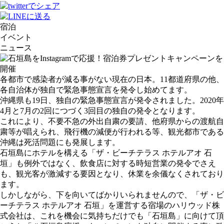
宿泊
イベント
ニュース
各都市で感染者が減る事がない現在の日本。11都道府県の他、
各自治体が独自で緊急事態宣言を発令し始めてます。
沖縄県も19日、独自の緊急事態宣言が発令されました。2020年
4月と7月の2回につづく3回目の独自の発令となります。
これにより、不要不急の外出自粛の要請、他府県からの渡航自
粛等が唱えられ、飛行機の減便が行われる等、観光都市である
沖縄は死活問題にも発展します。
石垣島にホテルを構える「ザ・ビーチテラス ホテルアオ 石
垣」も例外ではなく、飲食店に対する時短営業の発令でさえ
も、観光客が激減する要因となり、休業を余儀なくされており
ます。
しかしながら、下を向いてばかりいられませんので、「ザ・ビ
ーチテラス ホテルアオ 石垣」を運営する宿場のハリウッド株
式会社は、これを機会に気持ちだけでも「石垣島」に向けて頂