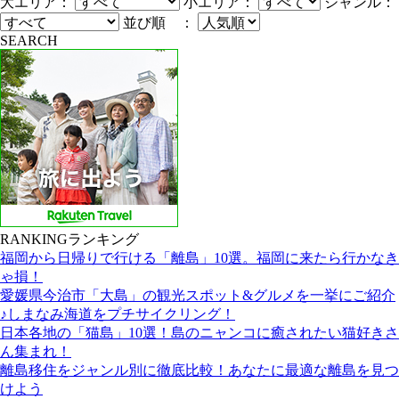
大エリア：
小エリア：
ジャンル：
並び順 ：
SEARCH
RANKING
ランキング
福岡から日帰りで行ける「離島」10選。福岡に来たら行かなき
ゃ損！
愛媛県今治市「大島」の観光スポット&グルメを一挙にご紹介
♪しまなみ海道をプチサイクリング！
日本各地の「猫島」10選！島のニャンコに癒されたい猫好きさ
ん集まれ！
離島移住をジャンル別に徹底比較！あなたに最適な離島を見つ
けよう