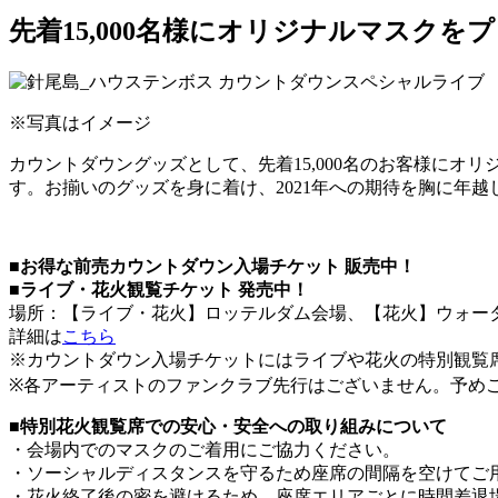
先着15,000名様にオリジナルマスクを
※写真はイメージ
カウントダウングッズとして、先着15,000名のお客様に
す。お揃いのグッズを身に着け、2021年への期待を胸に年
■お得な前売カウントダウン入場チケット 販売中！
■ライブ・花火観覧チケット 発売中！
場所：【ライブ・花火】ロッテルダム会場、【花火】ウォー
詳細は
こちら
※カウントダウン入場チケットにはライブや花火の特別観覧
※各アーティストのファンクラブ先行はございません。予め
■特別花火観覧席での安心・安全への取り組みについて
・会場内でのマスクのご着用にご協力ください。
・ソーシャルディスタンスを守るため座席の間隔を空けてご
・花火終了後の密を避けるため、座席エリアごとに時間差退