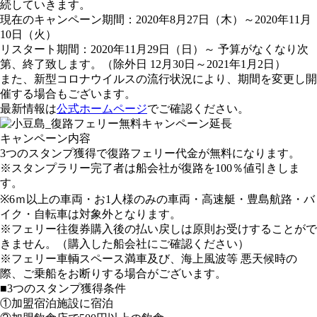
続していきます。
現在のキャンペーン期間：2020年8月27日（木）～2020年11月
10日（火）
リスタート期間：2020年11月29日（日）～ 予算がなくなり次
第、終了致します。（除外日 12月30日～2021年1月2日）
また、新型コロナウイルスの流行状況により、期間を変更し開
催する場合もございます。
最新情報は
公式ホームページ
でご確認ください。
キャンペーン内容
3つのスタンプ獲得で復路フェリー代金が無料になります。
※スタンプラリー完了者は船会社が復路を100％値引きしま
す。
※6ｍ以上の車両・お1人様のみの車両・高速艇・豊島航路・バ
イク・自転車は対象外となります。
※フェリー往復券購入後の払い戻しは原則お受けすることがで
きません。（購入した船会社にご確認ください）
※フェリー車輌スペース満車及び、海上風波等 悪天候時の
際、ご乗船をお断りする場合がございます。
■3つのスタンプ獲得条件
①加盟宿泊施設に宿泊