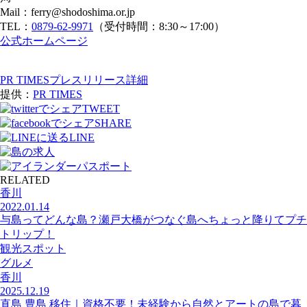
Mail：ferry@shodoshima.or.jp
TEL：
0879-62-9971
（受付時間：8:30～17:00）
公式ホームページ
PR TIMESプレスリリース詳細
提供：
PR TIMES
TWEET
SHARE
LINE
RELATED
香川
2022.01.14
与島ってどんな島？瀬戸大橋がつなぐ島へちょっと降りてプチ
トリップ！
観光スポット
グルメ
香川
2025.12.19
直島 豊島 移住｜資格不要！未経験から自然とアートの島で暮