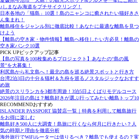
愛媛県今治市「大島」の観光スポット&グルメを一挙にご紹介
♪しまなみ海道をプチサイクリング！
日本各地の「猫島」10選！島のニャンコに癒されたい猫好きさ
ん集まれ！
離島移住をジャンル別に徹底比較！あなたに最適な離島を見つ
けよう
【離島の空き家・物件情報】離島へ移住したい方必見！離島の
空き家バンク10選
PICK UP
ピックアップ記事
【島の写真を100枚集めるプロジェクト】あなたの“島の風
景”を大募集！
利尻島から礼文島へ！最北の島を巡る絶景スポットと行き方
台湾2泊3日の十分＆猫村＆九份を巡るノスタルジックなおすす
め旅
絶景のスリランカを3都市周遊！3泊5日よくばりモデルコース
2026年注目の島は？離島好きが選ぶ行ってみたい離島トップ10
RECOMMEND
おすすめ
ISLANDER PASSPORT 協賛店一覧｜特典を利用して離島旅行
をお得に楽しむ
離島好き500人に大調査！島旅に行くなら何月に行きたい？人
気の時期と理由を徹底分析
海外旅行でWiFiルーターは借りるべき？離島でも使えるの？実