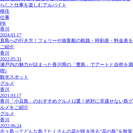
らしと仕事を楽しむアルバイト
移住
仕事
PR
香川
2024.01.17
直島への行き方！フェリーや旅客船の航路・時刻表・料金表を
ご紹介
香川
2022.05.31
瀬戸内の魅力が詰まった香川県の「豊島」でアートと自然を満
喫♪
観光スポット
グルメ
香川
2021.03.17
香川「小豆島」のおすすめグルメ12選！絶対に見逃せない島グ
ルメをご紹介
グルメ
香川
2022.06.24
志々島ってどんな島？たくさんの花が咲き誇る“花の島”を散策