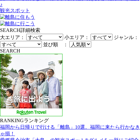
♪
観光スポット
SEARCH
詳細検索
大エリア：
小エリア：
ジャンル：
並び順 ：
SEARCH
RANKING
ランキング
福岡から日帰りで行ける「離島」10選。福岡に来たら行かなき
ゃ損！