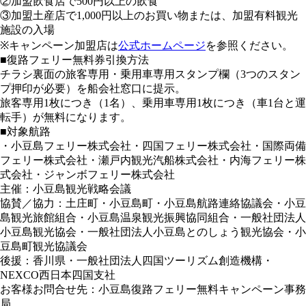
②加盟飲食店で500円以上の飲食
③加盟土産店で1,000円以上のお買い物または、加盟有料観光
施設の入場
※キャンペーン加盟店は
公式ホームページ
を参照ください。
■復路フェリー無料券引換方法
チラシ裏面の旅客専用・乗用車専用スタンプ欄（3つのスタン
プ押印が必要）を船会社窓口に提示。
旅客専用1枚につき（1名）、乗用車専用1枚につき（車1台と運
転手）が無料になります。
■対象航路
・小豆島フェリー株式会社・四国フェリー株式会社・国際両備
フェリー株式会社・瀬戸内観光汽船株式会社・内海フェリー株
式会社・ジャンボフェリー株式会社
主催：小豆島観光戦略会議
協賛／協力：土庄町・小豆島町・小豆島航路連絡協議会・小豆
島観光旅館組合・小豆島温泉観光振興協同組合・一般社団法人
小豆島観光協会・一般社団法人小豆島とのしょう観光協会・小
豆島町観光協議会
後援：香川県・一般社団法人四国ツーリズム創造機構・
NEXCO西日本四国支社
お客様お問合せ先：小豆島復路フェリー無料キャンペーン事務
局