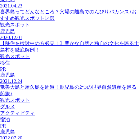
2021.04.23
喜界島ってどんなところ？穴場の離島でのんびりバカンス♪お
すすめ観光スポット14選
観光スポット
鹿児島
2020.12.01
【移住を検討中の方必見！】豊かな自然と独自の文化を誇る十
島村を徹底解剖！
観光スポット
移住
PR
鹿児島
2021.12.24
奄美大島と屋久島を周遊！鹿児島の2つの世界自然遺産を巡る
船旅♪
観光スポット
グルメ
アクティビティ
宿泊
PR
鹿児島
2022.07.20