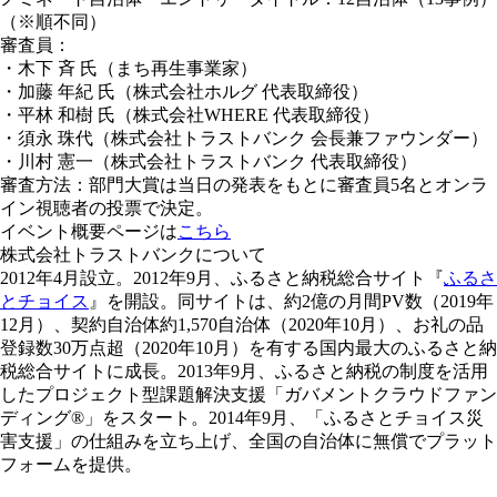
（※順不同）
審査員：
・木下 斉 氏（まち再生事業家）
・加藤 年紀 氏（株式会社ホルグ 代表取締役）
・平林 和樹 氏（株式会社WHERE 代表取締役）
・須永 珠代（株式会社トラストバンク 会長兼ファウンダー）
・川村 憲一（株式会社トラストバンク 代表取締役）
審査方法：部門大賞は当日の発表をもとに審査員5名とオンラ
イン視聴者の投票で決定。
イベント概要ページは
こちら
株式会社トラストバンクについて
2012年4月設立。2012年9月、ふるさと納税総合サイト『
ふるさ
とチョイス
』を開設。同サイトは、約2億の月間PV数（2019年
12月）、契約自治体約1,570自治体（2020年10月）、お礼の品
登録数30万点超（2020年10月）を有する国内最大のふるさと納
税総合サイトに成長。2013年9月、ふるさと納税の制度を活用
したプロジェクト型課題解決支援「ガバメントクラウドファン
ディング®」をスタート。2014年9月、「ふるさとチョイス災
害支援」の仕組みを立ち上げ、全国の自治体に無償でプラット
フォームを提供。