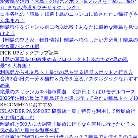
愛媛県今治市「大島」の観光スポット&グルメを一挙にご紹介
♪しまなみ海道をプチサイクリング！
日本各地の「猫島」10選！島のニャンコに癒されたい猫好きさ
ん集まれ！
離島移住をジャンル別に徹底比較！あなたに最適な離島を見つ
けよう
【離島の空き家・物件情報】離島へ移住したい方必見！離島の
空き家バンク10選
PICK UP
ピックアップ記事
【島の写真を100枚集めるプロジェクト】あなたの“島の風
景”を大募集！
利尻島から礼文島へ！最北の島を巡る絶景スポットと行き方
台湾2泊3日の十分＆猫村＆九份を巡るノスタルジックなおすす
め旅
絶景のスリランカを3都市周遊！3泊5日よくばりモデルコース
2026年注目の島は？離島好きが選ぶ行ってみたい離島トップ10
RECOMMEND
おすすめ
ISLANDER PASSPORT 協賛店一覧｜特典を利用して離島旅行
をお得に楽しむ
離島好き500人に大調査！島旅に行くなら何月に行きたい？人
気の時期と理由を徹底分析
海外旅行でWiFiルーターは借りるべき？離島でも使えるの？実