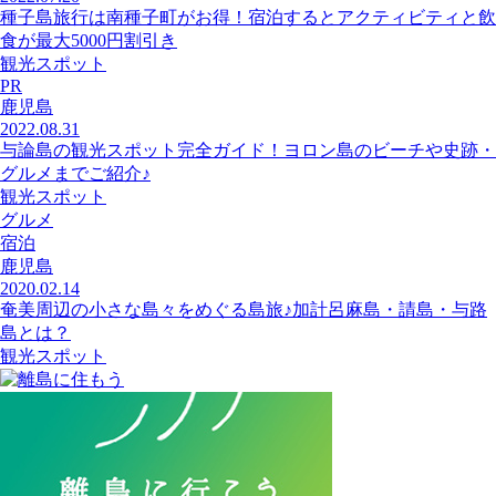
種子島旅行は南種子町がお得！宿泊するとアクティビティと飲
食が最大5000円割引き
観光スポット
PR
鹿児島
2022.08.31
与論島の観光スポット完全ガイド！ヨロン島のビーチや史跡・
グルメまでご紹介♪
観光スポット
グルメ
宿泊
鹿児島
2020.02.14
奄美周辺の小さな島々をめぐる島旅♪加計呂麻島・請島・与路
島とは？
観光スポット