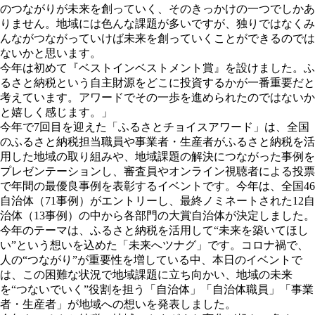
のつながりが未来を創っていく、そのきっかけの一つでしかあ
りません。地域には色んな課題が多いですが、独りではなくみ
んながつながっていけば未来を創っていくことができるのでは
ないかと思います。
今年は初めて『ベストインベストメント賞』を設けました。ふ
るさと納税という自主財源をどこに投資するかが一番重要だと
考えています。アワードでその一歩を進められたのではないか
と嬉しく感じます。」
今年で7回目を迎えた「ふるさとチョイスアワード」は、全国
のふるさと納税担当職員や事業者・生産者がふるさと納税を活
用した地域の取り組みや、地域課題の解決につながった事例を
プレゼンテーションし、審査員やオンライン視聴者による投票
で年間の最優良事例を表彰するイベントです。今年は、全国46
自治体（71事例）がエントリーし、最終ノミネートされた12自
治体（13事例）の中から各部門の大賞自治体が決定しました。
今年のテーマは、ふるさと納税を活用して“未来を築いてほし
い”という想いを込めた「未来へツナグ」です。コロナ禍で、
人の“つながり”が重要性を増している中、本日のイベントで
は、この困難な状況で地域課題に立ち向かい、地域の未来
を“つないでいく”役割を担う「自治体」「自治体職員」「事業
者・生産者」が地域への想いを発表しました。