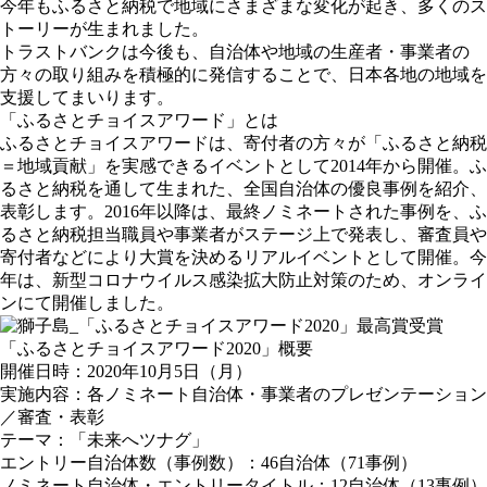
今年もふるさと納税で地域にさまざまな変化が起き、多くのス
トーリーが生まれました。
トラストバンクは今後も、自治体や地域の生産者・事業者の
方々の取り組みを積極的に発信することで、日本各地の地域を
支援してまいります。
「ふるさとチョイスアワード」とは
ふるさとチョイスアワードは、寄付者の方々が「ふるさと納税
＝地域貢献」を実感できるイベントとして2014年から開催。ふ
るさと納税を通して生まれた、全国自治体の優良事例を紹介、
表彰します。2016年以降は、最終ノミネートされた事例を、ふ
るさと納税担当職員や事業者がステージ上で発表し、審査員や
寄付者などにより大賞を決めるリアルイベントとして開催。今
年は、新型コロナウイルス感染拡大防止対策のため、オンライ
ンにて開催しました。
「ふるさとチョイスアワード2020」概要
開催日時：2020年10月5日（月）
実施内容：各ノミネート自治体・事業者のプレゼンテーション
／審査・表彰
テーマ：「未来へツナグ」
エントリー自治体数（事例数）：46自治体（71事例）
ノミネート自治体・エントリータイトル：12自治体（13事例）