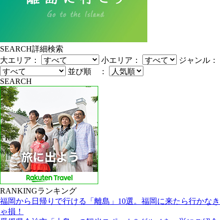
SEARCH
詳細検索
大エリア：
小エリア：
ジャンル：
並び順 ：
SEARCH
RANKING
ランキング
福岡から日帰りで行ける「離島」10選。福岡に来たら行かなき
ゃ損！