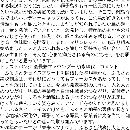
する状況をどうにかしたい！獅子島をもう一度元気にしたい！
という思いが心の奥底で燻り続けていました。そこで、離島な
らではのハンディーキャップがあっても、この島が好きという
情熱をもった島民とともに、まだまだ知られていない島の魅
力・食を発信していきたいと一念発起し、特産品のあおさのり
やひじきを使った「佃煮」や、鯛本来の甘みを感じることがで
きる「魚味噌」を開発し、また、マリンレジャーにも取り組み
始めました。人と人のふれあいを通して気持ちが通い合い、笑
顔が生まれる、そんな“心まで満たされる島のごちそう”をお届
けしたいと思っています。
トラストバンク 会長兼ファウンダー 須永珠代 コメント
「ふるさとチョイスアワードを開始した2014年から、ふるさと
納税制度は、寄付額にどうしてもフォーカスがあたってしまう
ことを危惧していました。今回の発表事例のように、人と人と
のつながり、地域の事業者と自治体職員のつながり、寄付者と
のつながり、ふるさと納税によるすべてのつながりが未来に向
けて前に進んでいく姿をみて、アワードをやりたいと思いまし
た。ふるさとチョイスだけでも、ふるさと納税の裏側で起きて
いる地域の変化や、頑張っている職員・事業者に光を当て、知
ってもらいたいとの想いで取り組んでいます。
2020年のテーマが『未来へツナグ』。ふるさと納税は人と人と