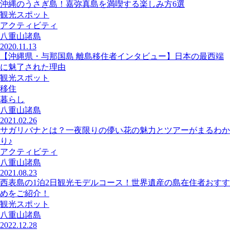
沖縄のうさぎ島！嘉弥真島を満喫する楽しみ方6選
観光スポット
アクティビティ
八重山諸島
2020.11.13
【沖縄県・与那国島 離島移住者インタビュー】日本の最西端
に魅了された理由
観光スポット
移住
暮らし
八重山諸島
2021.02.26
サガリバナとは？一夜限りの儚い花の魅力とツアーがまるわか
り♪
アクティビティ
八重山諸島
2021.08.23
西表島の1泊2日観光モデルコース！世界遺産の島在住者おすす
めをご紹介！
観光スポット
八重山諸島
2022.12.28