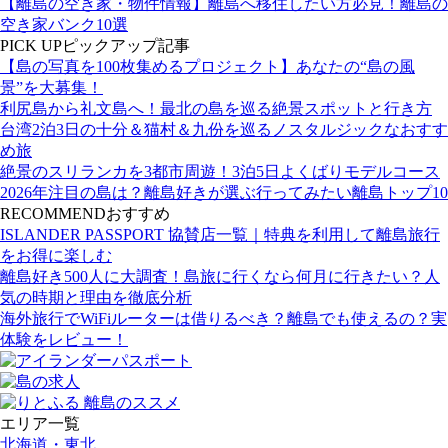
【離島の空き家・物件情報】離島へ移住したい方必見！離島の
空き家バンク10選
PICK UP
ピックアップ記事
【島の写真を100枚集めるプロジェクト】あなたの“島の風
景”を大募集！
利尻島から礼文島へ！最北の島を巡る絶景スポットと行き方
台湾2泊3日の十分＆猫村＆九份を巡るノスタルジックなおすす
め旅
絶景のスリランカを3都市周遊！3泊5日よくばりモデルコース
2026年注目の島は？離島好きが選ぶ行ってみたい離島トップ10
RECOMMEND
おすすめ
ISLANDER PASSPORT 協賛店一覧｜特典を利用して離島旅行
をお得に楽しむ
離島好き500人に大調査！島旅に行くなら何月に行きたい？人
気の時期と理由を徹底分析
海外旅行でWiFiルーターは借りるべき？離島でも使えるの？実
体験をレビュー！
エリア一覧
北海道・東北