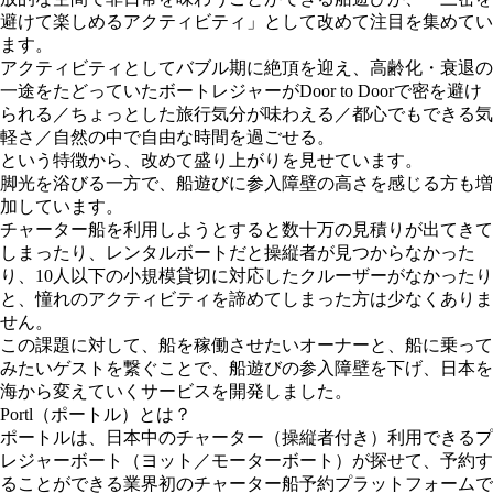
避けて楽しめるアクティビティ」として改めて注目を集めてい
ます。
アクティビティとしてバブル期に絶頂を迎え、高齢化・衰退の
一途をたどっていたボートレジャーがDoor to Doorで密を避け
られる／ちょっとした旅行気分が味わえる／都心でもできる気
軽さ／自然の中で自由な時間を過ごせる。
という特徴から、改めて盛り上がりを見せています。
脚光を浴びる一方で、船遊びに参入障壁の高さを感じる方も増
加しています。
チャーター船を利用しようとすると数十万の見積りが出てきて
しまったり、レンタルボートだと操縦者が見つからなかった
り、10人以下の小規模貸切に対応したクルーザーがなかったり
と、憧れのアクティビティを諦めてしまった方は少なくありま
せん。
この課題に対して、船を稼働させたいオーナーと、船に乗って
みたいゲストを繋ぐことで、船遊びの参入障壁を下げ、日本を
海から変えていくサービスを開発しました。
Portl（ポートル）とは？
ポートルは、日本中のチャーター（操縦者付き）利用できるプ
レジャーボート（ヨット／モーターボート）が探せて、予約す
ることができる業界初のチャーター船予約プラットフォームで