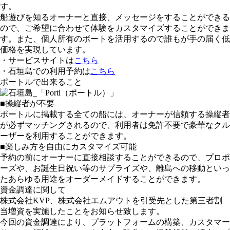
す。
船遊びを知るオーナーと直接、メッセージをすることができる
ので、ご希望に合わせて体験をカスタマイズすることができま
す。また、個人所有のボートを活用するので誰もが手の届く低
価格を実現しています。
・サービスサイトは
こちら
・石垣島での利用予約は
こちら
ポートルで出来ること
■操縦者が不要
ポートルに掲載する全ての船には、オーナーが信頼する操縦者
が必ずマッチングされるので、利用者は免許不要で豪華なクル
ーザーを利用することができます。
■楽しみ方を自由にカスタマイズ可能
予約の前にオーナーに直接相談することができるので、プロポ
ーズや、お誕生日祝い等のサプライズや、離島への移動といっ
たあらゆる用途をオーダーメイドすることができます。
資金調達に関して
株式会社KVP、株式会社エムアウトを引受先とした第三者割
当増資を実施したことをお知らせ致します。
今回の資金調達により、プラットフォームの構築、カスタマー