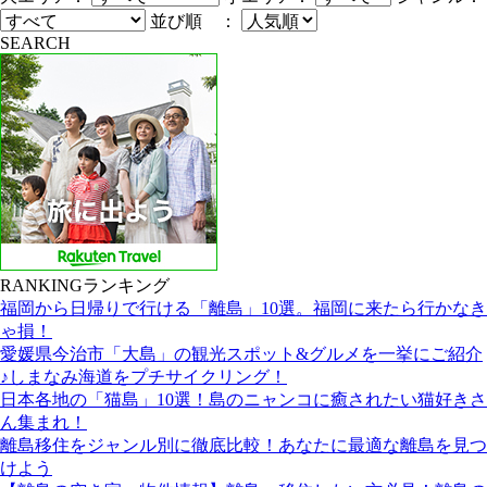
並び順 ：
SEARCH
RANKING
ランキング
福岡から日帰りで行ける「離島」10選。福岡に来たら行かなき
ゃ損！
愛媛県今治市「大島」の観光スポット&グルメを一挙にご紹介
♪しまなみ海道をプチサイクリング！
日本各地の「猫島」10選！島のニャンコに癒されたい猫好きさ
ん集まれ！
離島移住をジャンル別に徹底比較！あなたに最適な離島を見つ
けよう