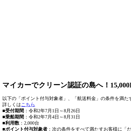
マイカーでクリーン認証の島へ！15,0
以下の「ポイント付与対象者」、「航送料金」の条件を満たす場合
詳しくは
こちら
■
受付期間
：令和2年7月1日～8月26日
■
乗船期間
：令和2年7月4日～8月31日
■
利用数
：2,000台
■
ポイント付与対象者
：次の条件をすべて満たすお客様に「だっ