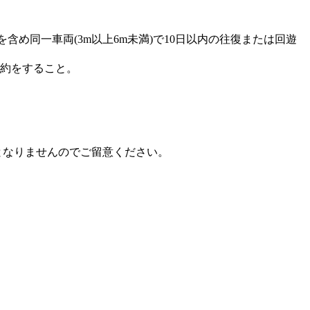
含め同一車両(3m以上6m未満)で10日以内の往復または回遊
予約をすること。
となりませんのでご留意ください。