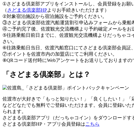
①さどまる倶楽部アプリをインストールし、会員登録をお願
（
さどまる倶楽部HP
よりお手続きいただけます）
②対象宿泊施設から宿泊施設をご予約ください。
③さどまる倶楽部佐渡汽船運賃割引申込みフォームから乗船
④ご予約完了後、佐渡観光交流機構より予約確定メールをお
⑤往路乗船日前日までに、佐渡観光交流機構よりだっちゃコイン
さい。
⑥往路乗船日当日、佐渡汽船窓口にてさどまる倶楽部会員証
⑦ポイントを佐渡市内の加盟店にてご利用ください。
⑧QRコード送付時にWebアンケートをお送りしております
「さどまる倶楽部」とは？
佐渡市が大好きで「もっと知りたい！」「良くしたい！」「
などどなたでも無料でご登録いただけます。会員に登録いた
られます。
さどまる倶楽部アプリ（だっちゃコイン）をダウンロードする
さどまる倶楽部HP・アプリ会員登録は
こちら