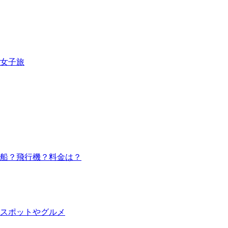
日女子旅
船？飛行機？料金は？
光スポットやグルメ