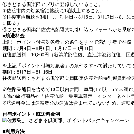
①さどまる倶楽部アプリに登録していること。
②佐渡市内の対象宿泊施設に1泊以上すること。
③往復車両航送を利用し、7月4日～8月6日、8月17日～8月
に限る）
④さどまる倶楽部佐渡汽船運賃割引申込みフォームから乗船
■
航送料金
：
上記「ポイント付与対象者」の条件をすべて満たす者で往路
期間：7月4日～8月6日、8月17日～8月31日
往復航送料：16,800円（新潟航路往復、直江津港路往復、回
※上記「ポイント付与対象者」の条件をすべて満たしていても
期間：8月7日～8月16日
往復航送料：さどまる倶楽部会員限定佐渡汽船特別運賃料金
※往路乗船日を含めて10日以内に同一車両(3ｍ以上6ｍ未満
※他の旅行商品や「佐渡汽船 乗用車限定・インターネット
※航送料金には運転者分の運賃は含まれていないため、運転
付与ポイント・航送料金例
■
利用方法
：