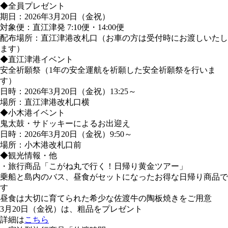
◆全員プレゼント
期日：2026年3月20日（金祝）
対象便：直江津発 7:10便・14:00便
配布場所：直江津港改札口（お車の方は受付時にお渡しいたし
ます）
◆直江津港イベント
安全祈願祭（1年の安全運航を祈願した安全祈願祭を行いま
す）
日時：2026年3月20日（金祝）13:25～
場所：直江津港改札口横
◆小木港イベント
鬼太鼓・サドッキーによるお出迎え
日時：2026年3月20日（金祝）9:50～
場所：小木港改札口前
◆観光情報・他
・旅行商品「こがね丸で行く！日帰り黄金ツアー」
乗船と島内のバス、昼食がセットになったお得な日帰り商品で
す
昼食は大切に育てられた希少な佐渡牛の陶板焼きをご用意
3月20日（金祝）は、粗品をプレゼント
詳細は
こちら