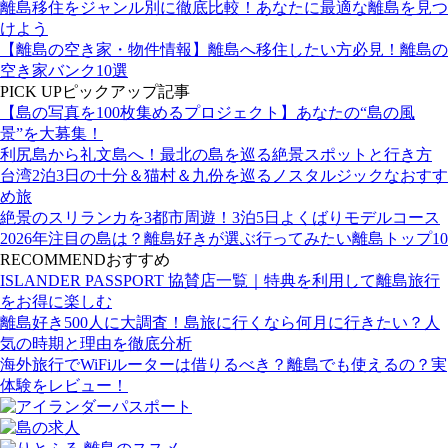
離島移住をジャンル別に徹底比較！あなたに最適な離島を見つ
けよう
【離島の空き家・物件情報】離島へ移住したい方必見！離島の
空き家バンク10選
PICK UP
ピックアップ記事
【島の写真を100枚集めるプロジェクト】あなたの“島の風
景”を大募集！
利尻島から礼文島へ！最北の島を巡る絶景スポットと行き方
台湾2泊3日の十分＆猫村＆九份を巡るノスタルジックなおすす
め旅
絶景のスリランカを3都市周遊！3泊5日よくばりモデルコース
2026年注目の島は？離島好きが選ぶ行ってみたい離島トップ10
RECOMMEND
おすすめ
ISLANDER PASSPORT 協賛店一覧｜特典を利用して離島旅行
をお得に楽しむ
離島好き500人に大調査！島旅に行くなら何月に行きたい？人
気の時期と理由を徹底分析
海外旅行でWiFiルーターは借りるべき？離島でも使えるの？実
体験をレビュー！