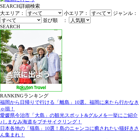
SEARCH
詳細検索
大エリア：
小エリア：
ジャンル：
並び順 ：
SEARCH
RANKING
ランキング
福岡から日帰りで行ける「離島」10選。福岡に来たら行かなき
ゃ損！
愛媛県今治市「大島」の観光スポット&グルメを一挙にご紹介
♪しまなみ海道をプチサイクリング！
日本各地の「猫島」10選！島のニャンコに癒されたい猫好きさ
ん集まれ！