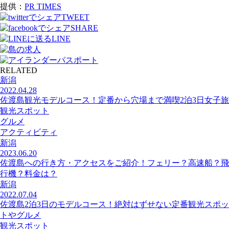
提供：
PR TIMES
TWEET
SHARE
LINE
RELATED
新潟
2022.04.28
佐渡島観光モデルコース！定番から穴場まで満喫2泊3日女子旅
観光スポット
グルメ
アクティビティ
新潟
2023.06.20
佐渡島への行き方・アクセスをご紹介！フェリー？高速船？飛
行機？料金は？
新潟
2022.07.04
佐渡島2泊3日のモデルコース！絶対はずせない定番観光スポッ
トやグルメ
観光スポット