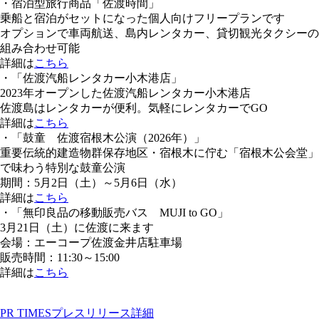
・宿泊型旅行商品「佐渡時間」
乗船と宿泊がセットになった個人向けフリープランです
オプションで車両航送、島内レンタカー、貸切観光タクシーの
組み合わせ可能
詳細は
こちら
・「佐渡汽船レンタカー小木港店」
2023年オープンした佐渡汽船レンタカー小木港店
佐渡島はレンタカーが便利。気軽にレンタカーでGO
詳細は
こちら
・「鼓童 佐渡宿根木公演（2026年）」
重要伝統的建造物群保存地区・宿根木に佇む「宿根木公会堂」
で味わう特別な鼓童公演
期間：5月2日（土）～5月6日（水）
詳細は
こちら
・「無印良品の移動販売バス MUJI to GO」
3月21日（土）に佐渡に来ます
会場：エーコープ佐渡金井店駐車場
販売時間：11:30～15:00
詳細は
こちら
PR TIMESプレスリリース詳細