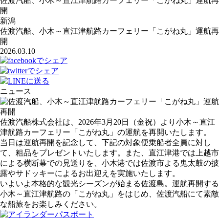
佐渡汽船、小木～直江津航路カーフェリー「こがね丸」運航再
開
新潟
佐渡汽船、小木～直江津航路カーフェリー「こがね丸」運航再
開
2026.03.10
ニュース
佐渡汽船株式会社は、2026年3月20日（金祝）より小木～直江
津航路カーフェリー「こがね丸」の運航を再開いたします。
当日は運航再開を記念して、下記の対象便乗船者全員に対し
て、粗品をプレゼントいたします。また、直江津港では上越市
による横断幕での見送りを、小木港では佐渡市よる鬼太鼓の披
露やサドッキーによるお出迎えを実施いたします。
いよいよ本格的な観光シーズンが始まる佐渡島。運航再開する
小木～直江津航路の「こがね丸」をはじめ、佐渡汽船にて素敵
な船旅をお楽しみください。