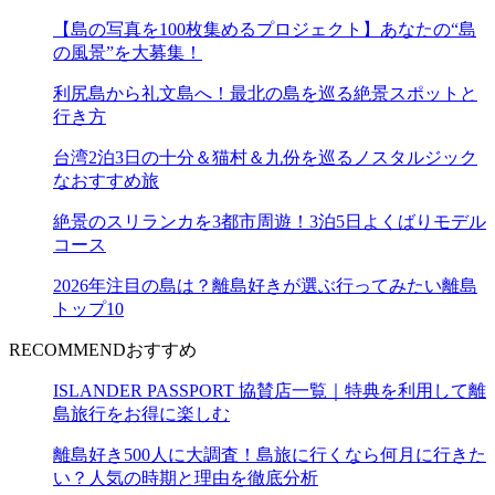
【島の写真を100枚集めるプロジェクト】あなたの“島
の風景”を大募集！
利尻島から礼文島へ！最北の島を巡る絶景スポットと
行き方
台湾2泊3日の十分＆猫村＆九份を巡るノスタルジック
なおすすめ旅
絶景のスリランカを3都市周遊！3泊5日よくばりモデル
コース
2026年注目の島は？離島好きが選ぶ行ってみたい離島
トップ10
RECOMMEND
おすすめ
ISLANDER PASSPORT 協賛店一覧｜特典を利用して離
島旅行をお得に楽しむ
離島好き500人に大調査！島旅に行くなら何月に行きた
い？人気の時期と理由を徹底分析