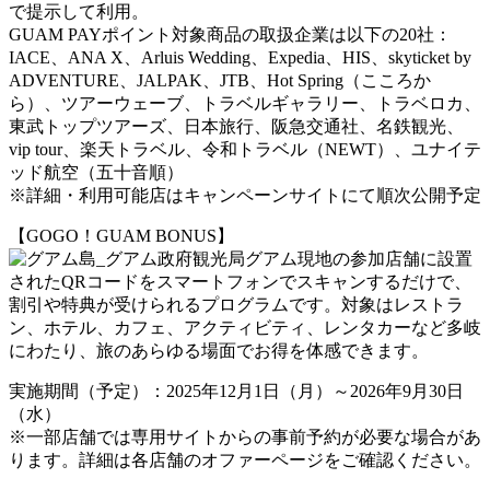
で提示して利用。
GUAM PAYポイント対象商品の取扱企業は以下の20社：
IACE、ANA X、Arluis Wedding、Expedia、HIS、skyticket by
ADVENTURE、JALPAK、JTB、Hot Spring（こころか
ら）、ツアーウェーブ、トラベルギャラリー、トラベロカ、
東武トップツアーズ、日本旅行、阪急交通社、名鉄観光、
vip tour、楽天トラベル、令和トラベル（NEWT）、ユナイテ
ッド航空（五十音順）
※詳細・利用可能店はキャンペーンサイトにて順次公開予定
【GOGO！GUAM BONUS】
グアム現地の参加店舗に設置
されたQRコードをスマートフォンでスキャンするだけで、
割引や特典が受けられるプログラムです。対象はレストラ
ン、ホテル、カフェ、アクティビティ、レンタカーなど多岐
にわたり、旅のあらゆる場面でお得を体感できます。
実施期間（予定）：2025年12月1日（月）～2026年9月30日
（水）
※一部店舗では専用サイトからの事前予約が必要な場合があ
ります。詳細は各店舗のオファーページをご確認ください。