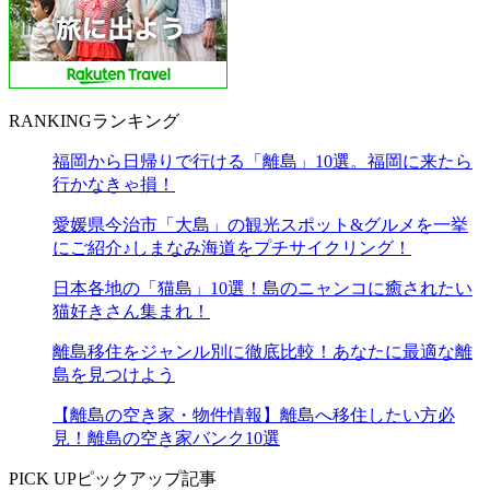
RANKING
ランキング
福岡から日帰りで行ける「離島」10選。福岡に来たら
行かなきゃ損！
愛媛県今治市「大島」の観光スポット&グルメを一挙
にご紹介♪しまなみ海道をプチサイクリング！
日本各地の「猫島」10選！島のニャンコに癒されたい
猫好きさん集まれ！
離島移住をジャンル別に徹底比較！あなたに最適な離
島を見つけよう
【離島の空き家・物件情報】離島へ移住したい方必
見！離島の空き家バンク10選
PICK UP
ピックアップ記事