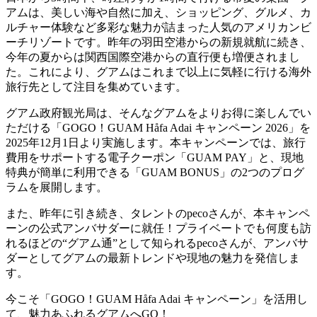
アムは、美しい海や自然に加え、ショッピング、グルメ、カ
ルチャー体験など多彩な魅力が詰まった人気のアメリカンビ
ーチリゾートです。昨年の羽田空港からの新規就航に続き、
今年の夏からは関西国際空港からの直行便も増便されまし
た。これにより、グアムはこれまで以上に気軽に行ける海外
旅行先として注目を集めています。
グアム政府観光局は、そんなグアムをよりお得に楽しんでい
ただける「GOGO！GUAM Håfa Adai キャンペーン 2026」を
2025年12月1日より実施します。本キャンペーンでは、旅行
費用をサポートする電子クーポン「GUAM PAY」と、現地
特典が簡単に利用できる「GUAM BONUS」の2つのプログ
ラムを展開します。
また、昨年に引き続き、タレントのpecoさんが、本キャンペ
ーンの公式アンバサダーに就任！プライベートでも何度も訪
れるほどの“グアム通”として知られるpecoさんが、アンバサ
ダーとしてグアムの最新トレンドや現地の魅力を発信しま
す。
今こそ「GOGO！GUAM Håfa Adai キャンペーン」を活用し
て、魅力あふれるグアムへGO！