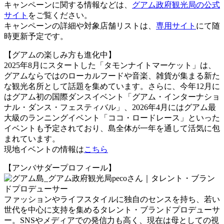
キャンペーンに関する情報などは、
グアム政府観光局の公式
サイト
をご覧ください。
キャンペーンの詳細や対象店舗リストは、
専用サイト
にて随
時更新予定です。
【グアムの楽しみ方も進化中】
2025年8月にスタートした「タモンナイトマーケット」は、
グアムならではのローカルフードや音楽、雑貨が集まる新た
な観光名所として話題を集めています。さらに、今年12月に
はグアム初の国際ダンスイベント「グアム・インターナショ
ナル・ダンス・フェスティバル」、2026年4月にはグアム最
大級のランニングイベント「ココ・ロードレース」といった
イベントも予定されており、島全体が一年を通して活気に包
まれています。
現地イベントの情報は
こちら
【アンバサダープロフィール】
pecoさん｜タレント・ブラン
ドプロデューサー
ファッションやライフスタイルに独自のセンスを持ち、若い
世代を中心に支持を集めるタレント・ブランドプロデューサ
ー。SNSやメディアでの発信力も高く、現在は母としての視