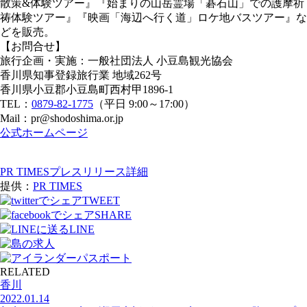
散策&体験ツアー』『始まりの山岳霊場「碁石山」での護摩祈
祷体験ツアー』『映画「海辺へ行く道」ロケ地バスツアー』な
どを販売。
【お問合せ】
旅行企画・実施：一般社団法人 小豆島観光協会
香川県知事登録旅行業 地域262号
香川県小豆郡小豆島町西村甲1896-1
TEL：
0879-82-1775
（平日 9:00～17:00）
Mail：pr@shodoshima.or.jp
公式ホームページ
PR TIMESプレスリリース詳細
提供：
PR TIMES
TWEET
SHARE
LINE
RELATED
香川
2022.01.14