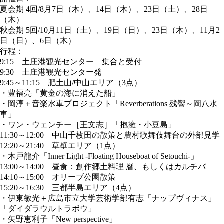
夏会期 4回/8月7日（木）、14日（木）、23日（土）、28日
（木）
秋会期 5回/10月11日（土）、19日（日）、23日（木）、11月2
日（日）、6日（木）
行程：
9:15 土庄港観光センター 集合と受付
9:30 土庄港観光センター発
9:45～11:15 肥土山/中山エリア（3点）
・豊福亮「黄金の海に消えた船」
・岡淳＋音楽水車プロジェクト「Reverberations 残響～岡八水
車」
・ワン・ウェンチー［王文志］「抱擁・小豆島」
11:30～12:00 中山千枚田の散策と農村歌舞伎舞台の外部見学
12:20～21:40 草壁エリア（1点）
・木戸龍介「Inner Light -Floating Houseboat of Setouchi-」
13:00～14:00 昼食：創作郷土料理 曆、もしくはカルチバ
14:10～15:00 オリーブ公園散策
15:20～16:30 三都半島エリア（4点）
・伊東敏光＋広島市立大学芸術学部有志「ナップヴィナス」
「ダイダラウルトラボウ」
・矢野恵利子「New perspective」