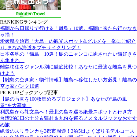
RANKING
ランキング
福岡から日帰りで行ける「離島」10選。福岡に来たら行かなき
ゃ損！
愛媛県今治市「大島」の観光スポット&グルメを一挙にご紹介
♪しまなみ海道をプチサイクリング！
日本各地の「猫島」10選！島のニャンコに癒されたい猫好きさ
ん集まれ！
離島移住をジャンル別に徹底比較！あなたに最適な離島を見つ
けよう
【離島の空き家・物件情報】離島へ移住したい方必見！離島の
空き家バンク10選
PICK UP
ピックアップ記事
【島の写真を100枚集めるプロジェクト】あなたの“島の風
景”を大募集！
利尻島から礼文島へ！最北の島を巡る絶景スポットと行き方
台湾2泊3日の十分＆猫村＆九份を巡るノスタルジックなおすす
め旅
絶景のスリランカを3都市周遊！3泊5日よくばりモデルコース