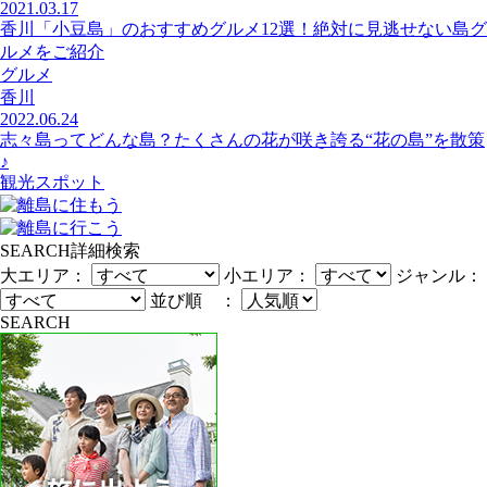
2021.03.17
香川「小豆島」のおすすめグルメ12選！絶対に見逃せない島グ
ルメをご紹介
グルメ
香川
2022.06.24
志々島ってどんな島？たくさんの花が咲き誇る“花の島”を散策
♪
観光スポット
SEARCH
詳細検索
大エリア：
小エリア：
ジャンル：
並び順 ：
SEARCH