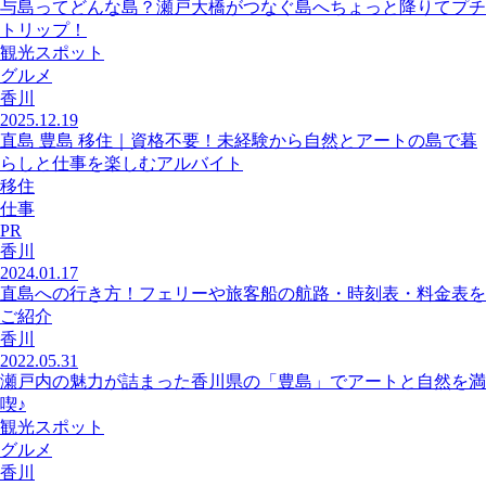
与島ってどんな島？瀬戸大橋がつなぐ島へちょっと降りてプチ
トリップ！
観光スポット
グルメ
香川
2025.12.19
直島 豊島 移住｜資格不要！未経験から自然とアートの島で暮
らしと仕事を楽しむアルバイト
移住
仕事
PR
香川
2024.01.17
直島への行き方！フェリーや旅客船の航路・時刻表・料金表を
ご紹介
香川
2022.05.31
瀬戸内の魅力が詰まった香川県の「豊島」でアートと自然を満
喫♪
観光スポット
グルメ
香川