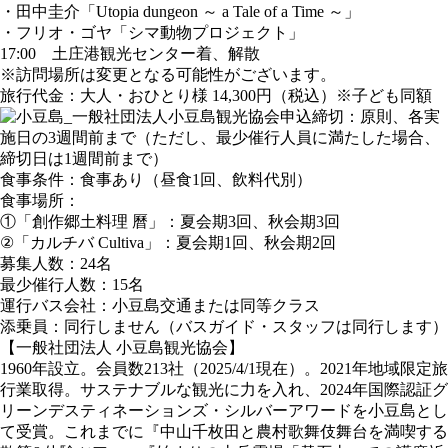
・田中圭介「Utopia dungeon ～ a Tale of a Time ～」
・フリオ・ゴヤ「シマ動物プロジェクト」
17:00 土庄港観光センター着、解散
※訪問場所は変更となる可能性がございます。
旅行代金：大人・おひとり様 14,300円（税込）※子ども同額
申込締切：原則、各実
施日の3週間前まで（ただし、最少催行人員に満たした場合、
締切日は1週間前まで）
食事条件：食事あり（昼食1回、飲料代別）
食事場所：
①「創作郷土料理 曆」：夏会期3回、秋会期3回
②「カルチバ Cultiva」：夏会期1回、秋会期2回
募集人数：24名
最少催行人数：15名
運行バス会社：小豆島交通または同等クラス
添乗員：同行しません（バスガイド・スタッフは同行します）
【一般社団法人 小豆島観光協会】
1960年設立。会員数213社（2025/4/1現在）。2021年地域限定旅
行業取得。サステナブルな観光に力を入れ、2024年国際認証グ
リーンデスティネーションズ・シルバーアワードを小豆島とし
て受賞。これまでに『中山千枚田と農村歌舞伎舞台を満喫する