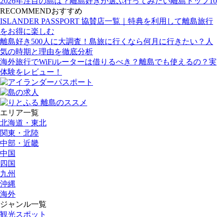
2026年注目の島は？離島好きが選ぶ行ってみたい離島トップ10
RECOMMEND
おすすめ
ISLANDER PASSPORT 協賛店一覧｜特典を利用して離島旅行
をお得に楽しむ
離島好き500人に大調査！島旅に行くなら何月に行きたい？人
気の時期と理由を徹底分析
海外旅行でWiFiルーターは借りるべき？離島でも使えるの？実
体験をレビュー！
エリア一覧
北海道・東北
関東・北陸
中部・近畿
中国
四国
九州
沖縄
海外
ジャンル一覧
観光スポット