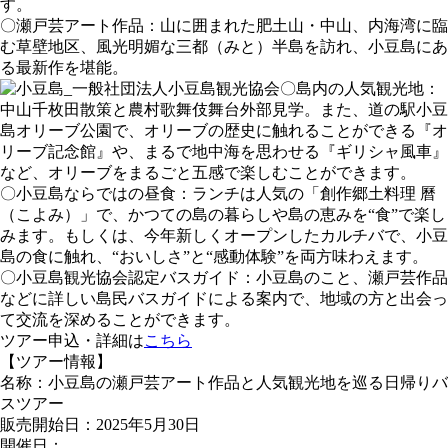
す。
〇瀬戸芸アート作品：山に囲まれた肥土山・中山、内海湾に臨
む草壁地区、風光明媚な三都（みと）半島を訪れ、小豆島にあ
る最新作を堪能。
〇島内の人気観光地：
中山千枚田散策と農村歌舞伎舞台外部見学。また、道の駅小豆
島オリーブ公園で、オリーブの歴史に触れることができる『オ
リーブ記念館』や、まるで地中海を思わせる『ギリシャ風車』
など、オリーブをまるごと五感で楽しむことができます。
〇小豆島ならではの昼食：ランチは人気の「創作郷土料理 曆
（こよみ）」で、かつての島の暮らしや島の恵みを“食”で楽し
みます。もしくは、今年新しくオープンしたカルチバで、小豆
島の食に触れ、“おいしさ”と“感動体験”を両方味わえます。
〇小豆島観光協会認定バスガイド：小豆島のこと、瀬戸芸作品
などに詳しい島民バスガイドによる案内で、地域の方と出会っ
て交流を深めることができます。
ツアー申込・詳細は
こちら
【ツアー情報】
名称：小豆島の瀬戸芸アート作品と人気観光地を巡る日帰りバ
スツアー
販売開始日：2025年5月30日
開催日：