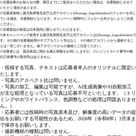
※当選結果のお知らせの際、期日までにご返信をいただけない場合は、当選無効とさせて
いただく場合があります。
※当選発表時に鹿児島県熊毛支庁公式アカウント@kumage_kagoshimakenのフォローを外し
ている場合、当選無効となります。キャンペーン期間中にフォローを外さないようご注意
ください。
※当選賞品の発送は日本国内に限らせていただきます。
※本キャンペーンで使用する鹿児島県熊毛支庁公式アカウントは@kumage_kagoshimakenで
す。その他の当選連絡用やサブアカウント等はなく、その他のアカウントから連絡するこ
とは一切ございません。偽アカウントからの連絡にご注意ください。
※当選者には、賞品発送に関わる個人情報をお伺いしますが、クレジットカード番号や銀
行口座番号の取得等はありません。
・投稿する写真、テキストは応募者本人のオリジナルに限定い
たします。
・写真のアスペクト比は問いません。
・写真の加工、編集は可能ですが、AI生成画像やAI自動加工
が主な処理となっている写真は応募不可といたします。（トリ
ミングやホワイトバランス、色調整などの処理は問題ありませ
ん。）
・応募者には投稿時の写真原本及び、解像度の高いデータの提
出をお願いする可能性があるため、2026年（令和8年）3月末ま
で保存をお願いします。
・撮影機材の種類は問いません。