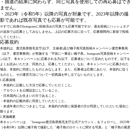
・抽選の結果に関わらず、同じ写真を使用しての再応募はでき
ません。
・2023年（令和5年）以降の写真が対象です。2023年以降の撮
影であれば既存写真でも応募が可能です。
※すでに自身のInstagramに投稿済みの写真でも応募可能ですが、過去投稿にハッシュタグ
の追加では応募としてみなしません。上記の応募方法に沿って、応募期間内に新規で投稿
してください。
応募規約
本規約は、鹿児島県熊毛支庁(以下、主催者)及び種子島写真投稿キャンペーン運営事務局
（以下、運営事務局）が実施する「宇宙に一番近い種子島」Instagram写真投稿キャンペー
ン(以下、本キャンペーン)に応募される方(以下、応募者)について定めたものです。以下を
よくお読みいただき、同意の上、応募してください。なお、本キャンペーンに応募された
場合、本規約に同意したものとみなします。また、応募者は応募にあたり、本規約に従う
ものとし、その運営方法について一切異議を申し立てないものとします。
1.応募資格
・本規約に記載した方法で応募していただくこと。
・アカウントを公開設定にしていること。
・日本国内にお住まいの方であること。
・本規約の記載内容に同意していただくこと。
・未成年者の方につきましては、本規約の内容に保護者の方が同意していただいた場合に
限ります。
2.実施概要
本キャンペーンは、「Instagram鹿児島県熊毛支庁公式アカウント」をフォローし、2023年
（令和5年）以降に種子島で撮影した「種子島のロケットに関する写真」と「種子島の風景