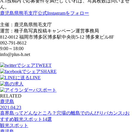
A.1投稿内で応募要件を満たしていれば、写真枚数は問いませ
ん。
鹿児島県熊毛支庁公式Instagramをフォロー
主催：鹿児島県熊毛支庁
運営：種子島写真投稿キャンペーン運営事務局
812-0012 福岡市博多区博多駅中央街5-12 博多東ビル8F
092-791-8612
9:00～18:00
info@plus-h.net
TWEET
SHARE
LINE
RELATED
鹿児島
2021.04.23
喜界島ってどんなところ？穴場の離島でのんびりバカンス♪お
すすめ観光スポット14選
観光スポット
鹿児島