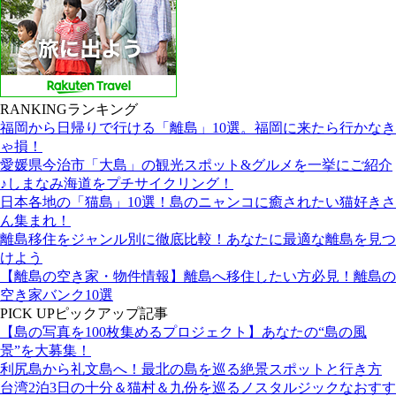
RANKING
ランキング
福岡から日帰りで行ける「離島」10選。福岡に来たら行かなき
ゃ損！
愛媛県今治市「大島」の観光スポット&グルメを一挙にご紹介
♪しまなみ海道をプチサイクリング！
日本各地の「猫島」10選！島のニャンコに癒されたい猫好きさ
ん集まれ！
離島移住をジャンル別に徹底比較！あなたに最適な離島を見つ
けよう
【離島の空き家・物件情報】離島へ移住したい方必見！離島の
空き家バンク10選
PICK UP
ピックアップ記事
【島の写真を100枚集めるプロジェクト】あなたの“島の風
景”を大募集！
利尻島から礼文島へ！最北の島を巡る絶景スポットと行き方
台湾2泊3日の十分＆猫村＆九份を巡るノスタルジックなおすす