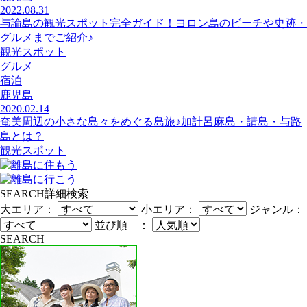
2022.08.31
与論島の観光スポット完全ガイド！ヨロン島のビーチや史跡・
グルメまでご紹介♪
観光スポット
グルメ
宿泊
鹿児島
2020.02.14
奄美周辺の小さな島々をめぐる島旅♪加計呂麻島・請島・与路
島とは？
観光スポット
SEARCH
詳細検索
大エリア：
小エリア：
ジャンル：
並び順 ：
SEARCH