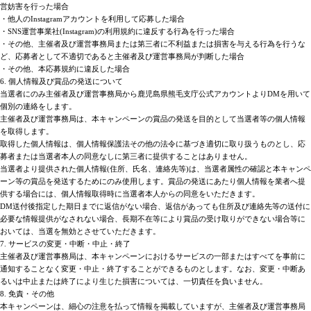
営妨害を行った場合
・他人のInstagramアカウントを利用して応募した場合
・SNS運営事業社(Instagram)の利用規約に違反する行為を行った場合
・その他、主催者及び運営事務局または第三者に不利益または損害を与える行為を行うな
ど、応募者として不適切であると主催者及び運営事務局が判断した場合
・その他、本応募規約に違反した場合
6. 個人情報及び賞品の発送について
当選者にのみ主催者及び運営事務局から鹿児島県熊毛支庁公式アカウントよりDMを用いて
個別の連絡をします。
主催者及び運営事務局は、本キャンペーンの賞品の発送を目的として当選者等の個人情報
を取得します。
取得した個人情報は、個人情報保護法その他の法令に基づき適切に取り扱うものとし、応
募者または当選者本人の同意なしに第三者に提供することはありません。
当選者より提供された個人情報(住所、氏名、連絡先等)は、当選者属性の確認と本キャンペ
ーン等の賞品を発送するためにのみ使用します。賞品の発送にあたり個人情報を業者へ提
供する場合には、個人情報取得時に当選者本人からの同意をいただきます。
DM送付後指定した期日までに返信がない場合、返信があっても住所及び連絡先等の送付に
必要な情報提供がなされない場合、長期不在等により賞品の受け取りができない場合等に
おいては、当選を無効とさせていただきます。
7. サービスの変更・中断・中止・終了
主催者及び運営事務局は、本キャンペーンにおけるサービスの一部またはすべてを事前に
通知することなく変更・中止・終了することができるものとします。なお、変更・中断あ
るいは中止または終了により生じた損害については、一切責任を負いません。
8. 免責・その他
本キャンペーンは、細心の注意を払って情報を掲載していますが、主催者及び運営事務局