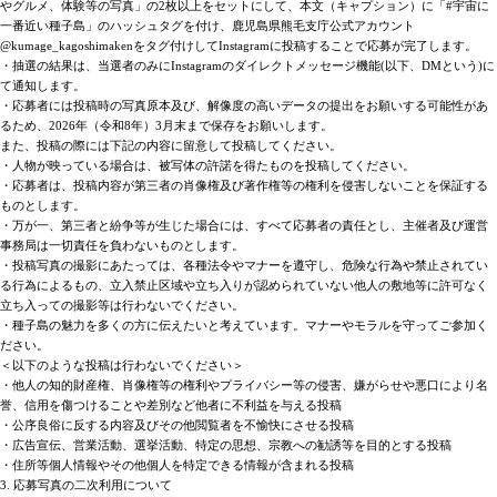
やグルメ、体験等の写真」の2枚以上をセットにして、本文（キャプション）に「#宇宙に
一番近い種子島」のハッシュタグを付け、鹿児島県熊毛支庁公式アカウント
@kumage_kagoshimakenをタグ付けしてInstagramに投稿することで応募が完了します。
・抽選の結果は、当選者のみにInstagramのダイレクトメッセージ機能(以下、DMという)に
て通知します。
・応募者には投稿時の写真原本及び、解像度の高いデータの提出をお願いする可能性があ
るため、2026年（令和8年）3月末まで保存をお願いします。
また、投稿の際には下記の内容に留意して投稿してください。
・人物が映っている場合は、被写体の許諾を得たものを投稿してください。
・応募者は、投稿内容が第三者の肖像権及び著作権等の権利を侵害しないことを保証する
ものとします。
・万が一、第三者と紛争等が生じた場合には、すべて応募者の責任とし、主催者及び運営
事務局は一切責任を負わないものとします。
・投稿写真の撮影にあたっては、各種法令やマナーを遵守し、危険な行為や禁止されてい
る行為によるもの、立入禁止区域や立ち入りが認められていない他人の敷地等に許可なく
立ち入っての撮影等は行わないでください。
・種子島の魅力を多くの方に伝えたいと考えています。マナーやモラルを守ってご参加く
ださい。
＜以下のような投稿は行わないでください＞
・他人の知的財産権、肖像権等の権利やプライバシー等の侵害、嫌がらせや悪口により名
誉、信用を傷つけることや差別など他者に不利益を与える投稿
・公序良俗に反する内容及びその他閲覧者を不愉快にさせる投稿
・広告宣伝、営業活動、選挙活動、特定の思想、宗教への勧誘等を目的とする投稿
・住所等個人情報やその他個人を特定できる情報が含まれる投稿
3. 応募写真の二次利用について