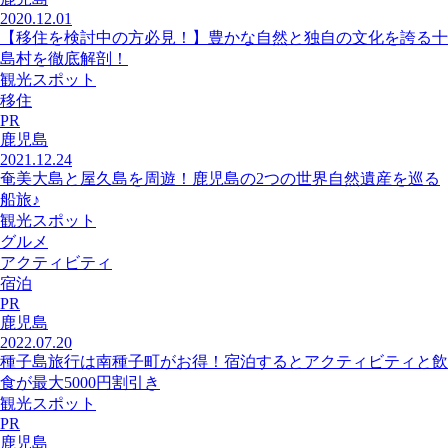
2020.12.01
【移住を検討中の方必見！】豊かな自然と独自の文化を誇る十
島村を徹底解剖！
観光スポット
移住
PR
鹿児島
2021.12.24
奄美大島と屋久島を周遊！鹿児島の2つの世界自然遺産を巡る
船旅♪
観光スポット
グルメ
アクティビティ
宿泊
PR
鹿児島
2022.07.20
種子島旅行は南種子町がお得！宿泊するとアクティビティと飲
食が最大5000円割引き
観光スポット
PR
鹿児島