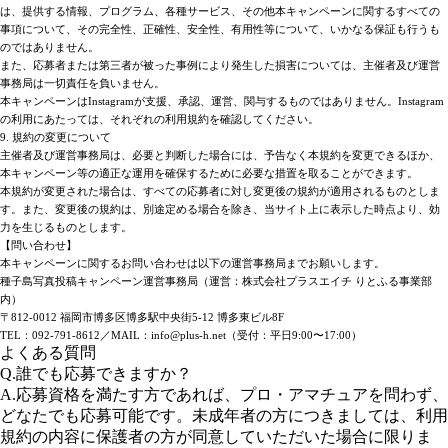
は、提供する情報、プログラム、各種サービス、その他本キャンペーンに関するすべての
事項について、その完全性、正確性、安全性、有用性等について、いかなる保証も行うも
のではありません。
また、応募者または第三者が被った事例により発生した損害については、主催者及び運営
事務局は一切責任を負いません。
本キャンペーンはInstagramが支援、承認、運営、関与するものではありません。Instagram
の利用にあたっては、それぞれの利用規約を確認してください。
9. 規約の変更について
主催者及び運営事務局は、必要と判断した場合には、予告なく本規約を変更できるほか、
本キャンペーン等の適正な運用を確保するために必要な措置を取ることができます。
本規約が変更された場合は、すべての応募者に対し変更後の規約が適用されるものとしま
す。また、変更後の規約は、別途定める場合を除き、当サイト上に表示した時点より、効
力を生じるものとします。
【問い合わせ】
本キャンペーンに関するお問い合わせは以下の運営事務局までお願いします。
種子島写真投稿キャンペーン運営事務局（運営：株式会社プラスエイチ りとふる事業部
内）
〒812-0012 福岡市博多区博多駅中央街5-12 博多東ビル8F
TEL：092-791-8612／MAIL：info@plus-h.net（受付：平日9:00〜17:00）
よくある質問
Q.誰でも応募できますか？
A.応募資格を満たす方であれば、プロ・アマチュアを問わず、
どなたでも応募可能です。未成年者の方につきましては、利用
規約の内容に保護者の方が同意していただいた場合に限りま