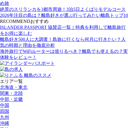
め旅
絶景のスリランカを3都市周遊！3泊5日よくばりモデルコース
2026年注目の島は？離島好きが選ぶ行ってみたい離島トップ10
RECOMMEND
おすすめ
ISLANDER PASSPORT 協賛店一覧｜特典を利用して離島旅行
をお得に楽しむ
離島好き500人に大調査！島旅に行くなら何月に行きたい？人
気の時期と理由を徹底分析
海外旅行でWiFiルーターは借りるべき？離島でも使えるの？実
体験をレビュー！
エリア一覧
北海道・東北
関東・北陸
中部・近畿
中国
四国
九州
沖縄