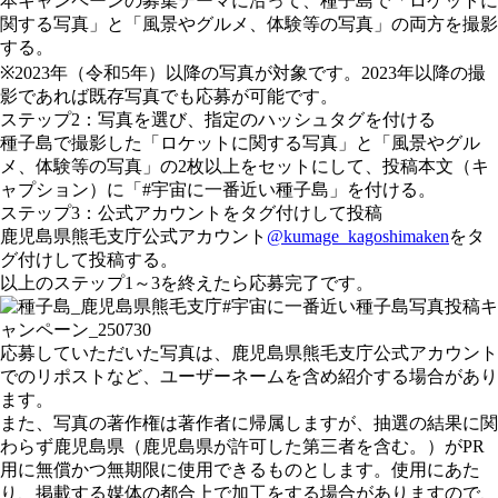
本キャンペーンの募集テーマに沿って、種子島で「ロケットに
関する写真」と「風景やグルメ、体験等の写真」の両方を撮影
する。
※2023年（令和5年）以降の写真が対象です。2023年以降の撮
影であれば既存写真でも応募が可能です。
ステップ2：写真を選び、指定のハッシュタグを付ける
種子島で撮影した「ロケットに関する写真」と「風景やグル
メ、体験等の写真」の2枚以上をセットにして、投稿本文（キ
ャプション）に「#宇宙に一番近い種子島」を付ける。
ステップ3：公式アカウントをタグ付けして投稿
鹿児島県熊毛支庁公式アカウント
@kumage_kagoshimaken
をタ
グ付けして投稿する。
以上のステップ1～3を終えたら応募完了です。
応募していただいた写真は、鹿児島県熊毛支庁公式アカウント
でのリポストなど、ユーザーネームを含め紹介する場合があり
ます。
また、写真の著作権は著作者に帰属しますが、抽選の結果に関
わらず鹿児島県（鹿児島県が許可した第三者を含む。）がPR
用に無償かつ無期限に使用できるものとします。使用にあた
り、掲載する媒体の都合上で加工をする場合がありますので、