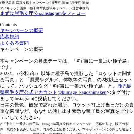
#鹿児島県 写真投稿キャンペーン #鹿児島 観光 #種子島 観光
アイキャッチ画像：種子島写真投稿キャンペーン運営事務局
まずは熊毛支庁公式Instagramをフォロー
Contents
キャンペーンの概要
応募規約
よくある質問
キャンペーンの概要
本キャンペーンの募集テーマは、「#宇宙に一番近い種子島」
です。
2023年（令和5年）以降に種子島で撮影した「ロケットに関す
る写真」と 「風景やグルメ、体験等の写真」の2枚以上セット
にして、ハッシュタグ「#宇宙に一番近い種子島」と、
鹿児島
県熊毛支庁公式アカウント@kumage_kagoshimaken
のタグ付け
をしてInstagramに投稿してください。
日常の景色、観光で訪れた場所、ロケット打上げ当日だけの貴
重な瞬間など、あなたの映し出す素敵な種子島の写真をぜひシ
ェアしてください。
※「宇宙に一番近い種子島」Instagram写真投稿キャンペーンにご応募の方は、以下の条
件・規約をお読みいただき、同意の上ご応募ください。本キャンペーンに応募した場合に