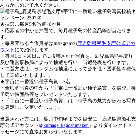
あらかじめご了承ください。
★抽選…毎月5名当選×6か月
・応募者の中から抽選で、毎月種子島の特産品等が当たりま
す。
・毎月変わる当選賞品はInstagramの
鹿児島県熊毛支庁公式アカ
ウント
にて紹介します。
・毎月1日～末日までに投稿された写真を、鹿児島県熊毛支庁
及び運営事務局によって抽選を行い、当選発表を行います。
・抽選方法は、ランダムな抽選によって公平性・透明性を確保
して実施いたします。。
★宇宙に一番近い種子島賞…3名
・全応募写真の中から「宇宙に一番近い種子島賞」を選び、種
子島の特産品等をプレゼントいたします。
・「宇宙に一番近い種子島賞」は、種子島の魅力が伝わる写真
を選定し、決定いたします。
当選された方には、翌月中旬頃までを目安に「鹿児島県熊毛支
庁公式アカウント
@kumage_kagoshimaken
」よりダイレクトメ
ッセージにて直接お知らせいたします。