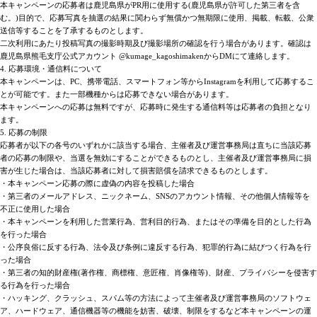
本キャンペーンの応募者は鹿児島県がPR用に使用する(鹿児島県が許可した第三者を含
む。)目的で、応募写真を抽選の結果に関わらず無償かつ無期限に使用、掲載、転載、公衆
送信等することを了承するものとします。
二次利用にあたり投稿写真の撮影時期及び撮影場所の確認を行う場合があります。確認は
鹿児島県熊毛支庁公式アカウント @kumage_kagoshimakenからDMにて連絡します。
4. 応募環境・通信料について
本キャンペーンは、PC、携帯電話、スマートフォン等からInstagramを利用して応募するこ
とが可能です。また一部機種からは応募できない場合があります。
本キャンペーンへの応募は無料ですが、応募時に発生する通信料等は応募者の負担となり
ます。
5. 応募の制限
応募者が以下の各号のいずれかに該当する場合、主催者及び運営事務局は直ちに当該応募
者の応募の制限や、当選を無効にすることができるものとし、主催者及び運営事務局に損
害が生じた場合は、当該応募者に対して損害賠償を請求できるものとします。
・本キャンペーン応募の際に虚偽の内容を投稿した場合
・第三者のメールアドレス、ニックネーム、SNSのアカウント情報、その他個人情報等を
不正に使用した場合
・本キャンペーンを利用した営業行為、営利目的行為、またはその準備を目的とした行為
を行った場合
・公序良俗に反する行為、法令及び条例に違反する行為、犯罪的行為に結びつく行為を行
った場合
・第三者の知的財産権(著作権、商標権、意匠権、肖像権等)、財産、プライバシーを侵害す
る行為を行った場合
・ハッキング、クラッシュ、スパム等の方法によって主催者及び運営事務局のソフトウェ
ア、ハードウェア、通信機器等の機能を妨害、破壊、制限をするなど本キャンペーンの運