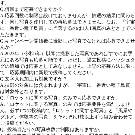
す。
Q.何回まで応募できますか？
A.応募回数に制限は設けておりませんが、抽選の結果に関わら
ず、同じ写真を使用しての再応募はできません。なお、「宇宙
に一番近い種子島賞」に当選するのは1人1写真のみとさせてい
ただきます。
Q.キャンペーン開始後に撮影した写真でなければ応募できませ
んか？
A.2023年（令和5年）以降に撮影した写真であればすでにお手
元にある写真も応募可能です。ただし、過去投稿にハッシュタ
グの追加では応募としてみなしません。上記の応募方法に沿っ
て、応募期間内に新規で投稿してください。
Q.文字入れ加工も対象ですか？
A.抽選の対象には含まれますが、「宇宙に一番近い種子島賞」
は対象外となります。
Q.「ロケットに関する写真」のみでも応募できますか。
A.「ロケットに関する写真」のみでは応募要件を満たしませ
ん。必ず1つの投稿内で「ロケットに関する写真」と「風景や
グルメ、体験等の写真」をそれぞれ1枚以上ずつ組み合わせて
ご投稿ください。
Q.1投稿当たりの写真枚数に制限はありますか。