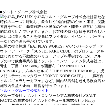
■ソルト・グループ株式会社
ソルト・グループ株式会社は新たな
時代のニーズに呼応し、飲食店や宿泊施設の企画・運営、受託
運営を中心に、商業施設や不動産の企画・開発・運営にも積極
的に取り組んでいます。また、お客様の特別な日を素晴らしい
思い出に変えることを使命にブライダル、イベント、パーティ
ーなどの企画も手がけています。
広尾の複合施設「EAT PLAY WORKS」やメンバーシップ・ア
ウトドア・パーク「SUNSET PARK CLUB」のプロデュースを
はじめとする不動産のバリューアップを手掛けるほか、グルー
プの中で飲食事業を担うソルト・コンソーシアム株式会社は、
⻘⼭⼀丁⽬「The Burn」や⻄⿇布「The INNOCENT
CARVERY」、六本⽊ヒルズ「THE SUN & THE MOON」、⻁
ノ⾨ステーションタワー「TOKYO NODE CAFE」、「⿇布台
ヒルズギャラリーカフェ」など、国内55店舗を超える飲⾷店や
施設内⾷堂の企画・運営を⾏っています。
ソルト・グループ公式サイト
グループ会社：ソルト・コンソーシアム株式会社／SALT
FACTORY株式会社／ソルトクチュール株式会社／Happy