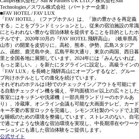
Camper株式会社／Salt & Partners UK LTD.／株式会社Salt
Technologies／スワル株式会社（パートナー企業）
■FAV HOTEL / FAV LUX
「FAV HOTEL」（ファブホテル）は、「旅の豊かさを再定義
する」ことをブランドミッションとし、従来の宿泊施設の常識
にとらわれない豊かな宿泊体験を提供することを目的としたホ
テルです。2020年10月の『FAV HOTEL 飛騨高山』（岐阜県高
山市）の開業を皮切りに、高松、熊本、伊勢、広島スタジア
ム、函館、鹿児島中央、広島平和大通り、東京の両国、西日暮
里と全国各地に展開しています。2024年には「みんないれば、
もっと楽しい。」を新たにタグラインに設定し、高級ラインの
「FAV LUX」を長崎と飛騨高山にオープンするなど、グルー
プ向けホテルとしての進化を続けています。
それぞれのホテルは1秒でのチェックイン／アウトを可能にす
る自動チェックイン機を備え、平均面積35㎡以上の広々とした
客室にはキッチンや洗濯機（一部共用ランドリーのホテルあ
り）、冷蔵庫、オンライン会議も可能な大画面テレビ、カード
キー不要の客室ロックを完備し、シモンズ社製のベッドで上質
な睡眠のための環境を整備しています。ストレスのない、自宅
で過ごすような快適な宿泊環境を実現し、中長期滞在やワーケ
ーションにも適した宿泊体験をご提供します。
公式サイト