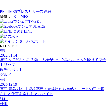
PR TIMESプレスリリース詳細
提供：
PR TIMES
TWEET
SHARE
LINE
RELATED
香川
2022.01.14
与島ってどんな島？瀬戸大橋がつなぐ島へちょっと降りてプチ
トリップ！
観光スポット
グルメ
香川
2025.12.19
直島 豊島 移住｜資格不要！未経験から自然とアートの島で暮
らしと仕事を楽しむアルバイト
移住
仕事