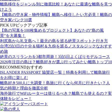
離島移住をジャンル別に徹底比較！あなたに最適な離島を見つ
けよう
【離島の空き家・物件情報】離島へ移住したい方必見！離島の
空き家バンク10選
PICK UP
ピックアップ記事
【島の写真を100枚集めるプロジェクト】あなたの“島の風
景”を大募集！
利尻島から礼文島へ！最北の島を巡る絶景スポットと行き方
台湾2泊3日の十分＆猫村＆九份を巡るノスタルジックなおすす
め旅
絶景のスリランカを3都市周遊！3泊5日よくばりモデルコース
2026年注目の島は？離島好きが選ぶ行ってみたい離島トップ10
RECOMMEND
おすすめ
ISLANDER PASSPORT 協賛店一覧｜特典を利用して離島旅行
をお得に楽しむ
離島好き500人に大調査！島旅に行くなら何月に行きたい？人
気の時期と理由を徹底分析
海外旅行でWiFiルーターは借りるべき？離島でも使えるの？実
体験をレビュー！