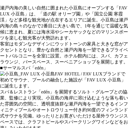
瀬戸内海の美しい自然に囲まれた小豆島にオープンする「FAV
LUX 小豆島」は、「道の駅 オリーブ園」や「国立公園 寒霞
渓」など多様な観光地が点在するエリアに誕生。小豆島は瀬戸
内海の島々のなかで2番目に大きい島で、1年を通じて温暖な気
候に恵まれ、夏には海水浴やシーカヤックなどのマリンスポー
ツを楽しむ観光客が大勢訪れます。
客室はモダンなデザインにウッドトーンの家具と大きな窓がア
クセントとなり、豊かな自然と瀬戸内海を一望できるプライベ
ートバルコニーを全室に設置。ホテル館内には、スパ、カフェ
ラウンジ、バースペース、スーベニアショップを展開します。
■サーマルスパ「edén」
FAV HOTEL / FAV LUXブランドで
初めてサウナ、プールの融合した施設が「FAV LUX 小豆島」
に誕生します。
スパ＆レストラン「edén」を展開するソルト・グループとの協
業、監修により実現。小豆島の海岸に溶け込むような落ち着い
た雰囲気の空間に、透明度抜群な瀬戸内海を一望できるインフ
ィニティプールやオートロウリュー付き約90度のフィンランド
式サウナを完備。ゆったりとお寛ぎいただける屋外ラウンジス
ペースでは、クラフトビールやスパークリングワインなどをお
楽しみいただけます。