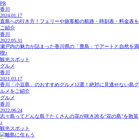
PR
香川
2024.01.17
直島への行き方！フェリーや旅客船の航路・時刻表・料金表を
ご紹介
香川
2022.05.31
瀬戸内の魅力が詰まった香川県の「豊島」でアートと自然を満
喫♪
観光スポット
グルメ
香川
2021.03.17
香川「小豆島」のおすすめグルメ12選！絶対に見逃せない島グ
ルメをご紹介
グルメ
香川
2022.06.24
志々島ってどんな島？たくさんの花が咲き誇る“花の島”を散策
♪
観光スポット