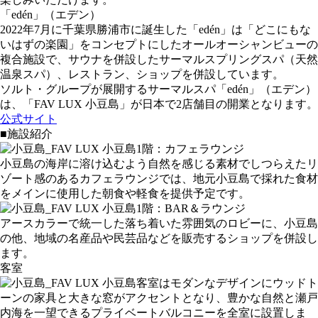
「edén」（エデン）
2022年7月に千葉県勝浦市に誕生した「edén」は「どこにもな
いはずの楽園」をコンセプトにしたオールオーシャンビューの
複合施設で、サウナを併設したサーマルスプリングスパ（天然
温泉スパ）、レストラン、ショップを併設しています。
ソルト・グループが展開するサーマルスパ「edén」（エデン）
は、「FAV LUX 小豆島」が日本で2店舗目の開業となります。
公式サイト
■施設紹介
1階：カフェラウンジ
小豆島の海岸に溶け込むよう自然を感じる素材でしつらえたリ
ゾート感のあるカフェラウンジでは、地元小豆島で採れた食材
をメインに使用した朝食や軽食を提供予定です。
1階：BAR＆ラウンジ
アースカラーで統一した落ち着いた雰囲気のロビーに、小豆島
の他、地域の名産品や民芸品などを販売するショップを併設し
ます。
客室
客室はモダンなデザインにウッドト
ーンの家具と大きな窓がアクセントとなり、豊かな自然と瀬戸
内海を一望できるプライベートバルコニーを全室に設置しま