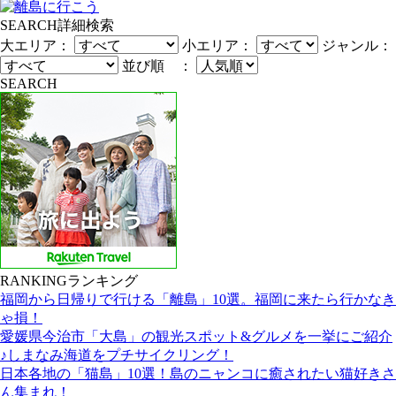
SEARCH
詳細検索
大エリア：
小エリア：
ジャンル：
並び順 ：
SEARCH
RANKING
ランキング
福岡から日帰りで行ける「離島」10選。福岡に来たら行かなき
ゃ損！
愛媛県今治市「大島」の観光スポット&グルメを一挙にご紹介
♪しまなみ海道をプチサイクリング！
日本各地の「猫島」10選！島のニャンコに癒されたい猫好きさ
ん集まれ！