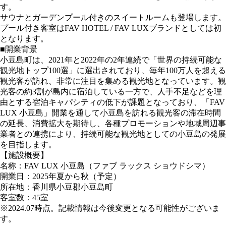
す。
サウナとガーデンプール付きのスイートルームも登場します。
プール付き客室はFAV HOTEL / FAV LUXブランドとしては初
となります。
■開業背景
小豆島町は、2021年と2022年の2年連続で「世界の持続可能な
観光地トップ100選」に選出されており、毎年100万人を超える
観光客が訪れ、非常に注目を集める観光地となっています。観
光客の約3割が島内に宿泊している一方で、人手不足などを理
由とする宿泊キャパシティの低下が課題となっており、「FAV
LUX 小豆島」開業を通して小豆島を訪れる観光客の滞在時間
の延長、消費拡大を期待し、各種プロモーションや地域周辺事
業者との連携により、持続可能な観光地としての小豆島の発展
を目指します。
【施設概要】
名称：FAV LUX 小豆島（ファブ ラックス ショウドシマ）
開業日：2025年夏から秋（予定）
所在地：香川県小豆郡小豆島町
客室数：45室
※2024.07時点。記載情報は今後変更となる可能性がございま
す。