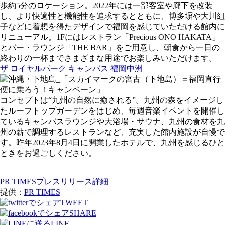
歩約5分のロケーション。2022年には一部客室や廊下を改装
し、より快適性と機能性を追求するとともに、博多塀や⼤川組
⼦などに着想を得たデザインで福岡を感じていただける館内に
リニューアル。1Fにはレストラン「Precious ONO HAKATA」
とバー・ラウンジ「THE BAR」をご用意し、朝食から一日の
終わりの一杯までさまざまな用途でお楽しみいただけます。
ザ ロイヤルパーク キャンバス 福岡中洲
コンセプトは“九州の自然に癒される”。九州の森をイメージし
たルーフトップガーデンをはじめ、毎週音楽イベントを開催し
ているキャンバスラウンジや大浴場・サウナ、九州の食材を九
州の薪で調理するレストランなど、充実した館内施設が自慢で
す。昨年2023年8月4日に開業したホテルで、九州を感じるひと
ときをお過ごしください。
PR TIMESプレスリリース詳細
提供：
PR TIMES
TWEET
SHARE
LINE