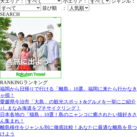
大エリア：
小エリア：
ジャンル：
並び順 ：
SEARCH
RANKING
ランキング
福岡から日帰りで行ける「離島」10選。福岡に来たら行かなき
ゃ損！
愛媛県今治市「大島」の観光スポット&グルメを一挙にご紹介
♪しまなみ海道をプチサイクリング！
日本各地の「猫島」10選！島のニャンコに癒されたい猫好きさ
ん集まれ！
離島移住をジャンル別に徹底比較！あなたに最適な離島を見つ
けよう