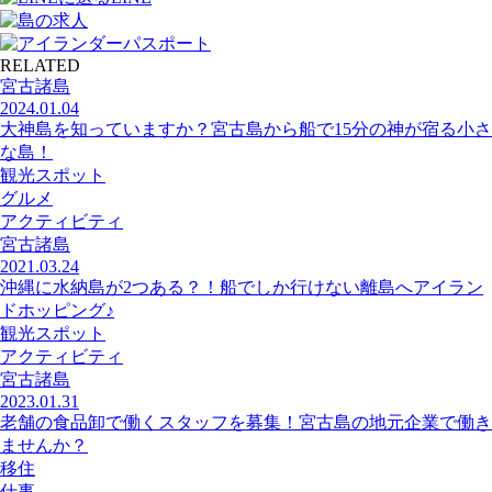
RELATED
宮古諸島
2024.01.04
大神島を知っていますか？宮古島から船で15分の神が宿る小さ
な島！
観光スポット
グルメ
アクティビティ
宮古諸島
2021.03.24
沖縄に水納島が2つある？！船でしか行けない離島へアイラン
ドホッピング♪
観光スポット
アクティビティ
宮古諸島
2023.01.31
老舗の食品卸で働くスタッフを募集！宮古島の地元企業で働き
ませんか？
移住
仕事