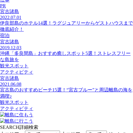
PR
宮古諸島
2022.07.01
伊良部島のホテル14選！ラグジュアリーからゲストハウスまで
徹底紹介！
宿泊
宮古諸島
2019.12.03
沖縄「多良間島」おすすめ癒しスポット5選！ストレスフリー
な島旅を
観光スポット
アクティビティ
宮古諸島
2021.06.08
宮古島のおすすめビーチ15選！“宮古ブルー”と周辺離島の海を
満喫♪
観光スポット
アクティビティ
SEARCH
詳細検索