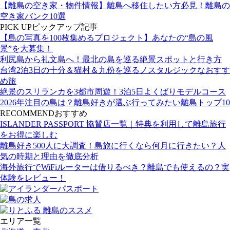
【離島の空き家・物件情報】離島へ移住したい方必見！離島の
空き家バンク10選
PICK UP
ピックアップ記事
【島の写真を100枚集めるプロジェクト】あなたの“島の風
景”を大募集！
利尻島から礼文島へ！最北の島を巡る絶景スポットと行き方
台湾2泊3日の十分＆猫村＆九份を巡るノスタルジックなおすす
め旅
絶景のスリランカを3都市周遊！3泊5日よくばりモデルコース
2026年注目の島は？離島好きが選ぶ行ってみたい離島トップ10
RECOMMEND
おすすめ
ISLANDER PASSPORT 協賛店一覧｜特典を利用して離島旅行
をお得に楽しむ
離島好き500人に大調査！島旅に行くなら何月に行きたい？人
気の時期と理由を徹底分析
海外旅行でWiFiルーターは借りるべき？離島でも使えるの？実
体験をレビュー！
エリア一覧