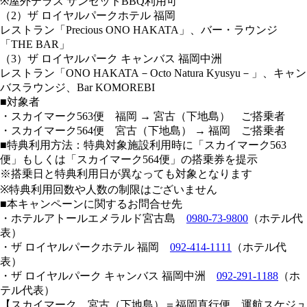
※屋外テラス サンセットBBQ利用可
（2）ザ ロイヤルパークホテル 福岡
レストラン「Precious ONO HAKATA」、バー・ラウンジ
「THE BAR」
（3）ザ ロイヤルパーク キャンバス 福岡中洲
レストラン「ONO HAKATA－Octo Natura Kyusyu－」、キャン
バスラウンジ、Bar KOMOREBI
■対象者
・スカイマーク563便 福岡 → 宮古（下地島） ご搭乗者
・スカイマーク564便 宮古（下地島） → 福岡 ご搭乗者
■特典利用方法：特典対象施設利用時に「スカイマーク563
便」もしくは「スカイマーク564便」の搭乗券を提示
※搭乗日と特典利用日が異なっても対象となります
※特典利用回数や人数の制限はございません
■本キャンペーンに関するお問合せ先
・ホテルアトールエメラルド宮古島
0980-73-9800
（ホテル代
表）
・ザ ロイヤルパークホテル 福岡
092-414-1111
（ホテル代
表）
・ザ ロイヤルパーク キャンバス 福岡中洲
092-291-1188
（ホ
テル代表）
【スカイマーク 宮古（下地島）＝福岡直行便 運航スケジュ