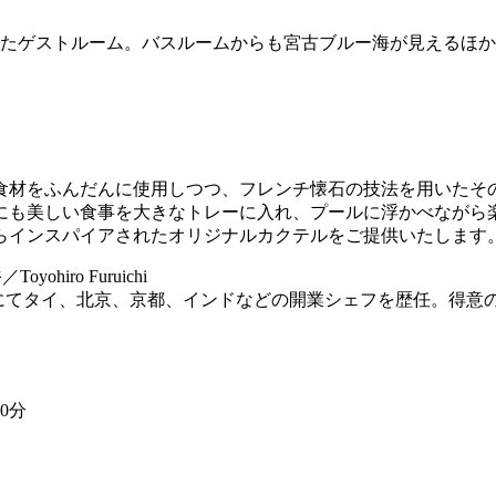
いたゲストルーム。バスルームからも宮古ブルー海が見えるほ
食材をふんだんに使用しつつ、フレンチ懐石の技法を用いたそ
にも美しい食事を大きなトレーに入れ、プールに浮かべながら
らインスパイアされたオリジナルカクテルをご提供いたします
yohiro Furuichi​​
TS」にてタイ、北京、京都、インドなどの開業シェフを歴任。得
0分