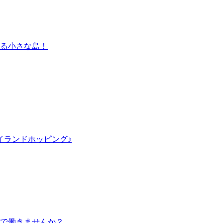
宿る小さな島！
イランドホッピング♪
で働きませんか？