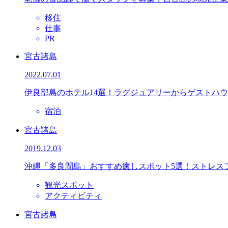
移住
仕事
PR
宮古諸島
2022.07.01
伊良部島のホテル14選！ラグジュアリーからゲストハ
宿泊
宮古諸島
2019.12.03
沖縄「多良間島」おすすめ癒しスポット5選！ストレス
観光スポット
アクティビティ
宮古諸島