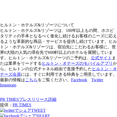
ヒルトン・ホテルズ&リゾーツについて
ヒルトン・ホテルズ&リゾーツは、100年以上もの間、ホスピ
タリティの手本となるべく進化し続けるお客様のニーズに応え
るような革新的な商品・サービスを提供し続けています。ヒル
トン・ホテルズ&リゾーツは、宿泊先にこだわるお客様に、世
界6大陸の人気の滞在先で600軒以上のホテルを展開していま
す。ヒルトン・ホテルズ&リゾーツのご予約は、
公式サイト
ま
たは業界をリードする
ヒルトン・オナーズのモバイルアプリ
か
ら。ヒルトンの公式チャネル経由で直接予約した
ヒルトン・オ
ナーズ会員
には、すぐに利用できる特典をご用意しています。
最新の情報は
こちら
をご覧ください。
Facebook
Twitter
Instagram
PR TIMESプレスリリース詳細
提供：
PR TIMES
TWEET
SHARE