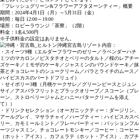
「フレッシュグリーン&フラワーアフタヌーンティー」概要
期間：2024年4月1日（月）～5月31日（金）
時間：毎日 12:00～19:00
場所：ロビーラウンジ「茶寮」（2階）
料金：1名4,500円
※子供料金の設定はありません。
内容：
・スイーツ9種（エルダーフラワーのゼリー／ラベンダーハチ
ミツのマカロン／ピスタチオとベリーのタルト／桜のレアチー
ズケーキ／ミモザのケーキ／ジャスミンのパウンドケーキ／抹
茶とチョコレートのシュークリーム／バラとライチのムース／
ハイビスカスのパートドフリュイ）
・せイボリー3種（月桃ケークサレ／グリーンピースとジュン
サイ／アスパラフリットとブラックオリーブ／スコーン（プレ
ーン、ストロベリージャムとハニーバタークリームを添え
て））
・ドリンクセレクション（オーガニックティー：ダージリン、
アールグレイ、マサラチャイ／ハーブティー：ハイビスカスベ
リー、カモミールミント／フレーバーティー：パッションフル
ーツジャスミン、チョコレートモンキー／コーヒー：コーヒー
（ホット・アイス）、カフェラテ（ホット・アイス）、カプチ