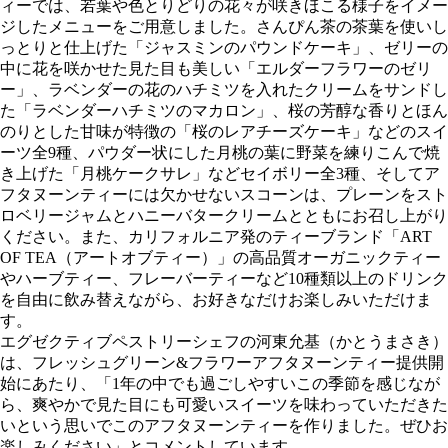
ィーでは、若葉や色とりどりの花々が咲きほこる様子をイメー
ジしたメニューをご用意しました。さんぴん茶の茶葉を使いし
っとりと仕上げた「ジャスミンのパウンドケーキ」、ゼリーの
中に花を咲かせた見た目も美しい「エルダーフラワーのゼリ
ー」、ラベンダーの花のハチミツを入れたクリームをサンドし
た「ラベンダーハチミツのマカロン」、桜の芳醇な香りとほん
のりとした甘味が特徴の「桜のレアチーズケーキ」などのスイ
ーツ全9種、パウダー状にした月桃の葉に野菜を練りこんで焼
き上げた「月桃ケークサレ」などセイボリー全3種、そしてア
フタヌーンティーには欠かせないスコーンは、プレーンをスト
ロベリージャムとハニーバタークリームとともにお召し上がり
ください。また、カリフォルニア発のティーブランド「ART
OF TEA（アートオブティー）」の高品質オーガニックティー
やハーブティー、フレーバーティーなど10種類以上のドリンク
を自由に飲み替えながら、お好きなだけお楽しみいただけま
す。
エグゼクティブペストリーシェフの河東允基（かとうまさき）
は、フレッシュグリーン&フラワーアフタヌーンティー提供開
始にあたり、「1年の中でも過ごしやすいこの季節を感じなが
ら、爽やかで見た目にも可愛いスイーツを味わっていただきた
いという思いでこのアフタヌーンティーを作りました。ぜひお
楽しみください」とコメントしています。