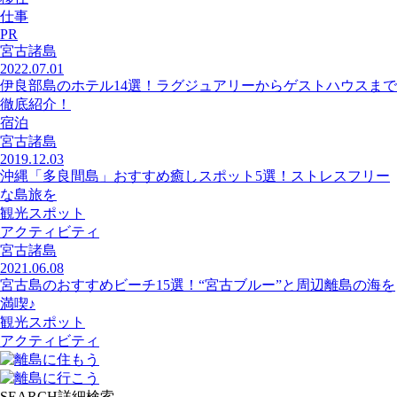
仕事
PR
宮古諸島
2022.07.01
伊良部島のホテル14選！ラグジュアリーからゲストハウスまで
徹底紹介！
宿泊
宮古諸島
2019.12.03
沖縄「多良間島」おすすめ癒しスポット5選！ストレスフリー
な島旅を
観光スポット
アクティビティ
宮古諸島
2021.06.08
宮古島のおすすめビーチ15選！“宮古ブルー”と周辺離島の海を
満喫♪
観光スポット
アクティビティ
SEARCH
詳細検索