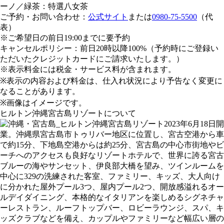
ーノ／緑茶：特選八女茶
ご予約・お問い合わせ：
公式サイト
または
0980-75-5500
（代
表）
※ご希望日の前日19:00までに要予約
キャンセルポリシー：前日20時以降100%（予約時にご登録い
ただいたクレジットカードにご請求いたします。）
※表示料金には税金・サービス料が含まれます。
※表示の内容および料金は、仕入れ状況により予告なく変更に
なることがあります。
※画像はイメージです。
ヒルトン沖縄宮古島リゾートについて
2023年6月18日開
業。沖縄県宮古島市トゥリバー地区に位置し、宮古空港から車
で約15分、下地島空港からは約25分、宮古島の中心市街地やビ
ーチへのアクセスも良好なリゾートホテルで、世界に誇る宮古
ブルーの海やサンセット、伊良部大橋を望み、ツインルームを
中心に329の洗練された客室、ファミリー、キッズ、大人向け
に分かれた屋外プール3つ、屋内プール2つ、開放感溢れるオー
ルデイダイニング、本格的なイタリアンを楽しめるシグネチャ
ーレストラン、ルーフトップバー、ロビーラウンジ、スパ、キ
ッズクラブなどを備え、カップルやファミリーなど幅広い層の