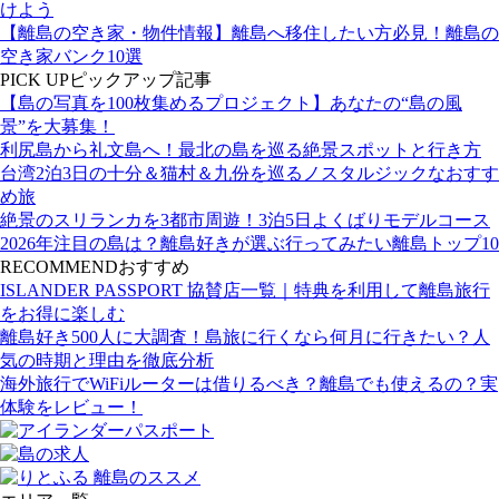
けよう
【離島の空き家・物件情報】離島へ移住したい方必見！離島の
空き家バンク10選
PICK UP
ピックアップ記事
【島の写真を100枚集めるプロジェクト】あなたの“島の風
景”を大募集！
利尻島から礼文島へ！最北の島を巡る絶景スポットと行き方
台湾2泊3日の十分＆猫村＆九份を巡るノスタルジックなおすす
め旅
絶景のスリランカを3都市周遊！3泊5日よくばりモデルコース
2026年注目の島は？離島好きが選ぶ行ってみたい離島トップ10
RECOMMEND
おすすめ
ISLANDER PASSPORT 協賛店一覧｜特典を利用して離島旅行
をお得に楽しむ
離島好き500人に大調査！島旅に行くなら何月に行きたい？人
気の時期と理由を徹底分析
海外旅行でWiFiルーターは借りるべき？離島でも使えるの？実
体験をレビュー！