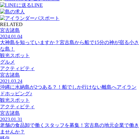
LINE
RELATED
宮古諸島
2024.01.04
大神島を知っていますか？宮古島から船で15分の神が宿る小さ
な島！
観光スポット
グルメ
アクティビティ
宮古諸島
2021.03.24
沖縄に水納島が2つある？！船でしか行けない離島へアイラン
ドホッピング♪
観光スポット
アクティビティ
宮古諸島
2023.01.31
老舗の食品卸で働くスタッフを募集！宮古島の地元企業で働き
ませんか？
移住