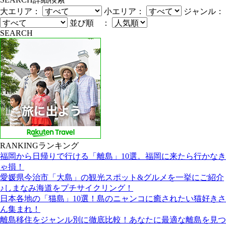
大エリア：
小エリア：
ジャンル：
並び順 ：
SEARCH
RANKING
ランキング
福岡から日帰りで行ける「離島」10選。福岡に来たら行かなき
ゃ損！
愛媛県今治市「大島」の観光スポット&グルメを一挙にご紹介
♪しまなみ海道をプチサイクリング！
日本各地の「猫島」10選！島のニャンコに癒されたい猫好きさ
ん集まれ！
離島移住をジャンル別に徹底比較！あなたに最適な離島を見つ