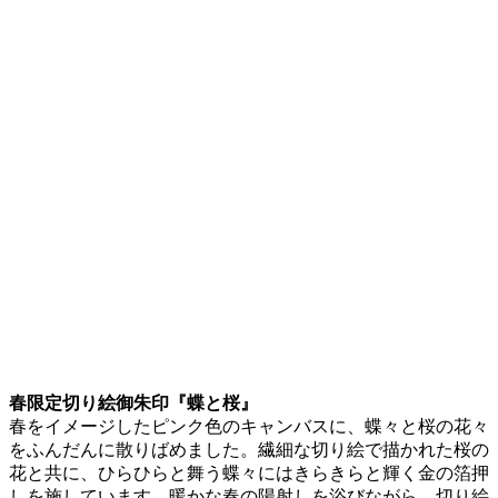
春限定切り絵御朱印『蝶と桜』
春をイメージしたピンク色のキャンバスに、蝶々と桜の花々
をふんだんに散りばめました。繊細な切り絵で描かれた桜の
花と共に、ひらひらと舞う蝶々にはきらきらと輝く金の箔押
しを施しています。暖かな春の陽射しを浴びながら、切り絵