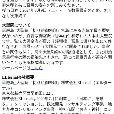
御朱印と共に宮島の春をお楽しみください。
授与日程：2024年3月9日（土）～ ※数量限定のため、無く
なり次第終了
大聖院について
宮島にある寺院で最も歴史
が深いのが、真言宗御室派（総本山仁和寺）の大本山大聖院
です。弘法大師空海が唐より帰朝後、宮島に渡り弥山にて修
行なされ、西暦806年（大同元年）に開基されました。皇室
との関係も深く、鳥羽天皇勅命の祈願道場として、また明治
天皇行幸の際の宿泊先ともされ、更には豊臣秀吉が茶会を開
いたこともある格式高いお寺です。
ホームページは
こちら
ELternal会社概要
株式会社ELternal（エルター
ナル）
東京都新宿区西早稲田1-22-3
株式会社ELternalは2020年7月に創業し、『日本に、感動
を。』をミッションに、観光開発コンサルティング事業・地
方創生コンサルティング事業・神社仏閣（お寺・神社）コン