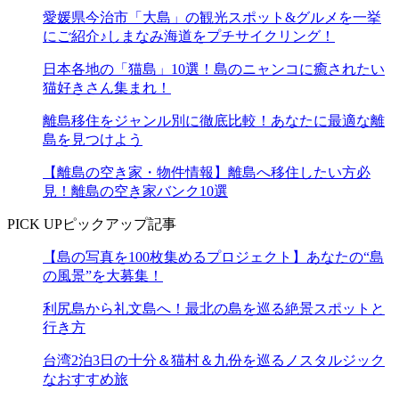
愛媛県今治市「大島」の観光スポット&グルメを一挙
にご紹介♪しまなみ海道をプチサイクリング！
日本各地の「猫島」10選！島のニャンコに癒されたい
猫好きさん集まれ！
離島移住をジャンル別に徹底比較！あなたに最適な離
島を見つけよう
【離島の空き家・物件情報】離島へ移住したい方必
見！離島の空き家バンク10選
PICK UP
ピックアップ記事
【島の写真を100枚集めるプロジェクト】あなたの“島
の風景”を大募集！
利尻島から礼文島へ！最北の島を巡る絶景スポットと
行き方
台湾2泊3日の十分＆猫村＆九份を巡るノスタルジック
なおすすめ旅