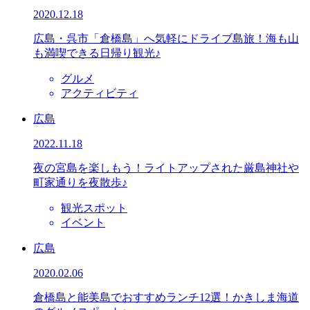
2020.12.18
広島・呉市「倉橋島」へ気軽にドライブ島旅！海も山
も満喫できる日帰り観光♪
グルメ
アクティビティ
広島
2022.11.18
夜の宮島を楽しもう！ライトアップされた厳島神社や
町家通りを夜散歩♪
観光スポット
イベント
広島
2020.02.06
倉橋島と能美島でおすすめランチ12選！かきしま海道