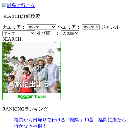
SEARCH
詳細検索
大エリア：
小エリア：
ジャンル：
並び順 ：
SEARCH
RANKING
ランキング
福岡から日帰りで行ける「離島」10選。福岡に来たら
行かなきゃ損！