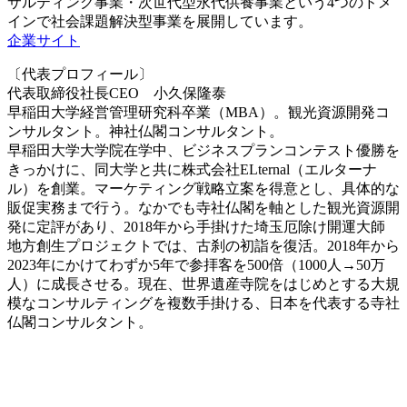
サルティング事業・次世代型永代供養事業という4つのドメ
インで社会課題解決型事業を展開しています。
企業サイト
〔代表プロフィール〕
代表取締役社長CEO 小久保隆泰
早稲田大学経営管理研究科卒業（MBA）。観光資源開発コ
ンサルタント。神社仏閣コンサルタント。
早稲田大学大学院在学中、ビジネスプランコンテスト優勝を
きっかけに、同大学と共に株式会社ELternal（エルターナ
ル）を創業。マーケティング戦略立案を得意とし、具体的な
販促実務まで行う。なかでも寺社仏閣を軸とした観光資源開
発に定評があり、2018年から手掛けた埼玉厄除け開運大師
地方創生プロジェクトでは、古刹の初詣を復活。2018年から
2023年にかけてわずか5年で参拝客を500倍（1000人→50万
人）に成長させる。現在、世界遺産寺院をはじめとする大規
模なコンサルティングを複数手掛ける、日本を代表する寺社
仏閣コンサルタント。