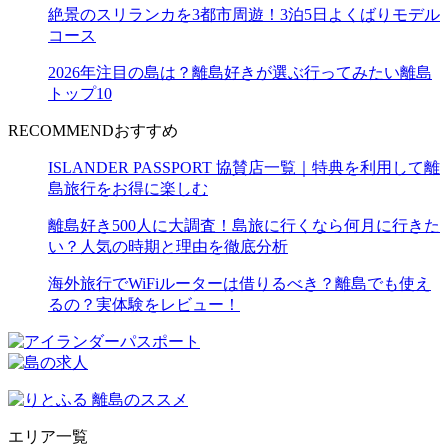
絶景のスリランカを3都市周遊！3泊5日よくばりモデル
コース
2026年注目の島は？離島好きが選ぶ行ってみたい離島
トップ10
RECOMMEND
おすすめ
ISLANDER PASSPORT 協賛店一覧｜特典を利用して離
島旅行をお得に楽しむ
離島好き500人に大調査！島旅に行くなら何月に行きた
い？人気の時期と理由を徹底分析
海外旅行でWiFiルーターは借りるべき？離島でも使え
るの？実体験をレビュー！
エリア一覧