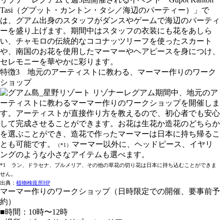
Tasi（グプット・カントン・タシ／海辺のパーティー）」で
は、グアム出身のスタッフがダンスやゲームで海辺のパーティ
ーを盛り上げます。期間中はスタッフの衣装にも花をあしら
い、チャモロの伝統的なココナッツリーフを使ったスカート
や、南国のお花を使用したマーマーやヘアピースを身につけ、
セレモニーを華やかに彩ります。
特徴3 地元のアーティストに教わる、マーマー作りのワーク
ショップ
期間中、地元のア
ーティストに教わるマーマー作りのワークショップを開催しま
す。アーティストが直接作り方を教えるので、初心者でも安心
して完成させることができます。お花は生花か造花のどちらか
を選ぶことができ、造花で作ったマーマーは日本に持ち帰るこ
とも可能です。
マーマー以外に、ヘッドピース、イヤリ
（*1）
ングのような小さなアイテムも選べます。
*1 ラン、ドラセナ、プルメリア、その他の草花の切り花は日本に持ち込むことができま
せん。
出典：
植物検疫所HP
マーマー作りのワークショップ（日時限定での開催、要事前予
約）
■時間：10時〜12時