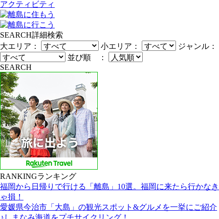
アクティビティ
SEARCH
詳細検索
大エリア：
小エリア：
ジャンル：
並び順 ：
SEARCH
RANKING
ランキング
福岡から日帰りで行ける「離島」10選。福岡に来たら行かなき
ゃ損！
愛媛県今治市「大島」の観光スポット&グルメを一挙にご紹介
♪しまなみ海道をプチサイクリング！