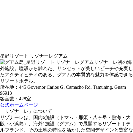
星野リゾート リゾナーレグアム
リゾナーレ初の海
外施設。喧騒から離れた、サンセットが美しいビーチや充実し
たアクティビティのある、グアムの本質的な魅力を体感できる
リゾートホテル。
所在地：445 Governor Carlos G. Camacho Rd. Tamuning, Guam
96913
客室数：428室
公式ホームページ
「リゾナーレ」について
リゾナーレは、国内6施設（トマム・那須・八ヶ岳・熱海・大
阪・小浜島）、海外1施設（グアム）で展開するリゾートホテ
ルブランド。その土地の特性を活かした空間デザインと豊富な