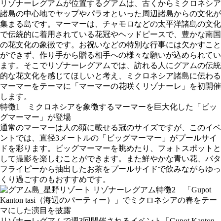
リゾナーレグアムが位置するグアムは、古くからミクロネシア
諸島の中心地でヤップやパラオといった周辺諸島からの文化が
集まる島です。マーマーは、チャモロなどの太平洋諸島の文化
で伝統的に着用されている花冠やヘッドピースで、豊かな南国
の花文化の象徴です。お祝いなどの特別な行事には欠かすこと
ができず、作り手から贈る相手への様々な願いが込められてい
ます。そこでリゾナーレグアムでは、訪れる人にグアムの伝統
的な花文化を感じてほしいと考え、ミクロネシア諸島に伝わる
マーマーをテーマに「マーマーの花咲くリゾナーレ」を初開催
します。
特徴1 ミクロネシアを象徴するマーマーを巨大化した「ビッ
グマーマー」が登場
通常のマーマーは人の頭に載せる冠のサイズですが、このイベ
ントでは、直径3メートルの「ビッグマーマー」がプールサイ
ドを彩ります。ビッグマーマーを眺めたり、フォトスポットと
して撮影を楽しむことができます。また鮮やかな青い花、バタ
フライピーから抽出したお茶をプールサイドで飲みながらゆっ
くり過ごすのもおすすめです。
特徴2 「Gupot
Kanton tasi（海辺のパーティー）」でミクロネシアの春をテー
マにした演目を披露
リゾナーレグアムで週3回開催されるイベント「Gupot Kanton