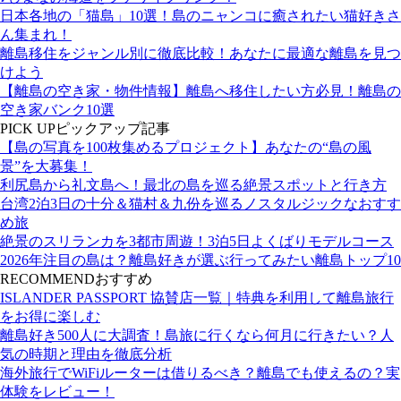
日本各地の「猫島」10選！島のニャンコに癒されたい猫好きさ
ん集まれ！
離島移住をジャンル別に徹底比較！あなたに最適な離島を見つ
けよう
【離島の空き家・物件情報】離島へ移住したい方必見！離島の
空き家バンク10選
PICK UP
ピックアップ記事
【島の写真を100枚集めるプロジェクト】あなたの“島の風
景”を大募集！
利尻島から礼文島へ！最北の島を巡る絶景スポットと行き方
台湾2泊3日の十分＆猫村＆九份を巡るノスタルジックなおすす
め旅
絶景のスリランカを3都市周遊！3泊5日よくばりモデルコース
2026年注目の島は？離島好きが選ぶ行ってみたい離島トップ10
RECOMMEND
おすすめ
ISLANDER PASSPORT 協賛店一覧｜特典を利用して離島旅行
をお得に楽しむ
離島好き500人に大調査！島旅に行くなら何月に行きたい？人
気の時期と理由を徹底分析
海外旅行でWiFiルーターは借りるべき？離島でも使えるの？実
体験をレビュー！