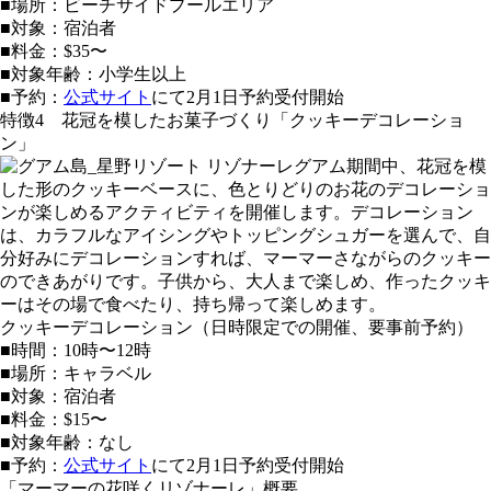
■場所：ビーチサイドプールエリア
■対象：宿泊者
■料金：$35〜
■対象年齢：小学生以上
■予約：
公式サイト
にて2月1日予約受付開始
特徴4 花冠を模したお菓子づくり「クッキーデコレーショ
ン」
期間中、花冠を模
した形のクッキーベースに、色とりどりのお花のデコレーショ
ンが楽しめるアクティビティを開催します。デコレーション
は、カラフルなアイシングやトッピングシュガーを選んで、自
分好みにデコレーションすれば、マーマーさながらのクッキー
のできあがりです。子供から、大人まで楽しめ、作ったクッキ
ーはその場で食べたり、持ち帰って楽しめます。
クッキーデコレーション（日時限定での開催、要事前予約）
■時間：10時〜12時
■場所：キャラベル
■対象：宿泊者
■料金：$15〜
■対象年齢：なし
■予約：
公式サイト
にて2月1日予約受付開始
「マーマーの花咲くリゾナーレ」概要