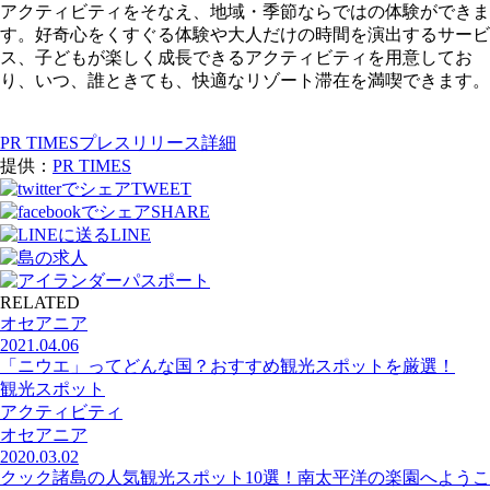
アクティビティをそなえ、地域・季節ならではの体験ができま
す。好奇心をくすぐる体験や大人だけの時間を演出するサービ
ス、子どもが楽しく成⻑できるアクティビティを用意してお
り、いつ、誰ときても、快適なリゾート滞在を満喫できます。
PR TIMESプレスリリース詳細
提供：
PR TIMES
TWEET
SHARE
LINE
RELATED
オセアニア
2021.04.06
「ニウエ」ってどんな国？おすすめ観光スポットを厳選！
観光スポット
アクティビティ
オセアニア
2020.03.02
クック諸島の人気観光スポット10選！南太平洋の楽園へようこ