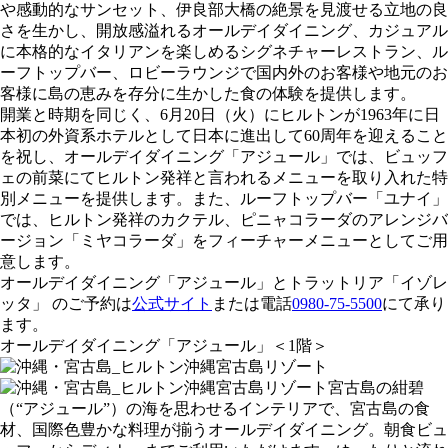
や感動的なサンセット、伊良部大橋の絶景を見渡せる立地の良
さを生かし、開放感溢れるオールデイダイニング、カジュアル
に本格的なイタリアンを楽しめるシグネチャーレストラン、ル
ーフトップバー、ロビーラウンジで国内外のお客様や地元のお
客様に島の恵みを存分に生かした食の体験を提供します。
開業と時期を同じく、6月20日（火）にヒルトンが1963年に日
本初の外資系ホテルとして日本に進出して60周年を迎えること
を祝し、オールデイダイニング「アジュール」では、ビュッフ
ェの前菜にてヒルトン発祥と言われるメニューを取り入れた特
別メニューを提供します。また、ルーフトップバー「ユナイ」
では、ヒルトン発祥のカクテル、ピニャコラーダのアレンジバ
ージョン「ミヤコラーダ」をフィーチャーメニューとしてご用
意します。
オールデイダイニング「アジュール」とトラットリア「イゾレ
ッタ」 のご予約は
公式サイト
または電話
0980-75-5500
にて承り
ます。
オールデイダイニング「アジュール」＜1階＞
宮古島の紺碧
（“アジュール”）の海を思わせるインテリアで、宮古島の食
材、国際色豊かな料理が揃うオールデイダイニング。朝食ビュ