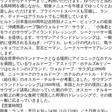
ッフェからディナーまでご利用いただけます。ゆったりと流れ
る島時間を感じながら、朝食メニューを午後までゆっくりとお
楽しみいただけます。プライベートスペースも完備し、ラン
チ、ディナーはアラカルトでもご用意しています。
ヒルトン日本進出60周年記念特別メニュー：ビュッフェの前菜
に「沖縄県産ハーブ鶏のウォルドーフ・サラダ」、「小海老と
モウイのサウザンアイランドドレッシング シークヮーサー風
味」を提供します。サウザンアイランドドレッシングは、一般
的に使用される玉ねぎ、パプリカ、レモン汁の代わりに、島ラ
ッキョウピクルス、宮古ピーマン、シークヮーサーでアレンジ
します。
現在世界中のランドマークとなる場所にアイコニックなホテル
を展開しているウォルドーフ・アストリア・ホテルズ&リゾー
ツはヒルトンの1ブランド。ウォルドーフ・サラダは1896年
頃、ニューヨークのウォルドーフ・ホテルのメートル・ドテル
（給仕長）のオスカー・チルキーが考案しました。サウザンア
イランドドレッシングは1900年頃、米国とカナダの境目にある
サウザンド諸島に向かっていた船の中で、オスカー・チルキー
が船上の希少な食材で用意した即席のドレッシングで、その後
一般に広まっていきました。
【営業時間】
朝食・ランチ：平日 6:30～14:00（LO 13:00）／土日祝 6:30～