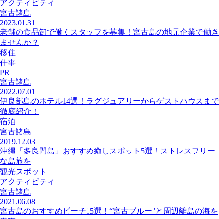
アクティビティ
宮古諸島
2023.01.31
老舗の食品卸で働くスタッフを募集！宮古島の地元企業で働き
ませんか？
移住
仕事
PR
宮古諸島
2022.07.01
伊良部島のホテル14選！ラグジュアリーからゲストハウスまで
徹底紹介！
宿泊
宮古諸島
2019.12.03
沖縄「多良間島」おすすめ癒しスポット5選！ストレスフリー
な島旅を
観光スポット
アクティビティ
宮古諸島
2021.06.08
宮古島のおすすめビーチ15選！“宮古ブルー”と周辺離島の海を