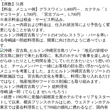
【席数】51席
【料金、メニュー例】グラスワイン 1,400円～、カクテル「ミ
ヤコラーダ」1,700円、「宮古ブルー」1,700円
※表示料金は税金・サービス料込み。
※メニュー内容および料金は、仕入れ状況等により予告なく変
更になることがあります。
ヒルトン沖縄宮古島リゾートの4つのレストラン・バーを率い
る寺嶋誠一郎総料理長は、開業に向け次のように述べていま
す。
「地元の皆様や
宮古島に旅行で来たお客様に、私共のホテルで食事を楽しみな
がらゆったりとした時間を過ごしていただきたいという想いの
もと、チームメンバーと一緒にお客様の顔を思い浮かべながら
メニューを考案しました。またヒルトン沖縄宮古島リゾートの
料飲施設では、宮古島の文化を尊重し、料理に取り入れるだけ
ではなく、地産地消やフードロス削減にも取り組みます」
ヒルトン沖縄宮古島リゾート 総料理長
寺嶋 誠一郎（てらじま せいいちろう）
＜経歴＞1982年に老舗の箱根富士屋ホテルでキャリアをスター
トして以来、横浜プリンスホテルはじめ、ウェスティンホテル
東京では宴会料理長として700組の婚礼に携わるなど、国内有