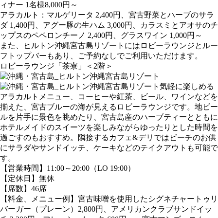
ィナー 1名様8,000円～
アラカルト：マルゲリータ 2,400円、宮古野菜とハーブのサラ
ダ 1,400円、アグー豚の生ハム 3,000円、カラスミとアオサのチ
ップスのペペロンチーノ 2,400円、グラスワイン 1,000円～
また、ヒルトン沖縄宮古島リゾートにはロビーラウンジとルー
フトップバーもあり、ご予約なしでご利用いただけます。
ロビーラウンジ「茶寮」＜2階＞
気軽に楽しめる
アラカルトメニュー、コーヒーや紅茶、ビール、ワインなどを
揃えた、宮古ブルーの海が見えるロビーラウンジです。地ビー
ルを片手に景色を眺めたり、宮古島産のハーブティーとともに
ホテルメイドのスイーツを楽しみながらゆったりとした時間を
過ごすのもおすすめ。隣接するカフェ&デリではビーチのお供
にサラダやサンドイッチ、ケーキなどのテイクアウトも可能で
す。
【営業時間】11:00～20:00（LO 19:00）
【定休日】無休
【席数】46席
【料金、メニュー例】宮古味噌を使用したシグネチャートゥリ
バーガー（プレーン）2,800円、アメリカンクラブサンドイッ