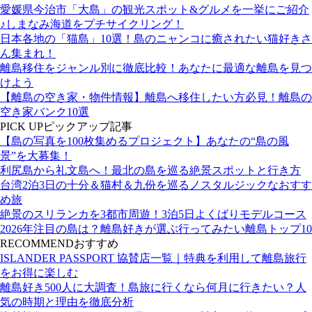
愛媛県今治市「大島」の観光スポット&グルメを一挙にご紹介
♪しまなみ海道をプチサイクリング！
日本各地の「猫島」10選！島のニャンコに癒されたい猫好きさ
ん集まれ！
離島移住をジャンル別に徹底比較！あなたに最適な離島を見つ
けよう
【離島の空き家・物件情報】離島へ移住したい方必見！離島の
空き家バンク10選
PICK UP
ピックアップ記事
【島の写真を100枚集めるプロジェクト】あなたの“島の風
景”を大募集！
利尻島から礼文島へ！最北の島を巡る絶景スポットと行き方
台湾2泊3日の十分＆猫村＆九份を巡るノスタルジックなおすす
め旅
絶景のスリランカを3都市周遊！3泊5日よくばりモデルコース
2026年注目の島は？離島好きが選ぶ行ってみたい離島トップ10
RECOMMEND
おすすめ
ISLANDER PASSPORT 協賛店一覧｜特典を利用して離島旅行
をお得に楽しむ
離島好き500人に大調査！島旅に行くなら何月に行きたい？人
気の時期と理由を徹底分析