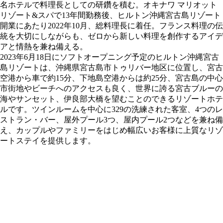
名ホテルで料理長としての研鑽を積む。オキナワ マリオット
リゾート&スパで13年間勤務後、ヒルトン沖縄宮古島リゾート
開業にあたり2022年10月、総料理長に着任。フランス料理の伝
統を大切にしながらも、ゼロから新しい料理を創作するアイデ
アと情熱を兼ね備える。
2023年6月18日にソフトオープニング予定のヒルトン沖縄宮古
島リゾートは、沖縄県宮古島市トゥリバー地区に位置し、宮古
空港から車で約15分、下地島空港からは約25分、宮古島の中心
市街地やビーチへのアクセスも良く、世界に誇る宮古ブルーの
海やサンセット、伊良部大橋を望むことのできるリゾートホテ
ルです。ツインルームを中心に329の洗練された客室、4つのレ
ストラン・バー、屋外プール3つ、屋内プール2つなどを兼ね備
え、カップルやファミリーをはじめ幅広いお客様に上質なリゾ
ートステイを提供します。