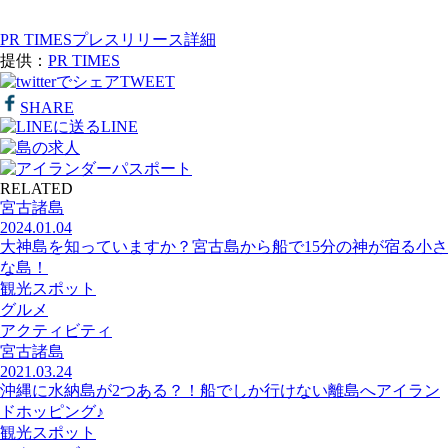
PR TIMESプレスリリース詳細
提供：
PR TIMES
TWEET
SHARE
LINE
RELATED
宮古諸島
2024.01.04
大神島を知っていますか？宮古島から船で15分の神が宿る小さ
な島！
観光スポット
グルメ
アクティビティ
宮古諸島
2021.03.24
沖縄に水納島が2つある？！船でしか行けない離島へアイラン
ドホッピング♪
観光スポット