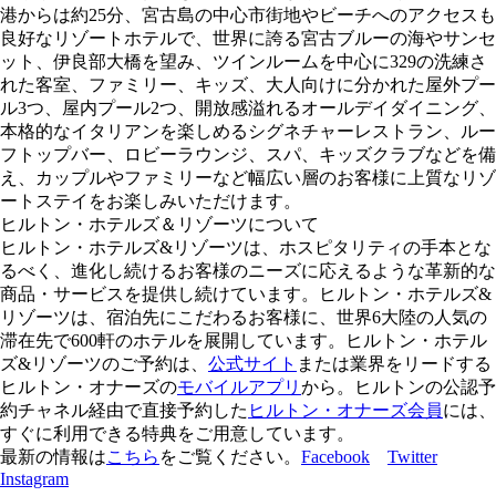
港からは約25分、宮古島の中心市街地やビーチへのアクセスも
良好なリゾートホテルで、世界に誇る宮古ブルーの海やサンセ
ット、伊良部大橋を望み、ツインルームを中心に329の洗練さ
れた客室、ファミリー、キッズ、大人向けに分かれた屋外プー
ル3つ、屋内プール2つ、開放感溢れるオールデイダイニング、
本格的なイタリアンを楽しめるシグネチャーレストラン、ルー
フトップバー、ロビーラウンジ、スパ、キッズクラブなどを備
え、カップルやファミリーなど幅広い層のお客様に上質なリゾ
ートステイをお楽しみいただけます。
ヒルトン・ホテルズ＆リゾーツについて
ヒルトン・ホテルズ&リゾーツは、ホスピタリティの手本とな
るべく、進化し続けるお客様のニーズに応えるような革新的な
商品・サービスを提供し続けています。ヒルトン・ホテルズ&
リゾーツは、宿泊先にこだわるお客様に、世界6大陸の人気の
滞在先で600軒のホテルを展開しています。ヒルトン・ホテル
ズ&リゾーツのご予約は、
公式サイト
または業界をリードする
ヒルトン・オナーズの
モバイルアプリ
から。ヒルトンの公認予
約チャネル経由で直接予約した
ヒルトン・オナーズ会員
には、
すぐに利用できる特典をご用意しています。
最新の情報は
こちら
をご覧ください。
Facebook
Twitter
Instagram