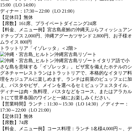
15:00（LO 14:00）
ディナー：17:30～22:00（LO 21:00）
【定休日】無休
【席数】161席、プライベートダイニング24席
【料金、メニュー例】宮古島産鮪の沖縄天ぷらフィッシュアン
ドチップス 2,000円、沖縄アグーカツサンド 2,800円、お子様オ
ムライス 800円
トラットリア「イゾレッタ」＜2階＞
イタリア語で小
さな島を意味する「イゾレッタ」。ピザ窯を備えたホテルのシ
グネチャーレストランはトラットリアで、本格的なイタリア料
理をカジュアルに楽しめます。ランチは前菜のビュッフェに加
え、パスタやピザ、メインを選べるセミビュッフェスタイル、
ディナーは肉・魚料理、パスタなどをコース、またはアラカル
トにて世界各国のワインと一緒にお楽しみください。
【営業時間】ランチ：11:30～15:30（LO 14:30）／ディナー：
17:30～22:00（LO 21:00）
【定休日】無休
【席数】74席
【料金、メニュー例】コース料理：ランチ 1名様4,000円～、デ