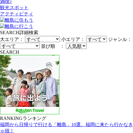
満喫♪
観光スポット
アクティビティ
SEARCH
詳細検索
大エリア：
小エリア：
ジャンル：
並び順 ：
SEARCH
RANKING
ランキング
福岡から日帰りで行ける「離島」10選。福岡に来たら行かなき
ゃ損！