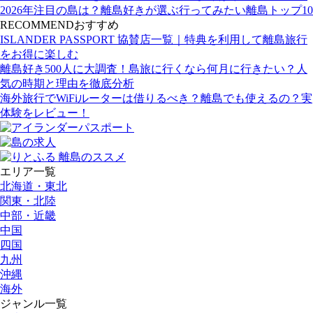
2026年注目の島は？離島好きが選ぶ行ってみたい離島トップ10
RECOMMEND
おすすめ
ISLANDER PASSPORT 協賛店一覧｜特典を利用して離島旅行
をお得に楽しむ
離島好き500人に大調査！島旅に行くなら何月に行きたい？人
気の時期と理由を徹底分析
海外旅行でWiFiルーターは借りるべき？離島でも使えるの？実
体験をレビュー！
エリア一覧
北海道・東北
関東・北陸
中部・近畿
中国
四国
九州
沖縄
海外
ジャンル一覧