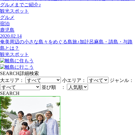
グルメまでご紹介♪
観光スポット
グルメ
宿泊
鹿児島
2020.02.14
奄美周辺の小さな島々をめぐる島旅♪加計呂麻島・請島・与路
島とは？
観光スポット
SEARCH
詳細検索
大エリア：
小エリア：
ジャンル：
並び順 ：
SEARCH