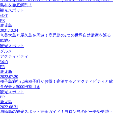
島村を徹底解剖！
観光スポット
移住
PR
鹿児島
2021.12.24
奄美大島と屋久島を周遊！鹿児島の2つの世界自然遺産を巡る
船旅♪
観光スポット
グルメ
アクティビティ
宿泊
PR
鹿児島
2022.07.20
種子島旅行は南種子町がお得！宿泊するとアクティビティと飲
食が最大5000円割引き
観光スポット
PR
鹿児島
2022.08.31
与論島の観光スポット完全ガイド！ヨロン島のビーチや史跡・