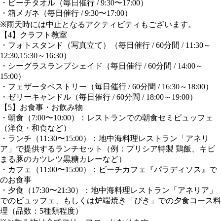
・ビーチタオル（毎日催行 / 9:30〜17:00）
・箱メガネ（毎日催行 / 9:30〜17:00）
※雨天時には中止となるアクティビティもございます。
【4】クラフト教室
・フォトスタンド（写真立て）（毎日催行 / 60分間 / 11:30～
12:30,15:30～16:30）
・シーグラスランプシェイド（毎日催行 / 60分間 / 14:00～
15:00）
・フェザータペストリー（毎日催行 / 60分間 / 16:30～18:00）
・ゼリーキャンドル（毎日催行 / 60分間 / 18:00～19:00）
【5】お食事・お飲み物
・朝食（7:00〜10:00）：レストランでの朝食セミビュッフェ
（洋食・和食など）
・ランチ（11:30〜15:00）：地中海料理レストラン「アネリ
ア」で提供するランチセット（例：プリシア特製 鶏飯、キビ
まる豚のカツレツ黒糖カレーなど）
・カフェ（11:00〜15:00）：ビーチカフェ『パラディソス』で
のお食事
・夕食（17:30〜21:30）：地中海料理レストラン「アネリア」
でのビュッフェ、もしくは炉端焼き「ぴき」での夕食コース料
理（品数：5種類程度）