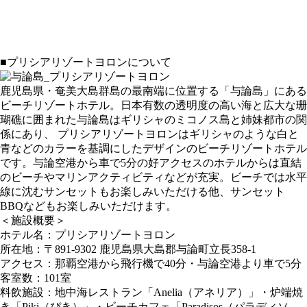
■プリシアリゾートヨロンについて
鹿児島県・奄美大島群島の最南端に位置する「与論島」にある
ビーチリゾートホテル。日本有数の透明度の高い海と広大な珊
瑚礁に囲まれた与論島はギリシャのミコノス島と姉妹都市の関
係にあり、 プリシアリゾートヨロンはギリシャのような白と
青などのカラーを基調にしたデザインのビーチリゾートホテル
です。与論空港から車で5分の好アクセスのホテルからは直結
のビーチやマリンアクティビティなどが充実。ビーチでは水平
線に沈むサンセットもお楽しみいただける他、サンセット
BBQなどもお楽しみいただけます。
＜施設概要＞
ホテル名：プリシアリゾートヨロン
所在地：〒891-9302 鹿児島県大島郡与論町立長358-1
アクセス：那覇空港から飛行機で40分・与論空港より車で5分
客室数：101室
料飲施設：地中海レストラン「Anelia（アネリア）」・炉端焼
き「Piki（ぴき）」・ビーチカフェ「Paradisos（パラディソ