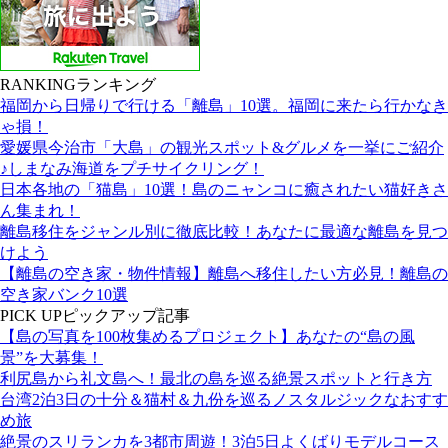
RANKING
ランキング
福岡から日帰りで行ける「離島」10選。福岡に来たら行かなき
ゃ損！
愛媛県今治市「大島」の観光スポット&グルメを一挙にご紹介
♪しまなみ海道をプチサイクリング！
日本各地の「猫島」10選！島のニャンコに癒されたい猫好きさ
ん集まれ！
離島移住をジャンル別に徹底比較！あなたに最適な離島を見つ
けよう
【離島の空き家・物件情報】離島へ移住したい方必見！離島の
空き家バンク10選
PICK UP
ピックアップ記事
【島の写真を100枚集めるプロジェクト】あなたの“島の風
景”を大募集！
利尻島から礼文島へ！最北の島を巡る絶景スポットと行き方
台湾2泊3日の十分＆猫村＆九份を巡るノスタルジックなおすす
め旅
絶景のスリランカを3都市周遊！3泊5日よくばりモデルコース