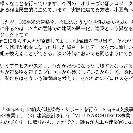
様々なことを⾏っています。今回の「オリーヴの森プロジェク
ある程度⺠主的に進めています。実際に建てる⽅法も⼩⾖島ヘ
したが、100平⽶の建築物、今回のような公共性の⾼いもの、
に作るのは、本当の意味での建築の⺠主化。建築という異なる
ジェクトです。
そこに暮らす人々が協働して新しい価値観を作り出す。それが
たり修理が必要になったりした場合、同じデータを元に新しい
組み換えることができる。次の時代においても同じようにでき
いうプロセスが⽋如し、何かがだめになったら壊すとならざる
ちが建築物を建てるプロセスから参加しているからこそ、壊れ
、私たちはそういう時間軸を考えて、そのためのプロセスをど
工機「ShopBot」の輸入代理販売・サポートを行う「ShopB
RF事業」、（3）建築設計を行う「VUILD ARCHITECT
も「ものづくり」に取り組むことができ、誰もが大工や建築家に