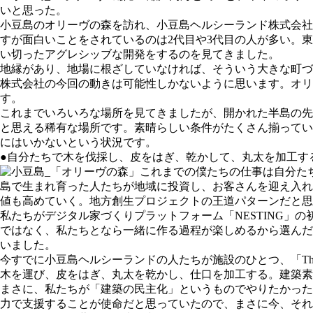
いと思った。
⼩⾖島のオリーヴの森を訪れ、⼩⾖島ヘルシーランド株式会社
すが⾯⽩いことをされているのは2代⽬や3代⽬の⼈が多い。
い切ったアグレシッブな開発をするのを⾒てきました。
地縁があり、地場に根ざしていなければ、そういう⼤きな町づ
株式会社の今回の動きは可能性しかないように思います。オリ
す。
これまでいろいろな場所を⾒てきましたが、開かれた半島の先
と思える稀有な場所です。素晴らしい条件がたくさん揃ってい
にはいかないという状況です。
●自分たちで木を伐採し、皮をはぎ、乾かして、丸太を加工す
これまでの僕たちの仕事は⾃分た
島で⽣まれ育った⼈たちが地域に投資し、お客さんを迎え⼊れ
値も⾼めていく。地⽅創⽣プロジェクトの王道パターンだと思
私たちがデジタル家づくりプラットフォーム「NESTING
ではなく、私たちとなら⼀緒に作る過程が楽しめるから選んだ
いました。
今すでに⼩⾖島ヘルシーランドの⼈たちが施設のひとつ、「The
木を運び、⽪をはぎ、丸太を乾かし、仕口を加⼯する。建築素
まさに、私たちが「建築の⺠主化」というものでやりたかった
力で支援することが使命だと思っていたので、まさに今、それ