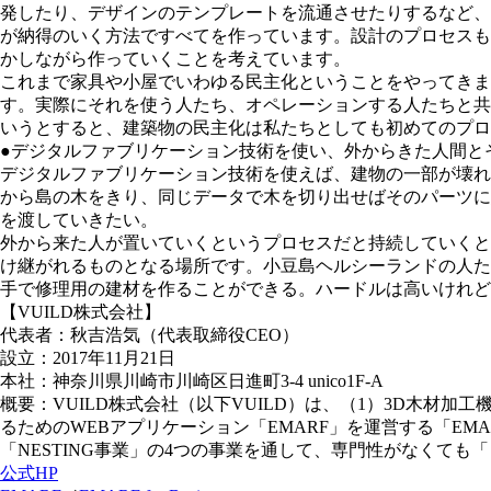
発したり、デザインのテンプレートを流通させたりするなど、
が納得のいく⽅法ですべてを作っています。設計のプロセスも
かしながら作っていくことを考えています。
これまで家具や⼩屋でいわゆる⺠主化ということをやってきま
す。実際にそれを使う⼈たち、オペレーションする⼈たちと共
いうとすると、建築物の⺠主化は私たちとしても初めてのプロ
●デジタルファブリケーション技術を使い、外からきた人間と
デジタルファブリケーション技術を使えば、建物の⼀部が壊れ
から島の⽊をきり、同じデータで⽊を切り出せばそのパーツに
を渡していきたい。
外から来た⼈が置いていくというプロセスだと持続していくと
け継がれるものとなる場所です。⼩⾖島ヘルシーランドの⼈た
⼿で修理⽤の建材を作ることができる。ハードルは⾼いけれど
【VUILD株式会社】
代表者：秋吉浩気（代表取締役CEO）
設立：2017年11月21日
本社：神奈川県川崎市川崎区日進町3-4 unico1F-A
概要：VUILD株式会社​（以下VUILD）は、（1）3D木材加
るためのWEBアプリケーション「EMARF」を運営する「EMA
「NESTING事業」の4つの事業を通して、専門性がなくて
公式HP