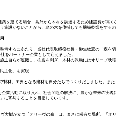
建築を建てる場合、島外から木材を調達するため建設費が⾼くな
う施設がないことから、島の木を伐採しても機械乾燥をするの
用
を整備するにあたり、当社代表取締役社長・柳生敏宏の「森を
会社をパートナー企業として迎えました。
施主自らが運搬し、樹皮を剥ぎ、木材の乾燥にはオリーブ栽培
民主化」を実現
ト）」で製材。主要となる建材を自分たちでつくりだしました。
を企業活動に取り入れ、社会問題の解決に、豊かな未来の実現に
任」に寄与することを目指しています。
ーヴ大樹が立つ「オリーヴの森」は、まさに稀有な場所。「オ