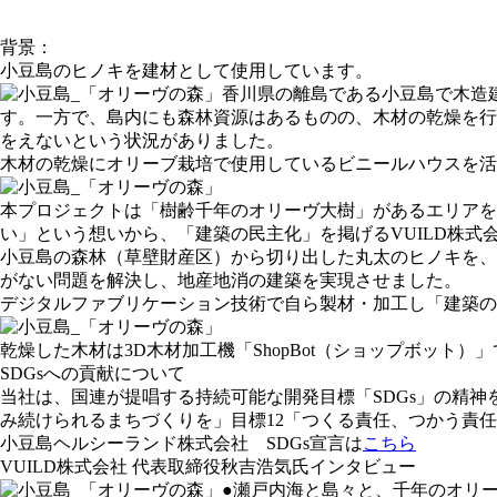
背景：
⼩⾖島のヒノキを建材として使⽤しています。
香川県の離島である小豆島で木造
す。一方で、島内にも森林資源はあるものの、木材の乾燥を行
をえないという状況がありました。
木材の乾燥にオリーブ栽培で使用しているビニールハウスを活
本プロジェクトは「樹齢千年のオリーヴ大樹」があるエリア
い」という想いから、「建築の民主化」を掲げるVUILD株式
小豆島の森林（草壁財産区）から切り出した丸太のヒノキを、
がない問題を解決し、地産地消の建築を実現させました。
デジタルファブリケーション技術で自ら製材・加工し「建築の
乾燥した木材は3D木材加工機「ShopBot（ショップボッ
SDGsへの貢献について
当社は、国連が提唱する持続可能な開発目標「SDGs」の精神
み続けられるまちづくりを」目標12「つくる責任、つかう責
小豆島ヘルシーランド株式会社 SDGs宣言は
こちら
VUILD株式会社 代表取締役秋吉浩気氏インタビュー
●瀬戸内海と島々と、千年のオリ