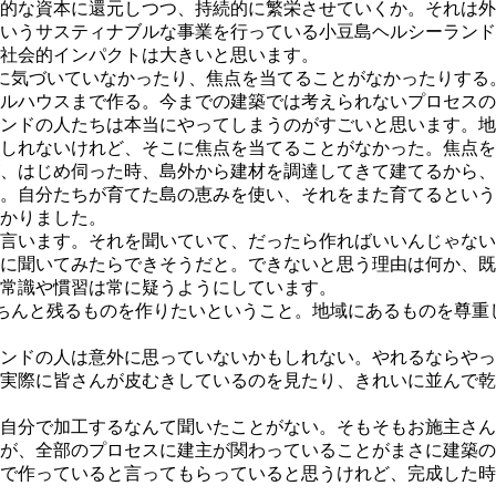
的な資本に還元しつつ、持続的に繁栄させていくか。それは外
いうサスティナブルな事業を⾏っている⼩⾖島ヘルシーランド
社会的インパクトは⼤きいと思います。
に気づいていなかったり、焦点を当てることがなかったりする
ルハウスまで作る。今までの建築では考えられないプロセスの
ンドの⼈たちは本当にやってしまうのがすごいと思います。地
しれないけれど、そこに焦点を当てることがなかった。焦点を
、はじめ伺った時、島外から建材を調達してきて建てるから、
た。⾃分たちが育てた島の恵みを使い、それをまた育てるとい
かりました。
言います。それを聞いていて、だったら作ればいいんじゃない
に聞いてみたらできそうだと。できないと思う理由は何か、既
常識や慣習は常に疑うようにしています。
ちんと残るものを作りたいということ。地域にあるものを尊重
ンドの⼈は意外に思っていないかもしれない。やれるならやっ
際に皆さんが⽪むきしているのを⾒たり、きれいに並んで乾燥さ
⾃分で加⼯するなんて聞いたことがない。そもそもお施主さん
が、全部のプロセスに建主が関わっていることがまさに建築の
で作っていると⾔ってもらっていると思うけれど、完成した時