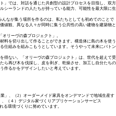
ト」では、対話を通じた共創型の設計プロセスを目指し、双⽅
ルシーランドの⼈たちが持っている能⼒、可能性を最⼤限に⽣
みんなが集う場所を作るのは、私たちとしても初めてのことで
価値観、異なる⼈々が同時に集う公共性の⾼い建物を建築物と
「オリーヴの森プロジェクト」。
材料を切り出して作ることができます。構造体に島の⽊を使う
る仕組みを組みこもうとしています。そうやって未来にバトン
を得ない。「オリーヴの森プロジェクト」は、世代を超えて受
たら再び⽊を伐採し、⽪を剥ぎ、乾燥させ、加⼯し⾃分たちの
う作るかをデザインしたいと考えています。
ot支援事業」、（2）オーダーメイド家具をオンデマンドで地域生産す
S事業」、（４）デジタル家づくりアプリケーションサービス
なれる環境づくりに努めています。