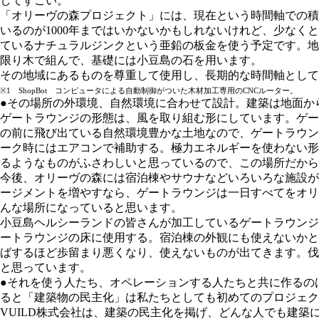
してすごい。
「オリーヴの森プロジェクト」には、現在という時間軸での積
いるのが1000年まではいかないかもしれないけれど、少な
ているナチュラルジンクという亜鉛の板⾦を使う予定です。地
限り⽊で組んで、基礎には⼩⾖島の⽯を用います。
その地域にあるものを尊重して使⽤し、⻑期的な時間軸として
※1 ShopBot コンピュータによる自動制御がついた木材加工専用のCNCルーター。
●その場所の外環境、自然環境に合わせて設計。建築は地面か
ゲートラウンジの形態は、⾵を取り組む形にしています。ゲー
の前に⾶び出ている自然環境豊かな⼟地なので、ゲートラウン
ーク時にはエアコンで補助する。極⼒エネルギーを使わない形
るようなものがふさわしいと思っているので、この場所だから
今後、オリーヴの森には宿泊棟やサウナなどいろいろな施設が
ージメントを増やすなら、ゲートラウンジは⼀⽇すべてをオリ
んな場所になっていると思います。
⼩⾖島ヘルシーランドの皆さんが加⼯しているゲートラウンジ
ートラウンジの床に使⽤する。宿泊棟の外観にも使えないかと
ばするほど歩留まり悪くなり、使えないものが出てきます。伐
と思っています。
●それを使う人たち、オペレーションする人たちと共に作るの
ると「建築物の民主化」は私たちとしても初めてのプロジェク
VUILD株式会社は、建築の⺠主化を掲げ、どんな⼈でも建