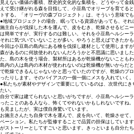
⾒えない価値の蓄積、歴史的⽂化的な集積を、どうやって⾦銭
えて受け継がれる森を⽬指して、⼩⾖島でオリーブを育てると
トする。「オリーヴの森プロジェクト」は、そういう意味でも
●地域プロジェクトの場合、眠っている資源があっても、それ
施主⾃らが伐採した⽊を運んで、⽪をむき、乾燥させるビニー
は簡単ですが、実⾏するのは難しい。それを⼩⾖島ヘルシーラ
それに気づいていないことが多い。やろうと思えばできたかも
今回は⼩⾖島の島内にある檜を伐採し建材として使⽤しますが
森があるのに何故使われないんだろうかと不思議に思いまし
た、島の⽊を使う場合、製材所はあるが乾燥機がないこともわ
島内の人は島内の木材が使われないのは乾燥機が無いからだと
で乾燥できるんじゃないかと思っていたのですが、乾燥のプロ
ったりします。そのバイアスの⼀個⼀個にメスを⼊れていく。
●私たちが素材やデザインで重要にしているのは、次世代にき
たい。
⾃分で家は建てられないと思いがちですが、⼩⾖島ヘルシーラ
ったことのある⼈なら、怖くてやれないかもしれないですね。実
も⾒ましたが、実は僕自身驚いています。
お施主さんたち自身で⽊を運んで、⽪を向いて、乾燥させて、
ベーション。私たちが監修することで品質の担保はしています
がストーリーとしてすごいと思います。きっといまも⾃分たち