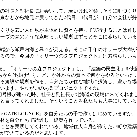
の社⻑と副社⻑にお会いして、若いけれど楽しそうに町づくり
東京などから地元に戻ってきた2代⽬、3代⽬が、⾃分の会社が
くりを若い⼈たちが主体的に資本を持って実⾏することは難し
ーヴの森のような素晴らしい場所はずっとそこに暮らしている
端から瀬⼾内海と島々が⾒える。そこに千年のオリーヴ⼤樹が
るので、今回の「オリーヴの森プロジェクト」は素晴らしいも
る。「オリーヴの森プロジェクト」は、「建築の民主化」を実
ちから仕掛けたり、どこか外からの資本で何かをやるといった
る施設や場所を作る。⾃分たちが住む地域に投資し、豊かな場
います。やりがいのあるプロジェクトですね。
」の初号機が建った時、社⻑と副社⻑が北海道の現場に来てくれ
と⾔ってくれました。そういうことを私たちも⼤事にしている
 GATE LOUNGE」を⾃分たちの⼿で作りはじめています
材を⾃分たちで調達し、建築を作っている。
ことを実践してくれている。地域住人自身が作りたい町や建築
ができているのだと思います。