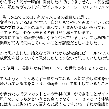
から来た⼈間が一時的に開発したのではできません。世代を超
を、私たちヴィルドがデザインやテクノロジーでエンパワメン
。焦点を当てるのは、外から来る者の役目だと思う。
変⾰をしているわけですね。⾃分たちでやってみようというの
域のプロジェクトの場合、眠っていた資産や資源があっても、
当てるのは、外から来る者の役⽬だと思っています。
⽊造にすると建設費が⾼くなると仰っていました。でも島内に
う循環が島内で完結していないことが課題だと思いました。ま
かと思いました。論⽂など調べながら感覚的にビニールハウス
成概念を疑っていくと意外にただできないと思っていただけだ
して使用し、長期的な時間軸として、次世代に残せるものにし
てみようと、とりあえず⼀度やってみる。反対に少し建築をや
れている⽊を⾒たり、ShopBot
で加⼯しているところ
（※1）
が⾃分たちでプレカットという部材の加⼯ができることがイノ
⺠主化。どっちかというとお⾦ではなく、プロセスという体験
にはもっと胸をはって⾔えると思うんですよね。それが物語と