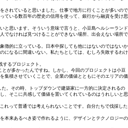
をされていると思いました。仕事で地⽅に⾏くことが多いので
持っている数百年の歴史の信用を使って、銀⾏から融資を受け思
いと思います。そういう意味で⾔うと、⼩⾖島ヘルシーランド
⼈でなければ⾒つけることができない場所、出会えない場所で
象徴的に⽴っている。⽇本中探しても他にはないのではないか
のになるに間違いない。私たちとしては、むしろ失敗するわけ
践するプロジェクト。
ことが多かったんですね。しかし、今回のプロジェクトは⼩⾖
を集積させていくことで、企業の価値とともにそのエリアの価
ました。その時、トップダウンで建築家に一方的に決定されるの
し、そこに共感して価値を置いてくれているのはうれしいと思
が、これって普通では考えられないことです。⾃分たちで伐採した
を本来あるべき姿で作れるように、デザインとテクノロジーの