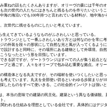
み重ねの話もたくさんありますが、オリーヴの森には千年のオ
くとも次の世代の⼈たちにはきちんと残るものを作りたいという
中海の海沿いでも100年持つと⾔われている材料が、地中海か
、次世代に残せるものにしたいと考えています。
ら生えてきているようなものがふさわしいと思っている。
トラウンジとして⼀番ふさわしいあり⽅とは何なのかを常に考
ジの外装を段々の形状にして自然な光と⾵が⼊ってくるように
で設計すると同時に、その場所にある建物として外環境、⾃然
こうなったという形を⽬指しています。
できる訳ですが、ゲートラウンジはすべての⼈が集う起点とな
ーブと過ごす、⼈々をオリーブで包み込む重要な拠点。オリー
の構造体となる丸太ですが、その端材を使いつくしたいと思っ
も考えています。丸太を全部使い切るといわゆる歩留まりが10
採したものをすべて使いきる。この社会的インパクトは強いと思
は、本当の意味での建築の民主化。建築という異なる価値観、
ト。
築に関われる仕組みを理想としている会社です。具体的にはデジ