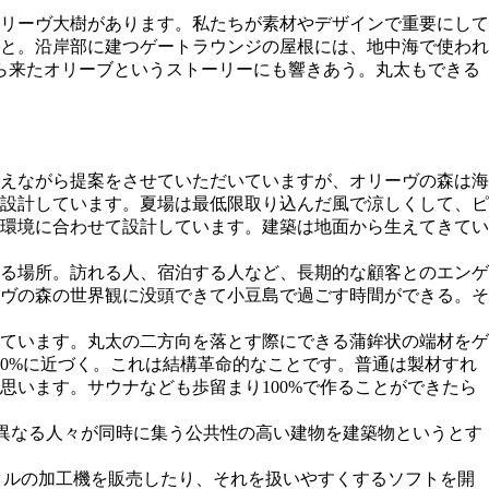
リーヴ⼤樹があります。私たちが素材やデザインで重要にして
こと。沿岸部に建つゲートラウンジの屋根には、地中海で使われ
ら来たオリーブというストーリーにも響きあう。丸太もできる
えながら提案をさせていただいていますが、オリーヴの森は海
設計しています。夏場は最低限取り込んだ⾵で涼しくして、ピ
環境に合わせて設計しています。建築は地⾯から⽣えてきてい
る場所。訪れる⼈、宿泊する⼈など、⻑期的な顧客とのエンゲ
ヴの森の世界観に没頭できて⼩⾖島で過ごす時間ができる。そ
ています。丸太の⼆⽅向を落とす際にできる蒲鉾状の端材をゲ
0%に近づく。これは結構⾰命的なことです。普通は製材すれ
います。サウナなども歩留まり100%で作ることができたら
異なる人々が同時に集う公共性の高い建物を建築物というとす
タルの加⼯機を販売したり、それを扱いやすくするソフトを開