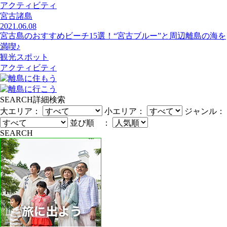
アクティビティ
宮古諸島
2021.06.08
宮古島のおすすめビーチ15選！“宮古ブルー”と周辺離島の海を
満喫♪
観光スポット
アクティビティ
SEARCH
詳細検索
大エリア：
小エリア：
ジャンル：
並び順 ：
SEARCH