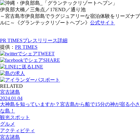
伊良部大橋／三角点／17END／通り池
～宮古島市伊良部島でラグジュアリーな宿泊体験をリーズナブ
ルに～《グランテックリゾートヘブン》
公式サイト
PR TIMESプレスリリース詳細
提供：
PR TIMES
TWEET
SHARE
LINE
RELATED
宮古諸島
2024.01.04
大神島を知っていますか？宮古島から船で15分の神が宿る小さ
な島！
観光スポット
グルメ
アクティビティ
宮古諸島