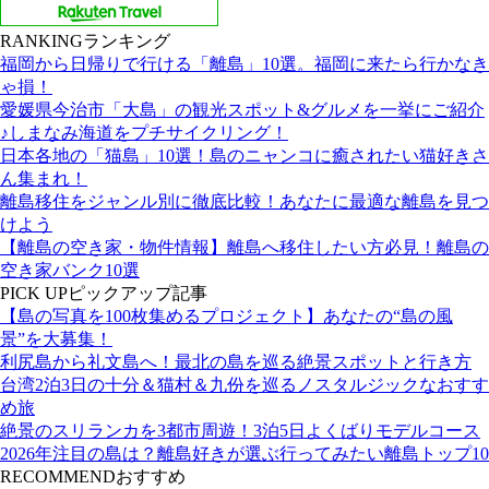
RANKING
ランキング
福岡から日帰りで行ける「離島」10選。福岡に来たら行かなき
ゃ損！
愛媛県今治市「大島」の観光スポット&グルメを一挙にご紹介
♪しまなみ海道をプチサイクリング！
日本各地の「猫島」10選！島のニャンコに癒されたい猫好きさ
ん集まれ！
離島移住をジャンル別に徹底比較！あなたに最適な離島を見つ
けよう
【離島の空き家・物件情報】離島へ移住したい方必見！離島の
空き家バンク10選
PICK UP
ピックアップ記事
【島の写真を100枚集めるプロジェクト】あなたの“島の風
景”を大募集！
利尻島から礼文島へ！最北の島を巡る絶景スポットと行き方
台湾2泊3日の十分＆猫村＆九份を巡るノスタルジックなおすす
め旅
絶景のスリランカを3都市周遊！3泊5日よくばりモデルコース
2026年注目の島は？離島好きが選ぶ行ってみたい離島トップ10
RECOMMEND
おすすめ