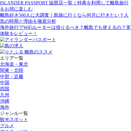
ISLANDER PASSPORT 協賛店一覧｜特典を利用して離島旅行
をお得に楽しむ
離島好き500人に大調査！島旅に行くなら何月に行きたい？人
気の時期と理由を徹底分析
海外旅行でWiFiルーターは借りるべき？離島でも使えるの？実
体験をレビュー！
エリア一覧
北海道・東北
関東・北陸
中部・近畿
中国
四国
九州
沖縄
海外
ジャンル一覧
観光スポット
グルメ