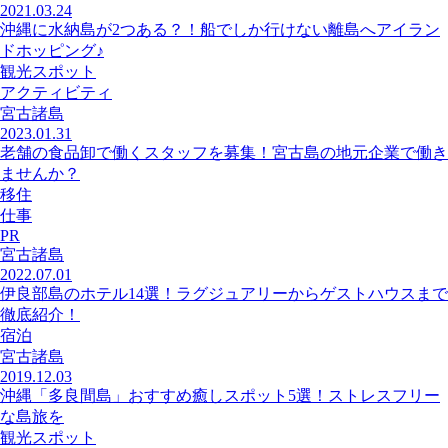
2021.03.24
沖縄に水納島が2つある？！船でしか行けない離島へアイラン
ドホッピング♪
観光スポット
アクティビティ
宮古諸島
2023.01.31
老舗の食品卸で働くスタッフを募集！宮古島の地元企業で働き
ませんか？
移住
仕事
PR
宮古諸島
2022.07.01
伊良部島のホテル14選！ラグジュアリーからゲストハウスまで
徹底紹介！
宿泊
宮古諸島
2019.12.03
沖縄「多良間島」おすすめ癒しスポット5選！ストレスフリー
な島旅を
観光スポット