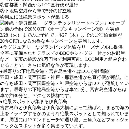
②首都圏・関西からLCC直行便が運行
③下地島空港から車で5分の好立地
④周辺には絶景スポットが集まる
●オープ
ン前の予約で20％OFF《オープンキャンペーン割》を実施
2/28（火）までのご予約で、4/27（木）までのご宿泊金額が
20％OFFになるお得なキャンペーンを実施します。
●ラグジュアリーなグランピング体験をリーズナブルに提供
全室に完備されたテラスでのBBQやジャグジー付きのお部屋
など、充実の施設が1万円台で利用可能。LCC利用と組み合わ
せることで、さらに気軽な旅が実現します。
●最寄りの下地島空港・宮古島空港へはLCCが離着陸
羽田・成田・関西国際・神戸・那覇空港から直行便が運航。こ
のうち成田・関西国際空港・神戸空港からはLCCが運航してい
ます。最寄りの下地島空港からは車で5分、宮古島空港からは
車で約30分と、アクセス抜群です。
●絶景スポットが集まる伊良部島
宮古島市と伊良部島は伊良部大橋によって結ばれ、まるで海の
上をドライブするかのような絶景スポットとして知られていま
す。周辺には17エンドビーチや通り池、三角点などフォトジェ
ニックなスポットが多く集まっています。