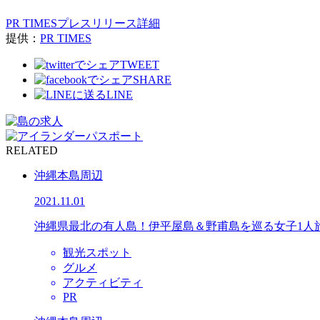
PR TIMESプレスリリース詳細
提供：
PR TIMES
TWEET
SHARE
LINE
RELATED
沖縄本島周辺
2021.11.01
沖縄県最北の有人島！伊平屋島＆野甫島を巡る女子1人
観光スポット
グルメ
アクティビティ
PR