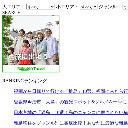
大エリア：
小エリア：
ジャンル：
SEARCH
RANKING
ランキング
福岡から日帰りで行ける「離島」10選。福岡に来たら
愛媛県今治市「大島」の観光スポット&グルメを一挙に
日本各地の「猫島」10選！島のニャンコに癒されたい
離島移住をジャンル別に徹底比較！あなたに最適な離島