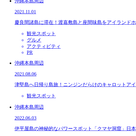
沖縄本島周辺
2021.11.01
慶良間諸島に滞在！渡嘉敷島と座間味島をアイランドホ
観光スポット
グルメ
アクティビティ
PR
沖縄本島周辺
2021.08.06
津堅島へ日帰り島旅！ニンジンだらけのキャロットアイ
観光スポット
沖縄本島周辺
2022.06.03
伊平屋島の神秘的なパワースポット「クマヤ洞窟」日本