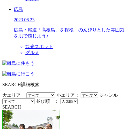
広島
2023.06.23
広島・尾道「高根島」を探検！のんびりとした雰囲気
を肌で感じよう♪
観光スポット
グルメ
SEARCH
詳細検索
大エリア：
小エリア：
ジャンル：
並び順 ：
SEARCH