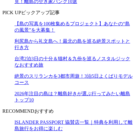
見！離島の空き家バンク10選
PICK UP
ピックアップ記事
【島の写真を100枚集めるプロジェクト】あなたの“島
の風景”を大募集！
利尻島から礼文島へ！最北の島を巡る絶景スポットと
行き方
台湾2泊3日の十分＆猫村＆九份を巡るノスタルジック
なおすすめ旅
絶景のスリランカを3都市周遊！3泊5日よくばりモデル
コース
2026年注目の島は？離島好きが選ぶ行ってみたい離島
トップ10
RECOMMEND
おすすめ
ISLANDER PASSPORT 協賛店一覧｜特典を利用して離
島旅行をお得に楽しむ