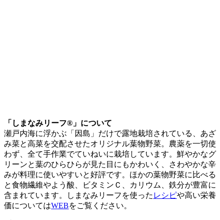
「しまなみリーフ®」について
瀬戸内海に浮かぶ「因島」だけで露地栽培されている、あざ
み菜と高菜を交配させたオリジナル葉物野菜。農薬を一切使
わず、全て手作業でていねいに栽培しています。鮮やかなグ
リーンと葉のひらひらが見た目にもかわいく、さわやかな辛
みが料理に使いやすいと好評です。ほかの葉物野菜に比べる
と食物繊維やよう酸、ビタミンＣ、カリウム、鉄分が豊富に
含まれています。しまなみリーフを使った
レシピ
や高い栄養
価については
WEB
をご覧ください。