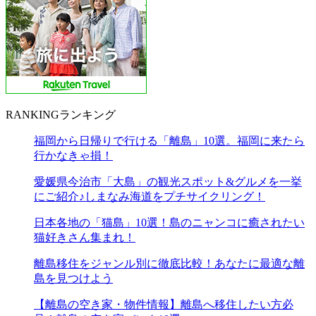
RANKING
ランキング
福岡から日帰りで行ける「離島」10選。福岡に来たら
行かなきゃ損！
愛媛県今治市「大島」の観光スポット&グルメを一挙
にご紹介♪しまなみ海道をプチサイクリング！
日本各地の「猫島」10選！島のニャンコに癒されたい
猫好きさん集まれ！
離島移住をジャンル別に徹底比較！あなたに最適な離
島を見つけよう
【離島の空き家・物件情報】離島へ移住したい方必