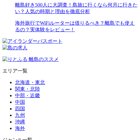
離島好き500人に大調査！島旅に行くなら何月に行きた
い？人気の時期と理由を徹底分析
海外旅行でWiFiルーターは借りるべき？離島でも使え
るの？実体験をレビュー！
エリア一覧
北海道・東北
関東・北陸
中部・近畿
中国
四国
九州
沖縄
海外
ジャンル一覧