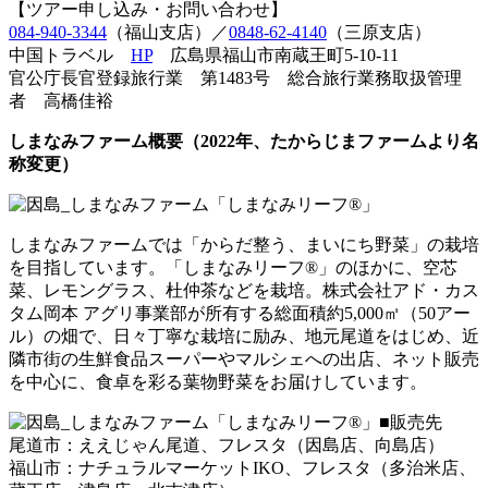
【ツアー申し込み・お問い合わせ】
084-940-3344
（福山支店）／
0848-62-4140
（三原支店）
中国トラベル
HP
広島県福山市南蔵王町5-10-11
官公庁長官登録旅行業 第1483号 総合旅行業務取扱管理
者 高橋佳裕
しまなみファーム概要（2022年、たからじまファームより名
称変更）
しまなみファームでは「からだ整う、まいにち野菜」の栽培
を目指しています。「しまなみリーフ®」のほかに、空芯
菜、レモングラス、杜仲茶などを栽培。株式会社アド・カス
タム岡本 アグリ事業部が所有する総面積約5,000㎡（50アー
ル）の畑で、日々丁寧な栽培に励み、地元尾道をはじめ、近
隣市街の生鮮食品スーパーやマルシェへの出店、ネット販売
を中心に、食卓を彩る葉物野菜をお届けしています。
■販売先
尾道市：ええじゃん尾道、フレスタ（因島店、向島店）
福山市：ナチュラルマーケットIKO、フレスタ（多治米店、