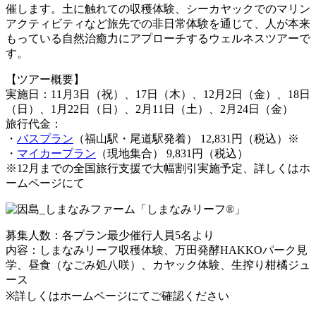
催します。土に触れての収穫体験、シーカヤックでのマリン
アクティビティなど旅先での非日常体験を通じて、人が本来
もっている自然治癒力にアプローチするウェルネスツアーで
す。
【ツアー概要】
実施日：11月3日（祝）、17日（木）、12月2日（金）、18日
（日）、1月22日（日）、2月11日（土）、2月24日（金）
旅行代金：
・
バスプラン
（福山駅・尾道駅発着） 12,831円（税込）※
・
マイカープラン
（現地集合） 9,831円（税込）
※12月までの全国旅行支援で大幅割引実施予定、詳しくはホ
ームページにて
募集人数：各プラン最少催行人員5名より
内容：しまなみリーフ収穫体験、万田発酵HAKKOパーク見
学、昼食（なごみ処八咲）、カヤック体験、生搾り柑橘ジュ
ース
※詳しくはホームページにてご確認ください