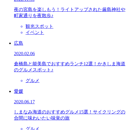
夜の宮島を楽しもう！ライトアップされた厳島神社や
町家通りを夜散歩♪
観光スポット
イベント
広島
2020.02.06
倉橋島と能美島でおすすめランチ12選！かきしま海道
のグルメスポット♪
グルメ
愛媛
2020.06.17
しまなみ海道のおすすめグルメ15選！サイクリングの
合間に味わいたい味覚の旅
グルメ