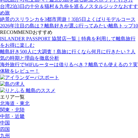
台湾2泊3日の十分＆猫村＆九份を巡るノスタルジックなおすす
め旅
絶景のスリランカを3都市周遊！3泊5日よくばりモデルコース
2026年注目の島は？離島好きが選ぶ行ってみたい離島トップ10
RECOMMEND
おすすめ
ISLANDER PASSPORT 協賛店一覧｜特典を利用して離島旅行
をお得に楽しむ
離島好き500人に大調査！島旅に行くなら何月に行きたい？人
気の時期と理由を徹底分析
海外旅行でWiFiルーターは借りるべき？離島でも使えるの？実
体験をレビュー！
エリア一覧
北海道・東北
関東・北陸
中部・近畿
中国
四国
九州