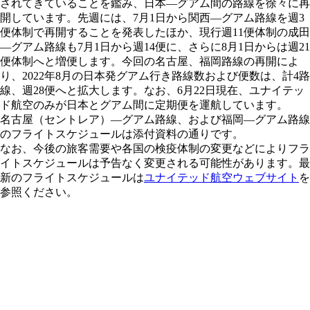
されてきていることを鑑み、日本―グアム間の路線を徐々に再
開しています。先週には、7月1日から関西―グアム路線を週3
便体制で再開することを発表したほか、現行週11便体制の成田
―グアム路線も7月1日から週14便に、さらに8月1日からは週21
便体制へと増便します。今回の名古屋、福岡路線の再開によ
り、2022年8月の日本発グアム行き路線数および便数は、計4路
線、週28便へと拡大します。なお、6月22日現在、ユナイテッ
ド航空のみが日本とグアム間に定期便を運航しています。
名古屋（セントレア）―グアム路線、および福岡―グアム路線
のフライトスケジュールは添付資料の通りです。
なお、今後の旅客需要や各国の検疫体制の変更などによりフラ
イトスケジュールは予告なく変更される可能性があります。最
新のフライトスケジュールは
ユナイテッド航空ウェブサイト
を
参照ください。