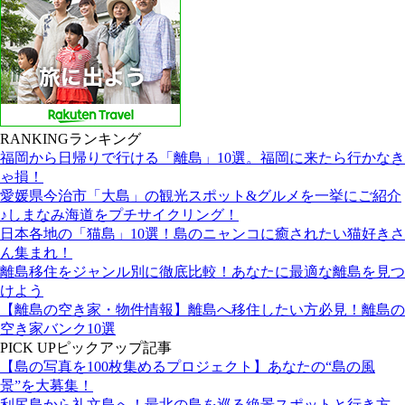
RANKING
ランキング
福岡から日帰りで行ける「離島」10選。福岡に来たら行かなき
ゃ損！
愛媛県今治市「大島」の観光スポット&グルメを一挙にご紹介
♪しまなみ海道をプチサイクリング！
日本各地の「猫島」10選！島のニャンコに癒されたい猫好きさ
ん集まれ！
離島移住をジャンル別に徹底比較！あなたに最適な離島を見つ
けよう
【離島の空き家・物件情報】離島へ移住したい方必見！離島の
空き家バンク10選
PICK UP
ピックアップ記事
【島の写真を100枚集めるプロジェクト】あなたの“島の風
景”を大募集！
利尻島から礼文島へ！最北の島を巡る絶景スポットと行き方