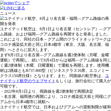
ニュース
ユナイテッド航空は、8月1日より名古屋（セントレア）―グア
ム路線、および福岡―グアム路線を再開すると発表しました。
これにより、同社の日本－グアム間のフライトネットワークは
コロナ感染拡大前と同じ日本4都市（東京、大阪、名古屋、福
岡）へとさらに拡大します。
まず8月1日より名古屋―グアム路線を週2便体制（月曜、金曜
運航）で再開し、続いて8月4日からは福岡―グアム路線を同じ
く週2便体制（木曜、日曜運航）で運航を再開します。使用機
材は2路線ともB737‐800型（ビジネスクラス16席、エコノミー
クラス150席仕様）となります。また、同路線の航空券は、
ユ
ナイテッド航空のウエブサイト
もしくは、旅行会社にて購入が
可能です。
・2022年8月1日より、両路線を週2便体制で再開決定
・名古屋、福岡便の再開により、コロナ感染拡大前と同様にグ
アムから日本4都市に就航へ
ユナイテッド航空では、日本およびグアムへの渡航制限が緩和