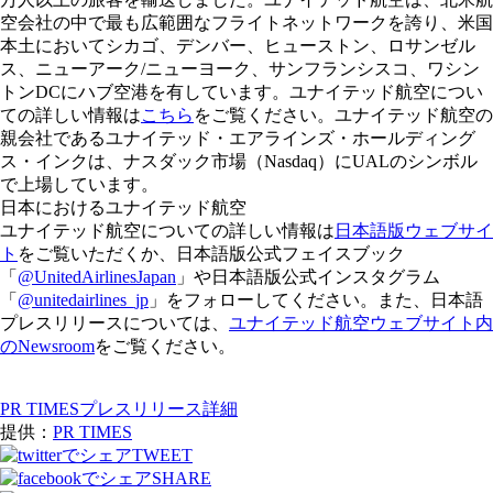
空会社の中で最も広範囲なフライトネットワークを誇り、米国
本土においてシカゴ、デンバー、ヒューストン、ロサンゼル
ス、ニューアーク/ニューヨーク、サンフランシスコ、ワシン
トンDCにハブ空港を有しています。ユナイテッド航空につい
ての詳しい情報は
こちら
をご覧ください。ユナイテッド航空の
親会社であるユナイテッド・エアラインズ・ホールディング
ス・インクは、ナスダック市場（Nasdaq）にUALのシンボル
で上場しています。
日本におけるユナイテッド航空
ユナイテッド航空についての詳しい情報は
日本語版ウェブサイ
ト
をご覧いただくか、日本語版公式フェイスブック
「
@UnitedAirlinesJapan
」や日本語版公式インスタグラム
「
@unitedairlines_jp
」をフォローしてください。また、日本語
プレスリリースについては、
ユナイテッド航空ウェブサイト内
のNewsroom
をご覧ください。
PR TIMESプレスリリース詳細
提供：
PR TIMES
TWEET
SHARE