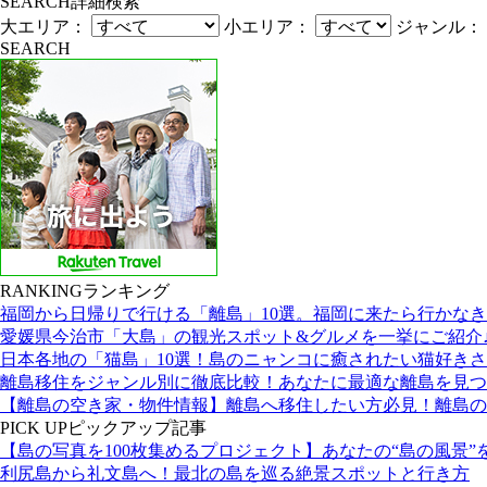
SEARCH
詳細検索
大エリア：
小エリア：
ジャンル：
SEARCH
RANKING
ランキング
福岡から日帰りで行ける「離島」10選。福岡に来たら行かな
愛媛県今治市「大島」の観光スポット&グルメを一挙にご紹介
日本各地の「猫島」10選！島のニャンコに癒されたい猫好き
離島移住をジャンル別に徹底比較！あなたに最適な離島を見つ
【離島の空き家・物件情報】離島へ移住したい方必見！離島の
PICK UP
ピックアップ記事
【島の写真を100枚集めるプロジェクト】あなたの“島の風景”
利尻島から礼文島へ！最北の島を巡る絶景スポットと行き方