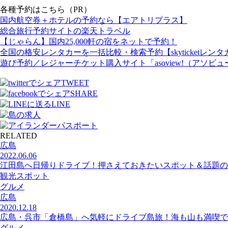
各種予約はこちら（PR）
国内航空券＋ホテルの予約なら【エアトリプラス】
総合旅行予約サイトの楽天トラベル
【じゃらん】国内25,000軒の宿をネットで予約！
全国の格安レンタカーを一括比較・検索予約【skyticketレンタ
遊び予約／レジャーチケット購入サイト「asoview!（アソビュ
TWEET
SHARE
LINE
RELATED
広島
2022.06.06
江田島へ日帰りドライブ！押さえておきたいスポット＆話題の
観光スポット
グルメ
広島
2020.12.18
広島・呉市「倉橋島」へ気軽にドライブ島旅！海も山も満喫で
グルメ