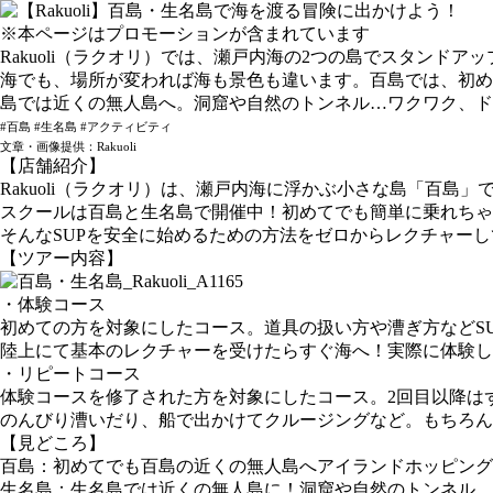
※本ページはプロモーションが含まれています
Rakuoli（ラクオリ）では、瀬戸内海の2つの島でスタンド
海でも、場所が変われば海も景色も違います。百島では、初め
島では近くの無人島へ。洞窟や自然のトンネル…ワクワク、ド
#百島 #生名島 #アクティビティ
文章・画像提供：Rakuoli
【店舗紹介】
Rakuoli（ラクオリ）は、瀬戸内海に浮かぶ小さな島「百島
スクールは百島と生名島で開催中！初めてでも簡単に乗れちゃ
そんなSUPを安全に始めるための方法をゼロからレクチャー
【ツアー内容】
・体験コース
初めての方を対象にしたコース。道具の扱い方や漕ぎ方などS
陸上にて基本のレクチャーを受けたらすぐ海へ！実際に体験し
・リピートコース
体験コースを修了された方を対象にしたコース。2回目以降は
のんびり漕いだり、船で出かけてクルージングなど。もちろん
【見どころ】
百島：初めてでも百島の近くの無人島へアイランドホッピング
生名島：生名島では近くの無人島に！洞窟や自然のトンネル…