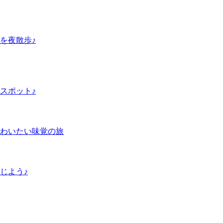
を夜散歩♪
スポット♪
味わいたい味覚の旅
じよう♪