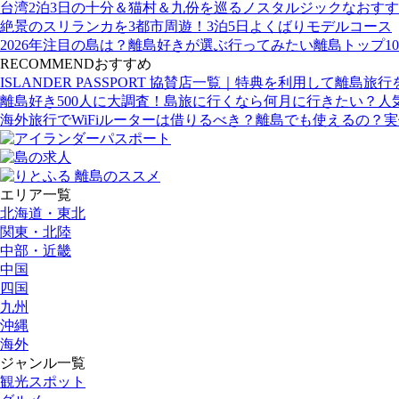
台湾2泊3日の十分＆猫村＆九份を巡るノスタルジックなおす
絶景のスリランカを3都市周遊！3泊5日よくばりモデルコース
2026年注目の島は？離島好きが選ぶ行ってみたい離島トップ10
RECOMMEND
おすすめ
ISLANDER PASSPORT 協賛店一覧｜特典を利用して離島旅
離島好き500人に大調査！島旅に行くなら何月に行きたい？人
海外旅行でWiFiルーターは借りるべき？離島でも使えるの？
エリア一覧
北海道・東北
関東・北陸
中部・近畿
中国
四国
九州
沖縄
海外
ジャンル一覧
観光スポット