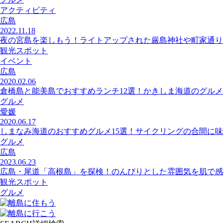
アクティビティ
広島
2022.11.18
夜の宮島を楽しもう！ライトアップされた厳島神社や町家通り
観光スポット
イベント
広島
2020.02.06
倉橋島と能美島でおすすめランチ12選！かきしま海道のグルメ
グルメ
愛媛
2020.06.17
しまなみ海道のおすすめグルメ15選！サイクリングの合間に
グルメ
広島
2023.06.23
広島・尾道「高根島」を探検！のんびりとした雰囲気を肌で感
観光スポット
グルメ