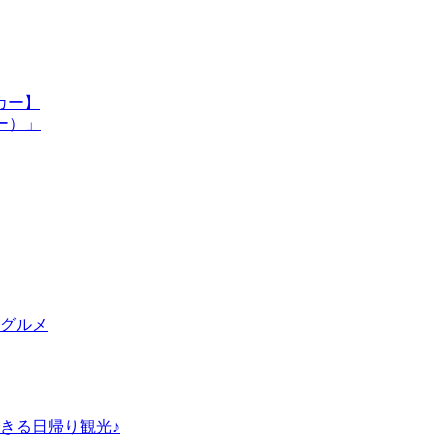
カー】
ー）」
グルメ
きる日帰り観光♪