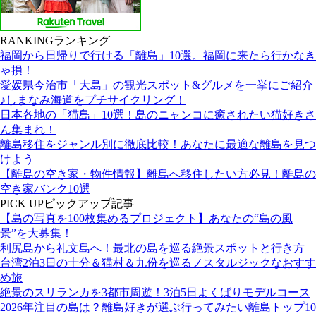
RANKING
ランキング
福岡から日帰りで行ける「離島」10選。福岡に来たら行かなき
ゃ損！
愛媛県今治市「大島」の観光スポット&グルメを一挙にご紹介
♪しまなみ海道をプチサイクリング！
日本各地の「猫島」10選！島のニャンコに癒されたい猫好きさ
ん集まれ！
離島移住をジャンル別に徹底比較！あなたに最適な離島を見つ
けよう
【離島の空き家・物件情報】離島へ移住したい方必見！離島の
空き家バンク10選
PICK UP
ピックアップ記事
【島の写真を100枚集めるプロジェクト】あなたの“島の風
景”を大募集！
利尻島から礼文島へ！最北の島を巡る絶景スポットと行き方
台湾2泊3日の十分＆猫村＆九份を巡るノスタルジックなおすす
め旅
絶景のスリランカを3都市周遊！3泊5日よくばりモデルコース
2026年注目の島は？離島好きが選ぶ行ってみたい離島トップ10