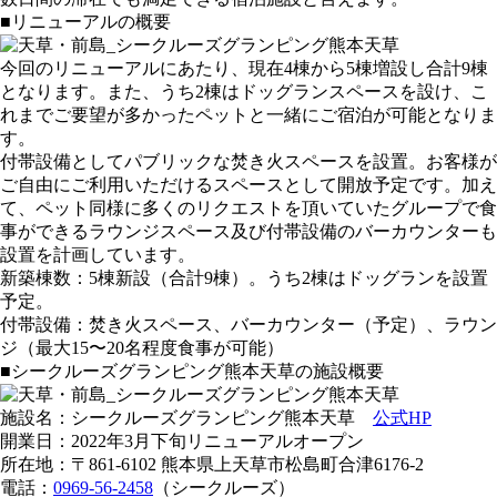
■リニューアルの概要
今回のリニューアルにあたり、現在4棟から5棟増設し合計9棟
となります。また、うち2棟はドッグランスペースを設け、こ
れまでご要望が多かったペットと一緒にご宿泊が可能となりま
す。
付帯設備としてパブリックな焚き火スペースを設置。お客様が
ご自由にご利用いただけるスペースとして開放予定です。加え
て、ペット同様に多くのリクエストを頂いていたグループで食
事ができるラウンジスペース及び付帯設備のバーカウンターも
設置を計画しています。
新築棟数：5棟新設（合計9棟）。うち2棟はドッグランを設置
予定。
付帯設備：焚き火スペース、バーカウンター（予定）、ラウン
ジ（最大15〜20名程度食事が可能）
■シークルーズグランピング熊本天草の施設概要
施設名：シークルーズグランピング熊本天草
公式HP
開業日：2022年3月下旬リニューアルオープン
所在地：〒861-6102 熊本県上天草市松島町合津6176-2
電話：
0969-56-2458
（シークルーズ）