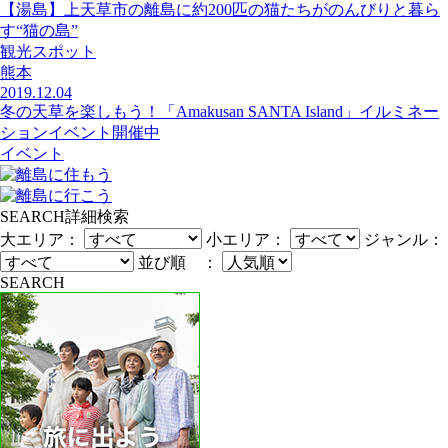
【湯島】上天草市の離島に約200匹の猫たちがのんびりと暮ら
す“猫の島”
観光スポット
熊本
2019.12.04
冬の天草を楽しもう！「Amakusan SANTA Island」イルミネー
ションイベント開催中
イベント
SEARCH
詳細検索
大エリア：
小エリア：
ジャンル：
並び順 ：
SEARCH