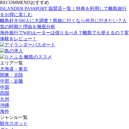
RECOMMEND
おすすめ
ISLANDER PASSPORT 協賛店一覧｜特典を利用して離島旅行
をお得に楽しむ
離島好き500人に大調査！島旅に行くなら何月に行きたい？人
気の時期と理由を徹底分析
海外旅行でWiFiルーターは借りるべき？離島でも使えるの？実
体験をレビュー！
エリア一覧
北海道・東北
関東・北陸
中部・近畿
中国
四国
九州
沖縄
海外
ジャンル一覧
観光スポット