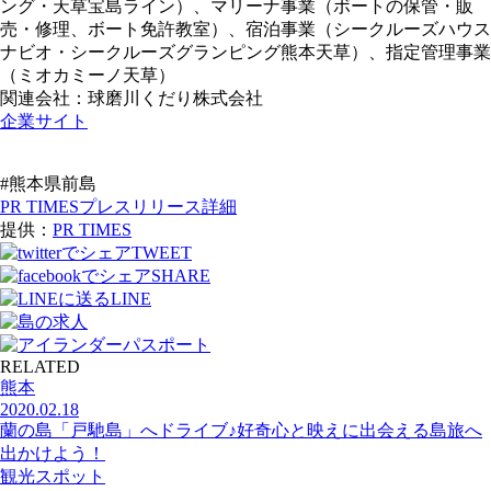
ング・天草宝島ライン）、マリーナ事業（ボートの保管・販
売・修理、ボート免許教室）、宿泊事業（シークルーズハウス
ナビオ・シークルーズグランピング熊本天草）、指定管理事業
（ミオカミーノ天草）
関連会社：球磨川くだり株式会社
企業サイト
#熊本県前島
PR TIMESプレスリリース詳細
提供：
PR TIMES
TWEET
SHARE
LINE
RELATED
熊本
2020.02.18
蘭の島「戸馳島」へドライブ♪好奇心と映えに出会える島旅へ
出かけよう！
観光スポット