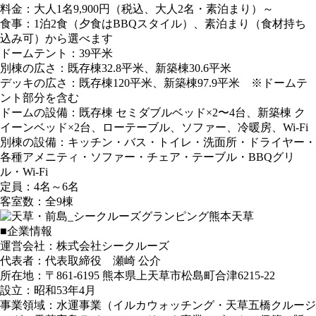
料金：大人1名9,900円（税込、大人2名・素泊まり）～
食事：1泊2食（夕食はBBQスタイル）、素泊まり（食材持ち
込み可）から選べます
ドームテント：39平米
別棟の広さ：既存棟32.8平米、新築棟30.6平米
デッキの広さ：既存棟120平米、新築棟97.9平米 ※ドームテ
ント部分を含む
ドームの設備：既存棟 セミダブルベッド×2〜4台、新築棟 ク
イーンベッド×2台、ローテーブル、ソファー、冷暖房、Wi-Fi
別棟の設備：キッチン・バス・トイレ・洗面所・ドライヤー・
各種アメニティ・ソファー・チェア・テーブル・BBQグリ
ル・Wi-Fi
定員：4名～6名
客室数：全9棟
■企業情報
運営会社：株式会社シークルーズ
代表者：代表取締役 瀬崎 公介
所在地：〒861-6195 熊本県上天草市松島町合津6215-22
設立：昭和53年4月
事業領域：水運事業（イルカウォッチング・天草五橋クルージ