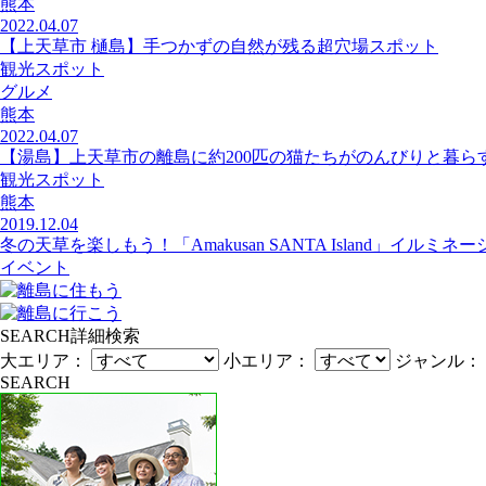
熊本
2022.04.07
【上天草市 樋島】手つかずの自然が残る超穴場スポット
観光スポット
グルメ
熊本
2022.04.07
【湯島】上天草市の離島に約200匹の猫たちがのんびりと暮らす
観光スポット
熊本
2019.12.04
冬の天草を楽しもう！「Amakusan SANTA Island」イル
イベント
SEARCH
詳細検索
大エリア：
小エリア：
ジャンル：
SEARCH