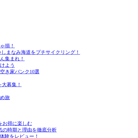
きゃ損！
♪しまなみ海道をプチサイクリング！
さん集まれ！
けよう
空き家バンク10選
を大募集！
すめ旅
行をお得に楽しむ
気の時期と理由を徹底分析
実体験をレビュー！