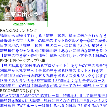
RANKING
ランキング
福岡から日帰りで行ける「離島」10選。福岡に来たら行かな
愛媛県今治市「大島」の観光スポット&グルメを一挙にご紹介
日本各地の「猫島」10選！島のニャンコに癒されたい猫好き
離島移住をジャンル別に徹底比較！あなたに最適な離島を見つ
【離島の空き家・物件情報】離島へ移住したい方必見！離島の
PICK UP
ピックアップ記事
【島の写真を100枚集めるプロジェクト】あなたの“島の風景”
利尻島から礼文島へ！最北の島を巡る絶景スポットと行き方
台湾2泊3日の十分＆猫村＆九份を巡るノスタルジックなおす
絶景のスリランカを3都市周遊！3泊5日よくばりモデルコース
2026年注目の島は？離島好きが選ぶ行ってみたい離島トップ10
RECOMMEND
おすすめ
ISLANDER PASSPORT 協賛店一覧｜特典を利用して離島旅
離島好き500人に大調査！島旅に行くなら何月に行きたい？人
海外旅行でWiFiルーターは借りるべき？離島でも使えるの？