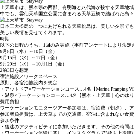
上天草市は、熊本県の西部、有明海と八代海が接する天草地域
中でも、雲仙天草国立公園に含まれる天草五橋で結ばれた島々
日本三大松島の一つにあげられる天草松島は、美しい夕景でも
美しい表情を見せてくれます。
時期
以下の日程のうち、1回のみ実施（事前アンケートにより決定
9月8日（水）～10日（金）
9月15日（水）～17日（金）
9月29日（水）～10月1日（金）
2泊3日を想定
宿泊施設／ワークスペース
原則、各宿泊施設内を想定
・アウトドア×ワーケーションコース…4名【Marina Franping Vil
・温泉×ワーケーションコース…4名【熊本・上天草｜心のゆり
費用負担
ワーケーションモニターツアー参加者は、宿泊費（朝夕）、アク
参加者負担費は、上天草までの交通費、宿泊に含まれない食費
参加条件
・後述のアクティビティに参加いただきます。その他の時間は
・ワーケーション体験に関し、インスタグラムで3枚以上投稿