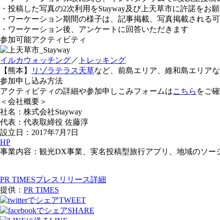
・投稿した写真の2次利用をStayway及び上天草市に許諾をお
・ワーケーション期間の様子は、記事掲載、写真掲載される可
・ワーケーション後、アンケートに回答いただきます
参加可能アクティビティ
イルカウォッチング
／
トレッキング
【熊本】
リゾラテラス天草
など、前島エリア、維和島エリアな
参加申し込み方法
アクティビティの詳細や参加申しこみフォームは
こちら
をご確
＜会社概要＞
社名：株式会社Stayway
代表：代表取締役 佐藤淳
設立日：2017年7月7日
HP
事業内容：観光DX事業、実名投稿型旅行アプリ、地域のソー
PR TIMESプレスリリース詳細
提供：
PR TIMES
TWEET
SHARE