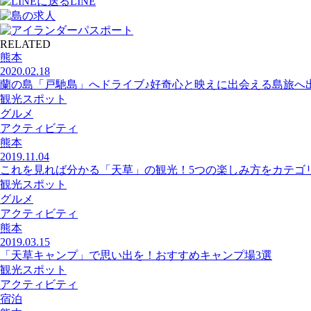
LINE
RELATED
熊本
2020.02.18
蘭の島「戸馳島」へドライブ♪好奇心と映えに出会える島旅へ
観光スポット
グルメ
アクティビティ
熊本
2019.11.04
これを見れば分かる「天草」の観光！5つの楽しみ方をカテゴ
観光スポット
グルメ
アクティビティ
熊本
2019.03.15
「天草キャンプ」で思い出を！おすすめキャンプ場3選
観光スポット
アクティビティ
宿泊