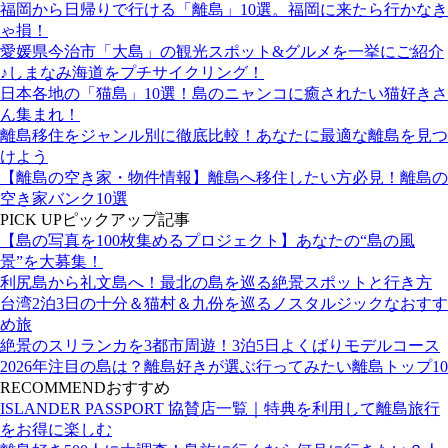
福岡から日帰りで行ける「離島」10選。福岡に来たら行かなき
ゃ損！
愛媛県今治市「大島」の観光スポット&グルメを一挙にご紹介
♪しまなみ海道をプチサイクリング！
日本各地の「猫島」10選！島のニャンコに癒されたい猫好きさ
ん集まれ！
離島移住をジャンル別に徹底比較！あなたに最適な離島を見つ
けよう
【離島の空き家・物件情報】離島へ移住したい方必見！離島の
空き家バンク10選
PICK UP
ピックアップ記事
【島の写真を100枚集めるプロジェクト】あなたの“島の風
景”を大募集！
利尻島から礼文島へ！最北の島を巡る絶景スポットと行き方
台湾2泊3日の十分＆猫村＆九份を巡るノスタルジックなおすす
め旅
絶景のスリランカを3都市周遊！3泊5日よくばりモデルコース
2026年注目の島は？離島好きが選ぶ行ってみたい離島トップ10
RECOMMEND
おすすめ
ISLANDER PASSPORT 協賛店一覧｜特典を利用して離島旅行
をお得に楽しむ