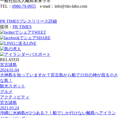
一般社団法人離島未来ラボ
TEL：
0980-79-9955
e-mail：info@rito-labo.com
PR TIMESプレスリリース詳細
提供：
PR TIMES
TWEET
SHARE
LINE
RELATED
宮古諸島
2024.01.04
大神島を知っていますか？宮古島から船で15分の神が宿る小さ
な島！
観光スポット
グルメ
アクティビティ
宮古諸島
2021.03.24
沖縄に水納島が2つある？！船でしか行けない離島へアイラン