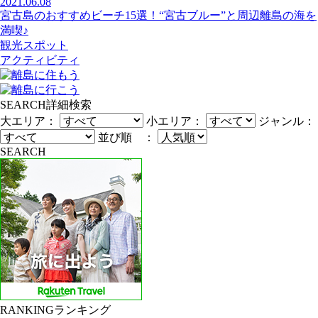
2021.06.08
宮古島のおすすめビーチ15選！“宮古ブルー”と周辺離島の海を
満喫♪
観光スポット
アクティビティ
SEARCH
詳細検索
大エリア：
小エリア：
ジャンル：
並び順 ：
SEARCH
RANKING
ランキング