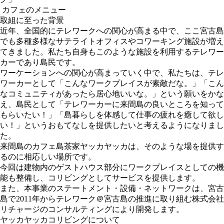
カフェのメニュー
取組に至った背景
近年、全国的にテレワークへの関心が高まる中で、ここ宮古島
でも多種多様なサテライトオフィスやコワーキング施設が増え
てきました。私たち自身もこのような施設を利用するテレワー
カーであり島民です。
ワーケーションへの関心が高まっていく中で、私たちは、テレ
ワーカーとして「こんなワークプレイスが素敵だな。」「こん
なコミュニティがあったら居心地いいな。」という願いをかな
え、島民として「テレワーカーに来間島の良いところを知って
もらいたい！」「島暮らしを体感して仕事の疲れを癒して欲し
い！」というおもてなしを提供したいと考えるようになりまし
た。
来間島のカフェ島茶家ヤッカヤッカは、そのような場を提供す
るのに相応しい場所です。
今回は建物内のゲストハウス部分にワークプレイスとしての機
能も整備し、コリビングとしてサービスを提供します。
また、本事業のステートメント・設備・ネットワークは、宮古
島で2011年からテレワーク＠宮古島の推進に取り組む株式会社
リチャージのコンサルティングにより開発します。
ヤッカヤッカコリビングについて