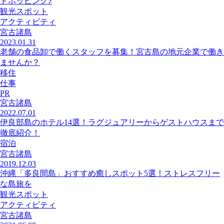
ドホッピング♪
観光スポット
アクティビティ
宮古諸島
2023.01.31
老舗の食品卸で働くスタッフを募集！宮古島の地元企業で働き
ませんか？
移住
仕事
PR
宮古諸島
2022.07.01
伊良部島のホテル14選！ラグジュアリーからゲストハウスまで
徹底紹介！
宿泊
宮古諸島
2019.12.03
沖縄「多良間島」おすすめ癒しスポット5選！ストレスフリー
な島旅を
観光スポット
アクティビティ
宮古諸島