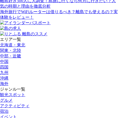
離島好き500人に大調査！島旅に行くなら何月に行きたい？人
気の時期と理由を徹底分析
海外旅行でWiFiルーターは借りるべき？離島でも使えるの？実
体験をレビュー！
エリア一覧
北海道・東北
関東・北陸
中部・近畿
中国
四国
九州
沖縄
海外
ジャンル一覧
観光スポット
グルメ
アクティビティ
宿泊
イベント