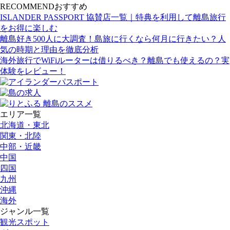
RECOMMEND
おすすめ
ISLANDER PASSPORT 協賛店一覧｜特典を利用して離島旅行
をお得に楽しむ
離島好き500人に大調査！島旅に行くなら何月に行きたい？人
気の時期と理由を徹底分析
海外旅行でWiFiルーターは借りるべき？離島でも使えるの？実
体験をレビュー！
エリア一覧
北海道・東北
関東・北陸
中部・近畿
中国
四国
九州
沖縄
海外
ジャンル一覧
観光スポット