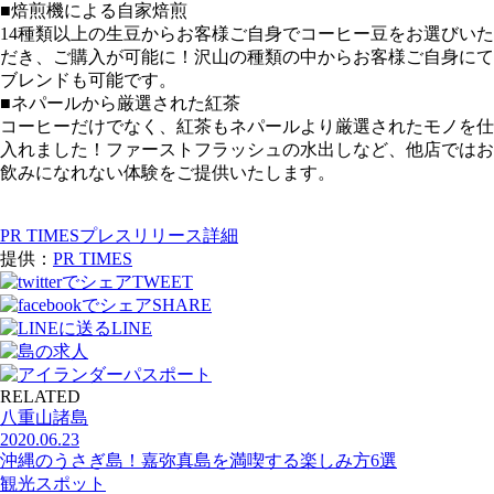
■焙煎機による自家焙煎
14種類以上の生豆からお客様ご自身でコーヒー豆をお選びいた
だき、ご購入が可能に！沢山の種類の中からお客様ご自身にて
ブレンドも可能です。
■ネパールから厳選された紅茶
コーヒーだけでなく、紅茶もネパールより厳選されたモノを仕
入れました！ファーストフラッシュの水出しなど、他店ではお
飲みになれない体験をご提供いたします。
PR TIMESプレスリリース詳細
提供：
PR TIMES
TWEET
SHARE
LINE
RELATED
八重山諸島
2020.06.23
沖縄のうさぎ島！嘉弥真島を満喫する楽しみ方6選
観光スポット