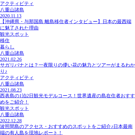
アクティビティ
八重山諸島
2020.11.13
【沖縄県・与那国島 離島移住者インタビュー】日本の最西端
に魅了された理由
観光スポット
移住
暮らし
八重山諸島
2021.02.26
サガリバナとは？一夜限りの儚い花の魅力とツアーがまるわか
り♪
アクティビティ
八重山諸島
2021.08.23
西表島の1泊2日観光モデルコース！世界遺産の島在住者おすす
めをご紹介！
観光スポット
八重山諸島
2022.12.28
波照間島のアクセス・おすすめのスポットをご紹介♪日本最南
端の有人島を現地レポート！