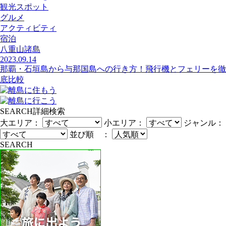
観光スポット
グルメ
アクティビティ
宿泊
八重山諸島
2023.09.14
那覇・石垣島から与那国島への行き方！飛行機とフェリーを徹
底比較
SEARCH
詳細検索
大エリア：
小エリア：
ジャンル：
並び順 ：
SEARCH