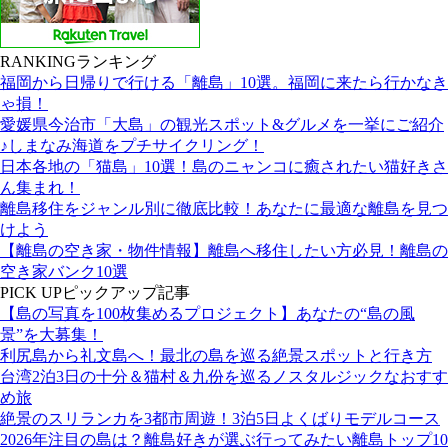
RANKING
ランキング
福岡から日帰りで行ける「離島」10選。福岡に来たら行かなき
ゃ損！
愛媛県今治市「大島」の観光スポット&グルメを一挙にご紹介
♪しまなみ海道をプチサイクリング！
日本各地の「猫島」10選！島のニャンコに癒されたい猫好きさ
ん集まれ！
離島移住をジャンル別に徹底比較！あなたに最適な離島を見つ
けよう
【離島の空き家・物件情報】離島へ移住したい方必見！離島の
空き家バンク10選
PICK UP
ピックアップ記事
【島の写真を100枚集めるプロジェクト】あなたの“島の風
景”を大募集！
利尻島から礼文島へ！最北の島を巡る絶景スポットと行き方
台湾2泊3日の十分＆猫村＆九份を巡るノスタルジックなおすす
め旅
絶景のスリランカを3都市周遊！3泊5日よくばりモデルコース
2026年注目の島は？離島好きが選ぶ行ってみたい離島トップ10