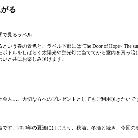
上がる
闇で見るラベル
部には“The Door of Hope~ The sun also rises wh
たボトルをしばらく太陽光や蛍光灯に当ててから室内を真っ暗に
わいと共にお楽しみ頂けます。
社会人…。大切な方へのプレゼントとしてもご利用頂きたいで
です。2020年の夏酒にはじまり、秋酒、冬酒と続き、今回の
。