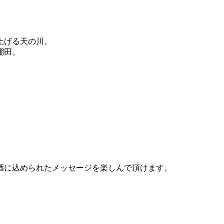
。
上げる天の川。
棚田。
酒に込められたメッセージを楽しんで頂けます。