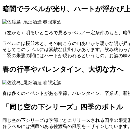
暗闇でラベルが光り、ハートが浮かび
（左から）明るいところで見るラベル／一定条件のもと、暗
ラベルには桜並木と、その向こうの山あいから暖かな陽が昇るという春の景色と、ラベル下
そしてこのラベルには素敵な仕掛けがあります。飲み終わっ
二羽の朱鷺の間にはハートが現われるというもの。お酒の味
春の行事やバレンタイン、大切な方へ
春は多くのイベントがある季節。バレンタイン、卒業式、新
「同じ空の下シリーズ」四季のボトル
同じ空の下シリーズは季節ごとにリリースされる四季の限定酒
各ラベルには酒蔵のある佐渡島の風景をデザインしています