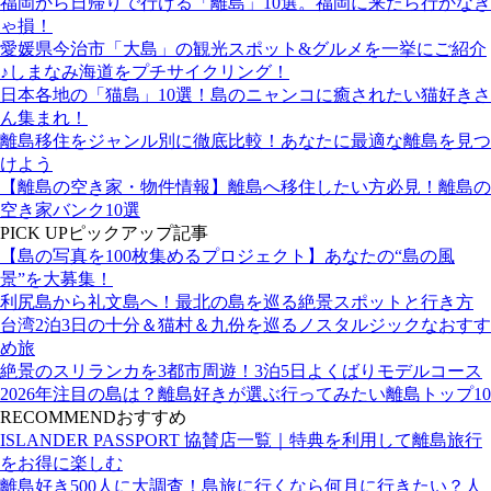
福岡から日帰りで行ける「離島」10選。福岡に来たら行かなき
ゃ損！
愛媛県今治市「大島」の観光スポット&グルメを一挙にご紹介
♪しまなみ海道をプチサイクリング！
日本各地の「猫島」10選！島のニャンコに癒されたい猫好きさ
ん集まれ！
離島移住をジャンル別に徹底比較！あなたに最適な離島を見つ
けよう
【離島の空き家・物件情報】離島へ移住したい方必見！離島の
空き家バンク10選
PICK UP
ピックアップ記事
【島の写真を100枚集めるプロジェクト】あなたの“島の風
景”を大募集！
利尻島から礼文島へ！最北の島を巡る絶景スポットと行き方
台湾2泊3日の十分＆猫村＆九份を巡るノスタルジックなおすす
め旅
絶景のスリランカを3都市周遊！3泊5日よくばりモデルコース
2026年注目の島は？離島好きが選ぶ行ってみたい離島トップ10
RECOMMEND
おすすめ
ISLANDER PASSPORT 協賛店一覧｜特典を利用して離島旅行
をお得に楽しむ
離島好き500人に大調査！島旅に行くなら何月に行きたい？人