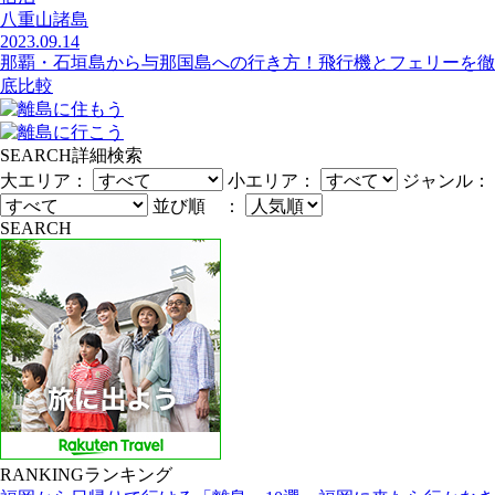
八重山諸島
2023.09.14
那覇・石垣島から与那国島への行き方！飛行機とフェリーを徹
底比較
SEARCH
詳細検索
大エリア：
小エリア：
ジャンル：
並び順 ：
SEARCH
RANKING
ランキング