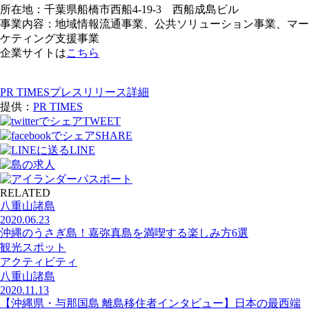
所在地：千葉県船橋市西船4-19-3 西船成島ビル
事業内容：地域情報流通事業、公共ソリューション事業、マー
ケティング支援事業
企業サイトは
こちら
PR TIMESプレスリリース詳細
提供：
PR TIMES
TWEET
SHARE
LINE
RELATED
八重山諸島
2020.06.23
沖縄のうさぎ島！嘉弥真島を満喫する楽しみ方6選
観光スポット
アクティビティ
八重山諸島
2020.11.13
【沖縄県・与那国島 離島移住者インタビュー】日本の最西端