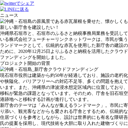
ニュース
沖縄県石垣市と、石垣市のふるさと納税事務局業務を受託して
いる株式会社フューチャーリンクネットワークは、市民が集う
ランドマークとして、伝統的な赤瓦を使用した新庁舎の建設の
ために、2020年12月25日よりふるさと納税を活用したクラウド
ファンディングを開始しました。
プロジェクト開始の背景
現石垣市役所は建築から約50年が経過しており、施設の老朽化
や狭隘化、バリアフリーへの対応不足等、多くの問題を抱えて
います。また、沖縄県の津波浸水想定区域内に位置しており、
移転が緊急の課題となっています。そのため、庁舎を旧石垣空
港跡地へと移転する計画が進行しています。
新庁舎のテーマは「みんなが集えるランドマーク」。市民に寄
り添い、観光客などからも愛される庁舎とするため、伝統的な
住居づくりを参考としながら、設計は世界的にも有名な隈研吾
氏の提案を採用し、現代技術を大胆に取り入れた建物づくりに