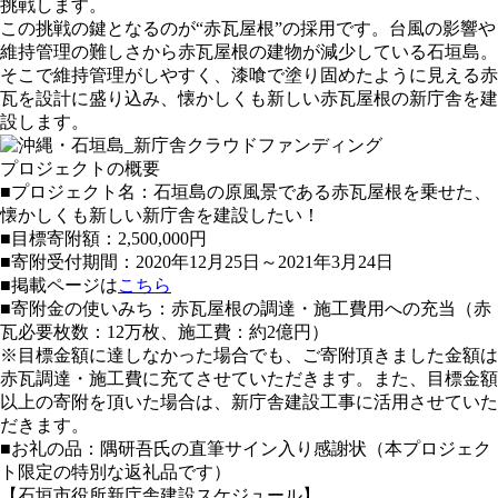
挑戦します。
この挑戦の鍵となるのが“赤瓦屋根”の採用です。台風の影響や
維持管理の難しさから赤瓦屋根の建物が減少している石垣島。
そこで維持管理がしやすく、漆喰で塗り固めたように見える赤
瓦を設計に盛り込み、懐かしくも新しい赤瓦屋根の新庁舎を建
設します。
プロジェクトの概要
■プロジェクト名：石垣島の原風景である赤瓦屋根を乗せた、
懐かしくも新しい新庁舎を建設したい！
■目標寄附額：2,500,000円
■寄附受付期間：2020年12月25日～2021年3月24日
■掲載ページは
こちら
■寄附金の使いみち：赤瓦屋根の調達・施工費用への充当（赤
瓦必要枚数：12万枚、施工費：約2億円）
※目標金額に達しなかった場合でも、ご寄附頂きました金額は
赤瓦調達・施工費に充てさせていただきます。また、目標金額
以上の寄附を頂いた場合は、新庁舎建設工事に活用させていた
だきます。
■お礼の品：隅研吾氏の直筆サイン入り感謝状（本プロジェク
ト限定の特別な返礼品です）
【石垣市役所新庁舎建設スケジュール】