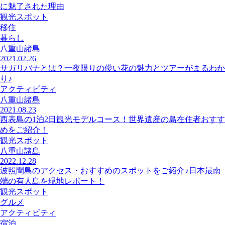
に魅了された理由
観光スポット
移住
暮らし
八重山諸島
2021.02.26
サガリバナとは？一夜限りの儚い花の魅力とツアーがまるわか
り♪
アクティビティ
八重山諸島
2021.08.23
西表島の1泊2日観光モデルコース！世界遺産の島在住者おすす
めをご紹介！
観光スポット
八重山諸島
2022.12.28
波照間島のアクセス・おすすめのスポットをご紹介♪日本最南
端の有人島を現地レポート！
観光スポット
グルメ
アクティビティ
宿泊