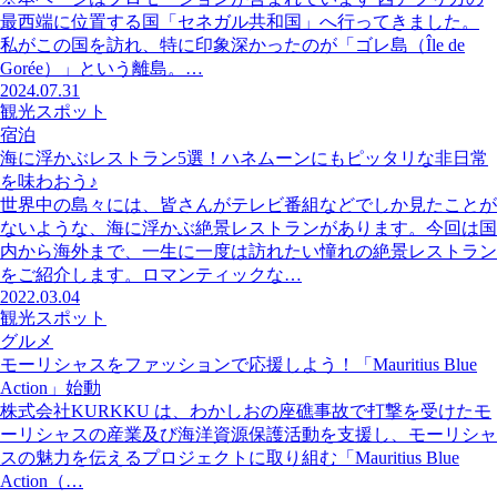
最西端に位置する国「セネガル共和国」へ行ってきました。
私がこの国を訪れ、特に印象深かったのが「ゴレ島（Île de
Gorée）」という離島。…
2024.07.31
観光スポット
宿泊
海に浮かぶレストラン5選！ハネムーンにもピッタリな非日常
を味わおう♪
世界中の島々には、皆さんがテレビ番組などでしか見たことが
ないような、海に浮かぶ絶景レストランがあります。今回は国
内から海外まで、一生に一度は訪れたい憧れの絶景レストラン
をご紹介します。ロマンティックな…
2022.03.04
観光スポット
グルメ
モーリシャスをファッションで応援しよう！「Mauritius Blue
Action」始動
株式会社KURKKU は、わかしおの座礁事故で打撃を受けたモ
ーリシャスの産業及び海洋資源保護活動を支援し、モーリシャ
スの魅力を伝えるプロジェクトに取り組む「Mauritius Blue
Action（…