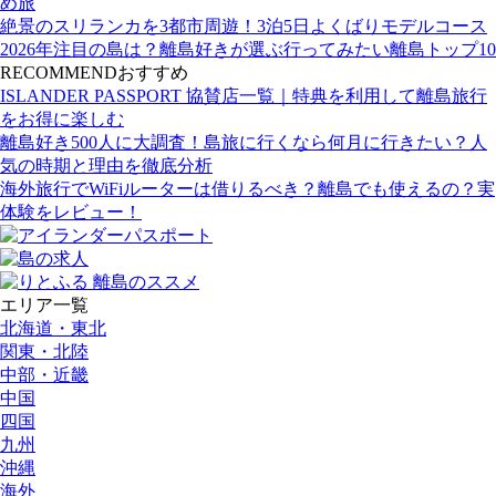
め旅
絶景のスリランカを3都市周遊！3泊5日よくばりモデルコース
2026年注目の島は？離島好きが選ぶ行ってみたい離島トップ10
RECOMMEND
おすすめ
ISLANDER PASSPORT 協賛店一覧｜特典を利用して離島旅行
をお得に楽しむ
離島好き500人に大調査！島旅に行くなら何月に行きたい？人
気の時期と理由を徹底分析
海外旅行でWiFiルーターは借りるべき？離島でも使えるの？実
体験をレビュー！
エリア一覧
北海道・東北
関東・北陸
中部・近畿
中国
四国
九州
沖縄
海外