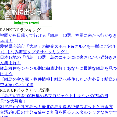
RANKING
ランキング
福岡から日帰りで行ける「離島」10選。福岡に来たら行かなき
ゃ損！
愛媛県今治市「大島」の観光スポット&グルメを一挙にご紹介
♪しまなみ海道をプチサイクリング！
日本各地の「猫島」10選！島のニャンコに癒されたい猫好きさ
ん集まれ！
離島移住をジャンル別に徹底比較！あなたに最適な離島を見つ
けよう
【離島の空き家・物件情報】離島へ移住したい方必見！離島の
空き家バンク10選
PICK UP
ピックアップ記事
【島の写真を100枚集めるプロジェクト】あなたの“島の風
景”を大募集！
利尻島から礼文島へ！最北の島を巡る絶景スポットと行き方
台湾2泊3日の十分＆猫村＆九份を巡るノスタルジックなおすす