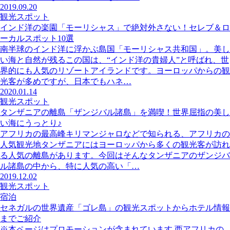
2019.09.20
観光スポット
インド洋の楽園「モーリシャス」で絶対外さない！セレブ＆ロ
ーカルスポット10選
南半球のインド洋に浮かぶ島国「モーリシャス共和国」。美し
い海と自然が残るこの国は、“インド洋の貴婦人”と呼ばれ、世
界的にも人気のリゾートアイランドです。ヨーロッパからの観
光客が多めですが、日本でもハネ…
2020.01.14
観光スポット
タンザニアの離島「ザンジバル諸島」を満喫！世界屈指の美し
い海にうっとり♪
アフリカの最高峰キリマンジャロなどで知られる、アフリカの
人気観光地タンザニアにはヨーロッパから多くの観光客が訪れ
る人気の離島があります。今回はそんなタンザニアのザンジバ
ル諸島の中から、特に人気の高い「…
2019.12.02
観光スポット
宿泊
セネガルの世界遺産「ゴレ島」の観光スポットからホテル情報
までご紹介
※本ページはプロモーションが含まれています 西アフリカの