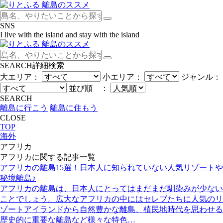
SNS
I live with the island and stay with the island
SEARCH
詳細検索
大エリア：
小エリア：
ジャンル：
並び順 ：
SEARCH
離島に行こう
離島に住もう
CLOSE
TOP
海外
アフリカ
アフリカ
に関する記事一覧
アフリカの離島15選！日本人に知られていない人気リゾートや
秘境離島♪
アフリカの離島は、日本人にとってはまだまだ馴染みが少ない
ことでしょう。広大なアフリカの中にはセレブたちに人気のリ
ゾートアイランドから自然豊かな離島、植民地時代を思わせる
歴史的に重要な離島など様々な特色…