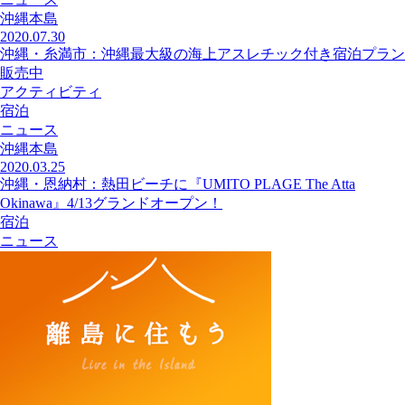
沖縄本島
2020.07.30
沖縄・糸満市：沖縄最大級の海上アスレチック付き宿泊プラン
販売中
アクティビティ
宿泊
ニュース
沖縄本島
2020.03.25
沖縄・恩納村：熱田ビーチに『UMITO PLAGE The Atta
Okinawa』4/13グランドオープン！
宿泊
ニュース