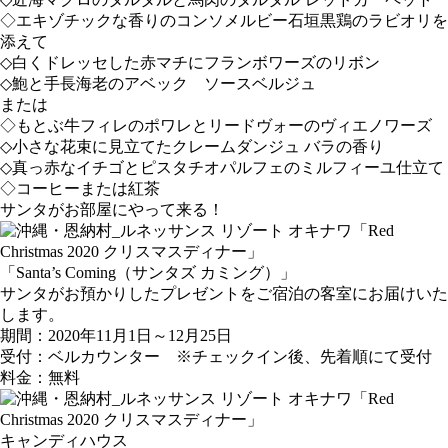
◇エキゾチックな香りのコンソメルビー石垣黒鶏のラビオリを
添えて
◇白くドレッセした赤マチにフランボワーズのリボン
◇鮑と手長海老のアベック ソースベルジュ
または
◇もとぶ牛フィレのポワレとリードヴォーのヴィエノワーズ
◇小さな花束に見立てたクレームダンジュ バラの香り
◇真っ赤なイチゴとピスタチオパルフェのミルフィーユ仕立て
◇コーヒーまたは紅茶
サンタがお部屋にやって来る！
「Santa’s Coming（サンタズ カミング）」
サンタがお預かりしたプレゼントをご宿泊の客室にお届けいた
します。
期間：2020年11月1日～12月25日
受付：ベルカウンター ※チェックイン後、先着順にて受付
料金：無料
キャンディハウス