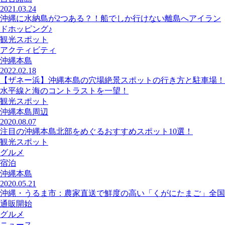
2021.03.24
沖縄に水納島が2つある？！船でしか行けない離島へアイラン
ドホッピング♪
観光スポット
アクティビティ
沖縄本島
2022.02.18
【ザネー浜】沖縄本島の穴場絶景スポットの行き方と駐車場！
水平線と海のコントラストを一望！
観光スポット
沖縄本島周辺
2020.08.07
注目の沖縄本島北部をめぐるおすすめスポット10選！
観光スポット
グルメ
宿泊
沖縄本島
2020.05.21
沖縄・うるま市：農家直送で鮮度の高い「くがにたまご」全国
通販開始
グルメ
ニュース