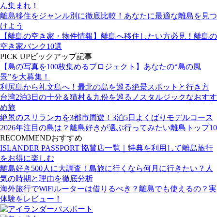
ん集まれ！
離島移住をジャンル別に徹底比較！あなたに最適な離島を見つ
けよう
【離島の空き家・物件情報】離島へ移住したい方必見！離島の
空き家バンク10選
PICK UP
ピックアップ記事
【島の写真を100枚集めるプロジェクト】あなたの“島の風
景”を大募集！
利尻島から礼文島へ！最北の島を巡る絶景スポットと行き方
台湾2泊3日の十分＆猫村＆九份を巡るノスタルジックなおすす
め旅
絶景のスリランカを3都市周遊！3泊5日よくばりモデルコース
2026年注目の島は？離島好きが選ぶ行ってみたい離島トップ10
RECOMMEND
おすすめ
ISLANDER PASSPORT 協賛店一覧｜特典を利用して離島旅行
をお得に楽しむ
離島好き500人に大調査！島旅に行くなら何月に行きたい？人
気の時期と理由を徹底分析
海外旅行でWiFiルーターは借りるべき？離島でも使えるの？実
体験をレビュー！