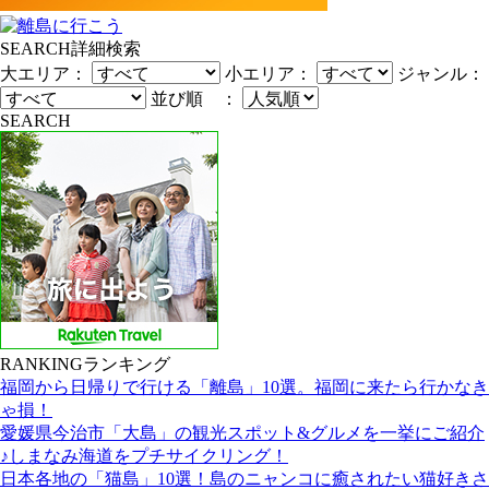
SEARCH
詳細検索
大エリア：
小エリア：
ジャンル：
並び順 ：
SEARCH
RANKING
ランキング
福岡から日帰りで行ける「離島」10選。福岡に来たら行かなき
ゃ損！
愛媛県今治市「大島」の観光スポット&グルメを一挙にご紹介
♪しまなみ海道をプチサイクリング！
日本各地の「猫島」10選！島のニャンコに癒されたい猫好きさ