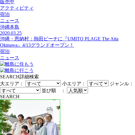
販売中
アクティビティ
宿泊
ニュース
沖縄本島
2020.03.25
沖縄・恩納村：熱田ビーチに『UMITO PLAGE The Atta
Okinawa』4/13グランドオープン！
宿泊
ニュース
SEARCH
詳細検索
大エリア：
小エリア：
ジャンル：
並び順 ：
SEARCH