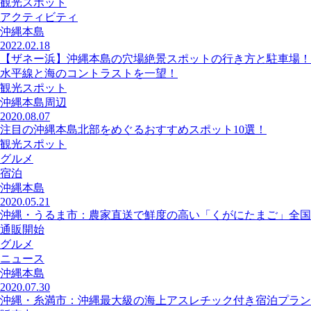
観光スポット
アクティビティ
沖縄本島
2022.02.18
【ザネー浜】沖縄本島の穴場絶景スポットの行き方と駐車場！
水平線と海のコントラストを一望！
観光スポット
沖縄本島周辺
2020.08.07
注目の沖縄本島北部をめぐるおすすめスポット10選！
観光スポット
グルメ
宿泊
沖縄本島
2020.05.21
沖縄・うるま市：農家直送で鮮度の高い「くがにたまご」全国
通販開始
グルメ
ニュース
沖縄本島
2020.07.30
沖縄・糸満市：沖縄最大級の海上アスレチック付き宿泊プラン