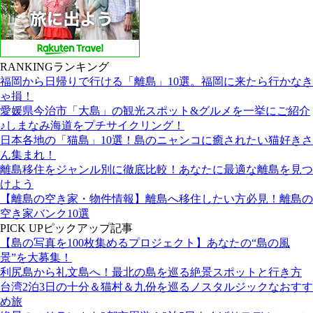
RANKING
ランキング
福岡から日帰りで行ける「離島」10選。福岡に来たら行かなき
ゃ損！
愛媛県今治市「大島」の観光スポット&グルメを一挙にご紹介
♪しまなみ海道をプチサイクリング！
日本各地の「猫島」10選！島のニャンコに癒されたい猫好きさ
ん集まれ！
離島移住をジャンル別に徹底比較！あなたに最適な離島を見つ
けよう
【離島の空き家・物件情報】離島へ移住したい方必見！離島の
空き家バンク10選
PICK UP
ピックアップ記事
【島の写真を100枚集めるプロジェクト】あなたの“島の風
景”を大募集！
利尻島から礼文島へ！最北の島を巡る絶景スポットと行き方
台湾2泊3日の十分＆猫村＆九份を巡るノスタルジックなおすす
め旅