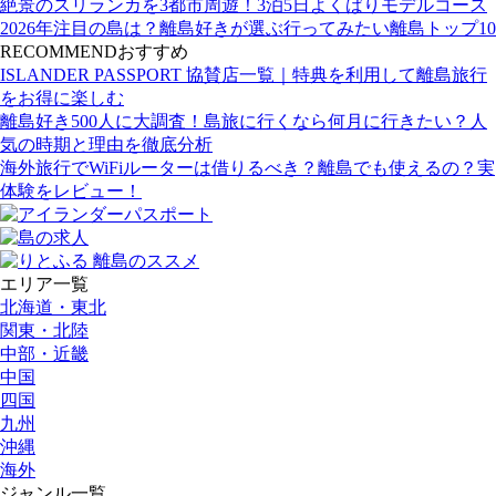
絶景のスリランカを3都市周遊！3泊5日よくばりモデルコース
2026年注目の島は？離島好きが選ぶ行ってみたい離島トップ10
RECOMMEND
おすすめ
ISLANDER PASSPORT 協賛店一覧｜特典を利用して離島旅行
をお得に楽しむ
離島好き500人に大調査！島旅に行くなら何月に行きたい？人
気の時期と理由を徹底分析
海外旅行でWiFiルーターは借りるべき？離島でも使えるの？実
体験をレビュー！
エリア一覧
北海道・東北
関東・北陸
中部・近畿
中国
四国
九州
沖縄
海外
ジャンル一覧