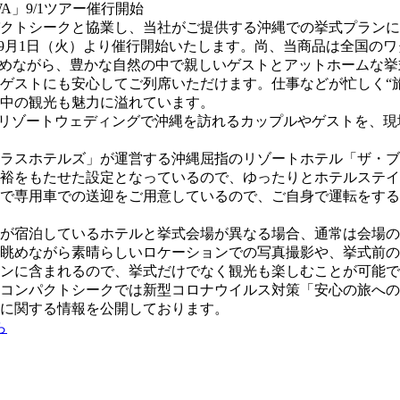
クトシークと協業し、当社がご提供する沖縄での挙式プランに
020年9月1日（火）より催行開始いたします。尚、当商品は全
眺めながら、豊かな自然の中で親しいゲストとアットホームな
ゲストにも安心してご列席いただけます。仕事などが忙しく“
中の観光も魅力に溢れています。
」は、リゾートウェディングで沖縄を訪れるカップルやゲストを
ラスホテルズ」が運営する沖縄屈指のリゾートホテル「ザ・ブ
裕をもたせた設定となっているので、ゆったりとホテルステイ
で専用車での送迎をご用意しているので、ご自身で運転をする
が宿泊しているホテルと挙式会場が異なる場合、通常は会場の
眺めながら素晴らしいロケーションでの写真撮影や、挙式前の
ンに含まれるので、挙式だけでなく観光も楽しむことが可能で
、コンパクトシークでは新型コロナウイルス対策「安心の旅へ
に関する情報を公開しております。
ら