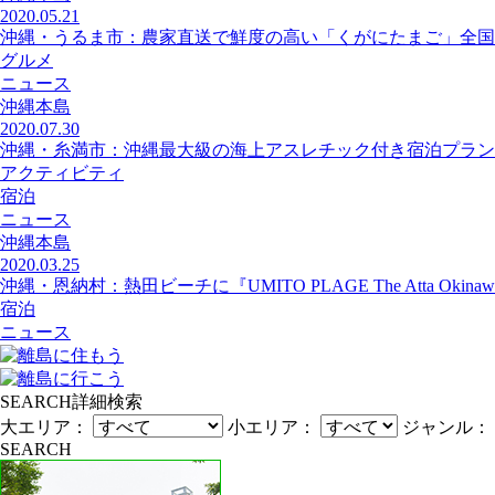
2020.05.21
沖縄・うるま市：農家直送で鮮度の高い「くがにたまご」全国
グルメ
ニュース
沖縄本島
2020.07.30
沖縄・糸満市：沖縄最大級の海上アスレチック付き宿泊プラン
アクティビティ
宿泊
ニュース
沖縄本島
2020.03.25
沖縄・恩納村：熱田ビーチに『UMITO PLAGE The Atta Okin
宿泊
ニュース
SEARCH
詳細検索
大エリア：
小エリア：
ジャンル：
SEARCH