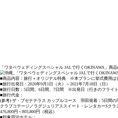
「ワタベウェディングスペシャル JALで行くOKINAWA」商
■商品内容：旅行＋オリジナル特典 ※本プランに挙式費用は
■旅行出発日：2020年9月1日（火）～2021年7月18日（日）
■旅行日数：5日間、6日間、7日間 ※出発日（行きのフライ
■旅行代金：
(参考) ザ・ブセナテラス カップルコース 羽田発着：5日間の
クラブコテージ／ラグジュリアススイート・レンタカーSクラス
476,800円～805,800円（税込）
■対象宿泊ホテル：