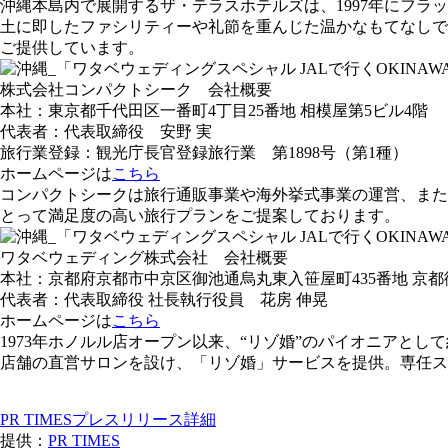
沖縄本島内で展開するザ・テラスホテルズは、1997年にフラ
土に即したファシリティーや礼節を重んじた温かなもてなしで
ご提供しています。
株式会社コンパクトシーク 会社概要
本社：東京都千代田区一番町4丁目25番地 相模屋第5ビル4階
代表者：代表取締役 安野 実
旅行業登録：観光庁長官登録旅行業 第1898号（第1種）
ホームページは
こちら
コンパクトシークは旅行通販事業や海外挙式事業の運営、また
とって満足度の高い旅行プランをご提案しております。
ワタベウェディング株式会社 会社概要
本社：京都府京都市中京区御池通烏丸東入笹屋町435番地 京都
代表者：代表取締役 社長執行役員 花房 伸晃
ホームページは
こちら
1973年ホノルル店オープン以来、“リゾ婚”のパイオニアとし
店舗の直営サロンを設け、「リゾ婚」サービスを提供。専任
PR TIMESプレスリリース詳細
提供：
PR TIMES