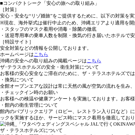
■コンパクトシーク「安心の旅への取り組み」
［対策］
安心・安全な“リゾ婚旅”をご提供するために、以下の対策を
※現在、海外挙式は催行中止のため、沖縄エリアより適用を開
・スタッフのマスク着用や消毒・除菌の徹底
・送迎専用車の乗車人数を制限・換気の行き届いたホテルで安
［特設サイト］
安全対策などの情報を公開しております。
ホームページは
こちら
沖縄の安全への取り組みの掲載ページは
こちら
ザ･テラスホテルズの安全・衛生対策について
お客様の安心安全なご滞在のために、ザ・テラスホテルズでは
・換気について​
全館オープンエアな設計は常に天然の風が空気の流れを生み、
・チェックイン時のお願い
お客様への検温や健康アンケートを実施しております。お客様
・館内の衛生管理について
館内のパブリックエリア（ロビー、レストラン入り口など）に
ックを実施するほか、サービス時にマスク着用を徹底しており
ザ・テラスホテルズについて