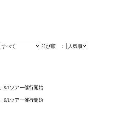
並び順 ：
」9/1ツアー催行開始
」9/1ツアー催行開始