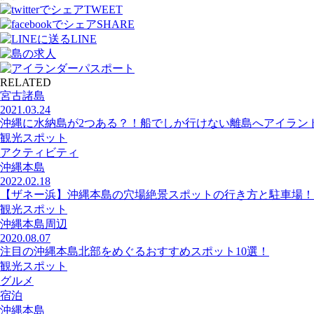
TWEET
SHARE
LINE
RELATED
宮古諸島
2021.03.24
沖縄に水納島が2つある？！船でしか行けない離島へアイラン
観光スポット
アクティビティ
沖縄本島
2022.02.18
【ザネー浜】沖縄本島の穴場絶景スポットの行き方と駐車場！
観光スポット
沖縄本島周辺
2020.08.07
注目の沖縄本島北部をめぐるおすすめスポット10選！
観光スポット
グルメ
宿泊
沖縄本島