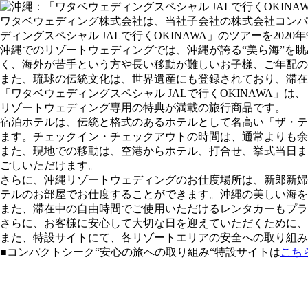
ワタベウェディング株式会社は、当社子会社の株式会社コンパ
ディングスペシャル JALで行くOKINAWA」のツアーを2
沖縄でのリゾートウェディングでは、沖縄が誇る“美ら海”を
く、海外が苦手という方や長い移動が難しいお子様、ご年配の
また、琉球の伝統文化は、世界遺産にも登録されており、滞在
「ワタベウェディングスペシャル JALで行くOKINAWA
リゾートウェディング専用の特典が満載の旅行商品です。
宿泊ホテルは、伝統と格式のあるホテルとして名高い「ザ・テ
ます。チェックイン・チェックアウトの時間は、通常よりも余
また、現地での移動は、空港からホテル、打合せ、挙式当日ま
ごしいただけます。
さらに、沖縄リゾートウェディングのお仕度場所は、新郎新婦
テルのお部屋でお仕度することができます。沖縄の美しい海を
また、滞在中の自由時間でご使用いただけるレンタカーもプラ
さらに、お客様に安心して大切な日を迎えていただくために
また、特設サイトにて、各リゾートエリアの安全への取り組み
■コンパクトシーク“安心の旅への取り組み“特設サイトは
こち