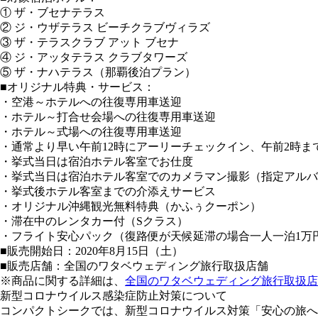
① ザ・ブセナテラス
② ジ・ウザテラス ビーチクラブヴィラズ
③ ザ・テラスクラブ アット ブセナ
④ ジ・アッタテラス クラブタワーズ
⑤ ザ・ナハテラス（那覇後泊プラン）
■オリジナル特典・サービス：
・空港～ホテルへの往復専用車送迎
・ホテル～打合せ会場への往復専用車送迎
・ホテル～式場への往復専用車送迎
・通常より早い午前12時にアーリーチェックイン、午前2時
・挙式当日は宿泊ホテル客室でお仕度
・挙式当日は宿泊ホテル客室でのカメラマン撮影（指定アルバ
・挙式後ホテル客室までの介添えサービス
・オリジナル沖縄観光無料特典（かふぅクーポン）
・滞在中のレンタカー付（Sクラス）
・フライト安心パック（復路便が天候延滞の場合一人一泊1万
■販売開始日：2020年8月15日（土）
■販売店舗：全国のワタベウェディング旅行取扱店舗
※商品に関する詳細は、
全国のワタベウェディング旅行取扱店
新型コロナウイルス感染症防止対策について
コンパクトシークでは、新型コロナウイルス対策「安心の旅へ