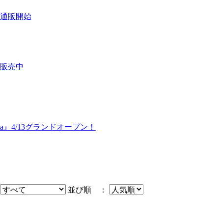
通販開始
販売中
awa』4/13グランドオープン！
並び順 ：