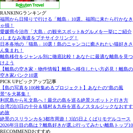
RANKING
ランキング
福岡から日帰りで行ける「離島」10選。福岡に来たら行かなき
ゃ損！
愛媛県今治市「大島」の観光スポット&グルメを一挙にご紹介
♪しまなみ海道をプチサイクリング！
日本各地の「猫島」10選！島のニャンコに癒されたい猫好きさ
ん集まれ！
離島移住をジャンル別に徹底比較！あなたに最適な離島を見つ
けよう
【離島の空き家・物件情報】離島へ移住したい方必見！離島の
空き家バンク10選
PICK UP
ピックアップ記事
【島の写真を100枚集めるプロジェクト】あなたの“島の風
景”を大募集！
利尻島から礼文島へ！最北の島を巡る絶景スポットと行き方
台湾2泊3日の十分＆猫村＆九份を巡るノスタルジックなおすす
め旅
絶景のスリランカを3都市周遊！3泊5日よくばりモデルコース
2026年注目の島は？離島好きが選ぶ行ってみたい離島トップ10
RECOMMEND
おすすめ