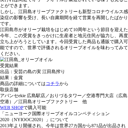
とができます。
しかし、江田島オリーブファクトリーも新型コロナウイルス感
染症の影響を受け、長い自粛期間を経て営業を再開したばかり
です。
江田島市がオリーブ栽培をはじめて10周年という節目を迎えた
今年、この受賞をきっかけに生産者と地元住民が協力し、再度
立ち上がろうとしています。今回受賞した商品も通販で購入可
能ですので、世界で評価されるオリーブオイルを味わってみて
ください。
受賞結果
出品：安芸の島の実 江田島搾り
結果：金賞
商品の詳細については
コチラ
から
取扱店舗
アバンセekie 広島駅店／おりづるタワー／空港専門大店（広島
空港）／江田島オリーブファクトリー 他
WEB SHOP
で購入可能
「ニューヨーク国際オリーブオイルコンペティション
2020（NYIOOC2020）」について
2013年より開催され、今年は世界27カ国から871品が出品され