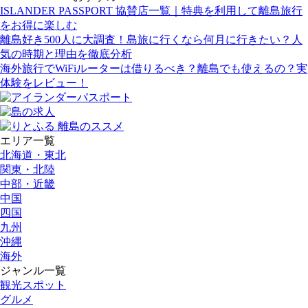
ISLANDER PASSPORT 協賛店一覧｜特典を利用して離島旅行
をお得に楽しむ
離島好き500人に大調査！島旅に行くなら何月に行きたい？人
気の時期と理由を徹底分析
海外旅行でWiFiルーターは借りるべき？離島でも使えるの？実
体験をレビュー！
エリア一覧
北海道・東北
関東・北陸
中部・近畿
中国
四国
九州
沖縄
海外
ジャンル一覧
観光スポット
グルメ