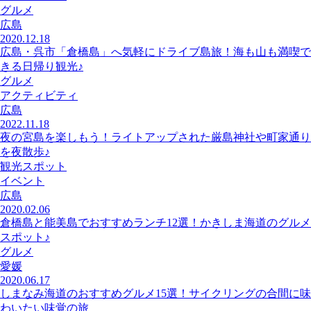
グルメ
広島
2020.12.18
広島・呉市「倉橋島」へ気軽にドライブ島旅！海も山も満喫で
きる日帰り観光♪
グルメ
アクティビティ
広島
2022.11.18
夜の宮島を楽しもう！ライトアップされた厳島神社や町家通り
を夜散歩♪
観光スポット
イベント
広島
2020.02.06
倉橋島と能美島でおすすめランチ12選！かきしま海道のグルメ
スポット♪
グルメ
愛媛
2020.06.17
しまなみ海道のおすすめグルメ15選！サイクリングの合間に味
わいたい味覚の旅