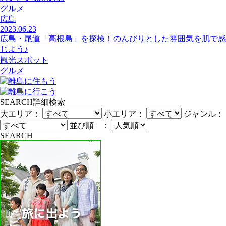
グルメ
広島
2023.06.23
広島・尾道「高根島」を探検！のんびりとした雰囲気を肌で感
じよう♪
観光スポット
グルメ
SEARCH
詳細検索
大エリア：
小エリア：
ジャンル：
並び順 ：
SEARCH