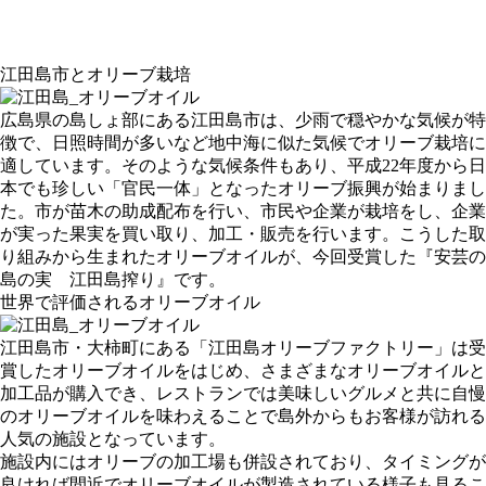
江田島市とオリーブ栽培
広島県の島しょ部にある江田島市は、少雨で穏やかな気候が特
徴で、日照時間が多いなど地中海に似た気候でオリーブ栽培に
適しています。そのような気候条件もあり、平成22年度から日
本でも珍しい「官民一体」となったオリーブ振興が始まりまし
た。市が苗木の助成配布を行い、市民や企業が栽培をし、企業
が実った果実を買い取り、加工・販売を行います。こうした取
り組みから生まれたオリーブオイルが、今回受賞した『安芸の
島の実 江田島搾り』です。
世界で評価されるオリーブオイル
江田島市・大柿町にある「江田島オリーブファクトリー」は受
賞したオリーブオイルをはじめ、さまざまなオリーブオイルと
加工品が購入でき、レストランでは美味しいグルメと共に自慢
のオリーブオイルを味わえることで島外からもお客様が訪れる
人気の施設となっています。
施設内にはオリーブの加工場も併設されており、タイミングが
良ければ間近でオリーブオイルが製造されている様子も見るこ