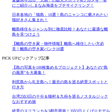
愛媛県今治市「大島」の観光スポット&グルメを一挙
にご紹介♪しまなみ海道をプチサイクリング！
日本各地の「猫島」10選！島のニャンコに癒されたい
猫好きさん集まれ！
離島移住をジャンル別に徹底比較！あなたに最適な離
島を見つけよう
【離島の空き家・物件情報】離島へ移住したい方必
見！離島の空き家バンク10選
PICK UP
ピックアップ記事
【島の写真を100枚集めるプロジェクト】あなたの“島
の風景”を大募集！
利尻島から礼文島へ！最北の島を巡る絶景スポットと
行き方
台湾2泊3日の十分＆猫村＆九份を巡るノスタルジック
なおすすめ旅
絶景のスリランカを3都市周遊！3泊5日よくばりモデル