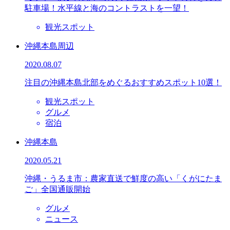
駐車場！水平線と海のコントラストを一望！
観光スポット
沖縄本島周辺
2020.08.07
注目の沖縄本島北部をめぐるおすすめスポット10選！
観光スポット
グルメ
宿泊
沖縄本島
2020.05.21
沖縄・うるま市：農家直送で鮮度の高い「くがにたま
ご」全国通販開始
グルメ
ニュース