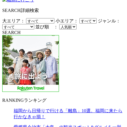
SEARCH
詳細検索
大エリア：
小エリア：
ジャンル：
並び順 ：
SEARCH
RANKING
ランキング
福岡から日帰りで行ける「離島」10選。福岡に来たら
行かなきゃ損！