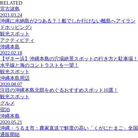
RELATED
宮古諸島
2021.03.24
沖縄に水納島が2つある？！船でしか行けない離島へアイラン
ドホッピング♪
観光スポット
アクティビティ
沖縄本島
2022.02.18
【ザネー浜】沖縄本島の穴場絶景スポットの行き方と駐車場！
水平線と海のコントラストを一望！
観光スポット
沖縄本島周辺
2020.08.07
注目の沖縄本島北部をめぐるおすすめスポット10選！
観光スポット
グルメ
宿泊
沖縄本島
2020.05.21
沖縄・うるま市：農家直送で鮮度の高い「くがにたまご」全国
通販開始