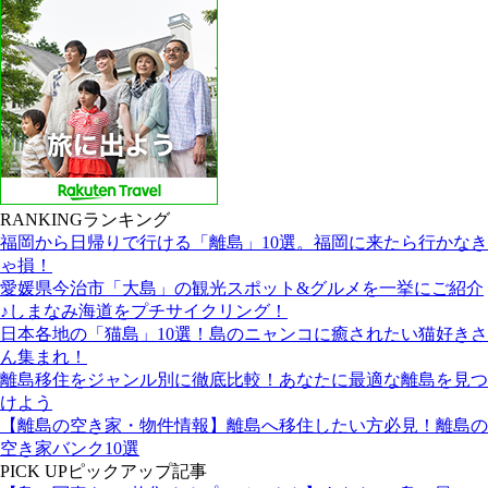
RANKING
ランキング
福岡から日帰りで行ける「離島」10選。福岡に来たら行かなき
ゃ損！
愛媛県今治市「大島」の観光スポット&グルメを一挙にご紹介
♪しまなみ海道をプチサイクリング！
日本各地の「猫島」10選！島のニャンコに癒されたい猫好きさ
ん集まれ！
離島移住をジャンル別に徹底比較！あなたに最適な離島を見つ
けよう
【離島の空き家・物件情報】離島へ移住したい方必見！離島の
空き家バンク10選
PICK UP
ピックアップ記事