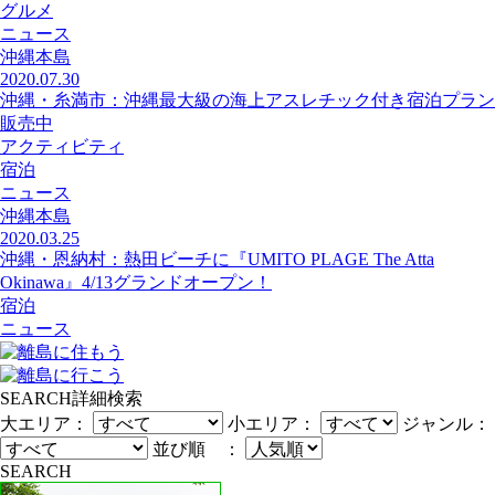
グルメ
ニュース
沖縄本島
2020.07.30
沖縄・糸満市：沖縄最大級の海上アスレチック付き宿泊プラン
販売中
アクティビティ
宿泊
ニュース
沖縄本島
2020.03.25
沖縄・恩納村：熱田ビーチに『UMITO PLAGE The Atta
Okinawa』4/13グランドオープン！
宿泊
ニュース
SEARCH
詳細検索
大エリア：
小エリア：
ジャンル：
並び順 ：
SEARCH