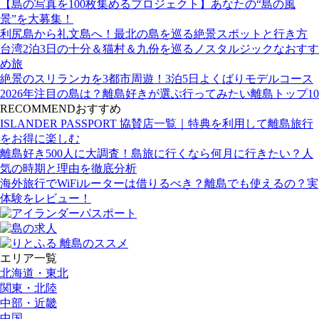
【島の写真を100枚集めるプロジェクト】あなたの“島の風
景”を大募集！
利尻島から礼文島へ！最北の島を巡る絶景スポットと行き方
台湾2泊3日の十分＆猫村＆九份を巡るノスタルジックなおすす
め旅
絶景のスリランカを3都市周遊！3泊5日よくばりモデルコース
2026年注目の島は？離島好きが選ぶ行ってみたい離島トップ10
RECOMMEND
おすすめ
ISLANDER PASSPORT 協賛店一覧｜特典を利用して離島旅行
をお得に楽しむ
離島好き500人に大調査！島旅に行くなら何月に行きたい？人
気の時期と理由を徹底分析
海外旅行でWiFiルーターは借りるべき？離島でも使えるの？実
体験をレビュー！
エリア一覧
北海道・東北
関東・北陸
中部・近畿
中国