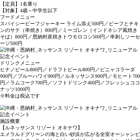
【定員】1名乗り
【対象】4歳～中学生以下
フードメニュー
スパイシービーフジャーキー ライム添え500円／ビーフとチキ
ンのサテ（串焼き）800円／ミーゴレン（インドネシア風焼き
そば）800円／恩納村産焼きトウモロコシ500円／串刺しソーセ
ージ500円
ドリンクメニュー
ヒナノビール800円／ドラフトビール800円／ピニャコラーダ
900円／ブルーハワイ900円／ルネッサンス900円／モヒート700
円／ラムコーク700円／ソフトドリンク400円／フレッシュココ
ナッツ1000円
※料金は税込です
施設概要
【ルネッサンス リゾート オキナワ】
エメラルドグリーンの海と白い砂浜が広がる全室オーシャンビ