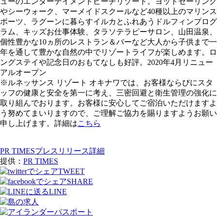
ューのエンターテイメントビーチリゾート。ヨットセーリング
やシーウォーク、マーメイドスクールなど40種以上のマリンス
ポーツ、ラグーンに暮らすイルカとふれあうドルフィンプログ
ラム、キッズお仕事体験、タラソテラピーサロン、山田温泉、
個性豊かな10ヵ所のレストラン＆バーなど大人から子供まで一
年を通して豊かな自然の中でリゾートライフが楽しめます。ロ
ングステイや記念日のおもてなしも好評。2020年4月リニュー
アルオープン
※ルネッサンス リゾート オキナワでは、お客様ならびにスタ
ッフの健康と安全を第一に考え、三密回避と衛生管理の強化に
取り組んでおります。お客様に安心してご宿泊いただけますよ
う努めてまいりますので、ご理解ご協力を賜りますようお願い
申し上げます。詳細は
こちら
PR TIMESプレスリリース詳細
提供：
PR TIMES
TWEET
SHARE
LINE