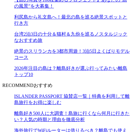
の風景”を大募集！
利尻島から礼文島へ！最北の島を巡る絶景スポットと
行き方
台湾2泊3日の十分＆猫村＆九份を巡るノスタルジック
なおすすめ旅
絶景のスリランカを3都市周遊！3泊5日よくばりモデル
コース
2026年注目の島は？離島好きが選ぶ行ってみたい離島
トップ10
RECOMMEND
おすすめ
ISLANDER PASSPORT 協賛店一覧｜特典を利用して離
島旅行をお得に楽しむ
離島好き500人に大調査！島旅に行くなら何月に行きた
い？人気の時期と理由を徹底分析
海外旅行でWiFiルーターは借りるべき？離島でも使え