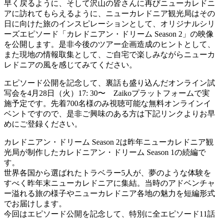
早く戻るように、そして沢山の皆さんに再びニューカレドニ
アに訪れてもらえるように、ニューカレドニア観光局はその
日に向けた旅のインスピレーションとして、オリジナルシリ
ーズエピソード「カレドニアン・ドリーム Season 2」の映像
を公開します。是非今後のツアー企画造成のヒントとして、
また現地の情報取集として、ご自宅で楽しみながらニューカ
レドニアの風を感じてみてください。
エピソード公開を記念して、裏話も盛り込んだオンライン試
写会を4月28日（火）17: 30〜 Zaikoプラットフォームで実
施予定です。先着700名様のみ視聴可能な無料オンラインイ
ベントですので、是非ご興味のある方は下記リンクよりお早
めにご登録ください。
カレドニアン・ドリーム Season 2は昨年ニューカレドニア観
光局が制作したカレドニアン・ドリーム Season 1の続編で
す。
世界各国から選ばれたトラベラー5人が、夢のような体験を
すべく昨年末ニューカレドニアに集結。当時のアドベンチャ
ー溢れる旅の様子やニューカレドニア各地の魅力を短編形式
でお届けします。
今回はエピソード公開を記念して、特別に全エピソード11話