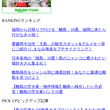
RANKING
ランキング
福岡から日帰りで行ける「離島」10選。福岡に来たら
行かなきゃ損！
愛媛県今治市「大島」の観光スポット&グルメを一挙
にご紹介♪しまなみ海道をプチサイクリング！
日本各地の「猫島」10選！島のニャンコに癒されたい
猫好きさん集まれ！
離島移住をジャンル別に徹底比較！あなたに最適な離
島を見つけよう
【離島の空き家・物件情報】離島へ移住したい方必
見！離島の空き家バンク10選
PICK UP
ピックアップ記事
【島の写真を100枚集めるプロジェクト】あなたの“島