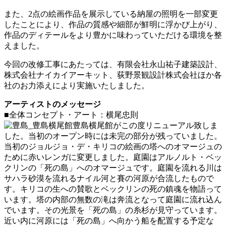
また、2点の絵画作品を展示している納屋の照明を一部変更
したことにより、作品の質感や細部が鮮明に浮かび上がり、
作品のディテールをより豊かに味わっていただける環境を整
えました。
今回の改修工事にあたっては、有限会社永山祐子建築設計、
株式会社ナイカイアーキット、荻野景観設計株式会社ほか各
社のお力添えにより実施いたしました。
アーティストのメッセージ
■全体コンセプト・アート：横尾忠則
豊島横尾館がこの度リニューアル致しま
した。当初のオープン時には未完の部分が残っていました。
当初のジョルジョ・デ・キリコの絵画の塔へのオマージュの
ために赤いレンガに変更しました。庭園はアルノルト・ベッ
クリンの「死の島」へのオマージュです。庭園を流れる川は
サハラ砂漠を流れるナイル河と賽の河原が合流したもので
す。キリコの生への賛歌とベックリンの死の鎮魂を物語って
います。塔の内部の無数の滝は奔流となって庭園に流れ込ん
でいます。その光景を「死の島」の糸杉が見守っています。
近い内に河原には「死の島」へ向かう船を配置する予定な