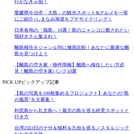
行かなきゃ損！
愛媛県今治市「大島」の観光スポット&グルメを一挙
にご紹介♪しまなみ海道をプチサイクリング！
日本各地の「猫島」10選！島のニャンコに癒されたい
猫好きさん集まれ！
離島移住をジャンル別に徹底比較！あなたに最適な離
島を見つけよう
【離島の空き家・物件情報】離島へ移住したい方必
見！離島の空き家バンク10選
PICK UP
ピックアップ記事
【島の写真を100枚集めるプロジェクト】あなたの“島
の風景”を大募集！
利尻島から礼文島へ！最北の島を巡る絶景スポットと
行き方
台湾2泊3日の十分＆猫村＆九份を巡るノスタルジック