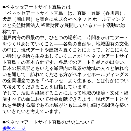
■ベネッセアートサイト直島とは
「ベネッセアートサイト直島」は、直島・豊島（香川県）、
犬島（岡山県）を舞台に株式会社ベネッセ ホールディング
スと公益財団法人 福武財団が展開しているアート活動の総
称です。
瀬戸内海の風景の中、ひとつの場所に、時間をかけてアート
をつくりあげていくこと――各島の自然や、地域固有の文化
の中に、現代アートや建築を置くことによって、どこにもな
い特別な場所を生み出していくことが「ベネッセアートサイ
ト直島」の基本方針です。各島でのアート作品との出会い、
日本の原風景ともいえる瀬戸内の風景や地域の人々と触れ合
いを通して、訪れてくださる方がベネッセホールディングス
の企業理念である「ベネッセ―よく生きる」とは何かについ
て考えてくださることを目指しています。
そして、活動を継続することによって地域の環境・文化・経
済すべての面において社会貢献できるよう、現代アートとそ
れを包括する場である地域がともに成長し続ける関係を築い
ていきたいと考えています。
■ベネッセアートサイト直島の歴史について
参照ページ