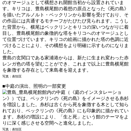
のオマージュとして構想され開館当初から設置されていま
す。キリコは、豊島横尾館の着想の原点となった《死の島》
を描いたアルノルト・ベックリンから影響を受けており、そ
の作品には共通するモチーフがたびたび見られます。こうし
た背景から、横尾はベックリンとキリコの深いつながりに着
目し、豊島横尾館の象徴的な塔をキリコへのオマージュとし
て位置づけています。キリコの絵画に描かれた塔の色調に近
づけることにより、その構想をより明確に示すものになりま
した。
豊島の玄関口である家浦港からは、新たに生まれ変わった赤
レンガ色の塔を望むことができ、これまで以上に豊島横尾館
を象徴する存在として来島者を迎えます。
写真：表恒匡
■中庭の演出、照明の一部変更
館内の中庭（《庭のインスタレーショ
ン》）では、ベックリンの《死の島》をイメージさせる糸杉
を増設しました。糸杉は古くから死を象徴する木として知ら
れており、ベックリンの《死の島》にも印象的に描かれてい
ます。糸杉の増設により、「生と死」という館のテーマをよ
りに深く感じさせる空間へと進化しました。
写真：表恒匡