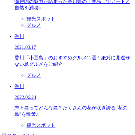
瀬戸内の魅力が詰まった香川県の「豊島」でアートと
自然を満喫♪
観光スポット
グルメ
香川
2021.03.17
香川「小豆島」のおすすめグルメ12選！絶対に見逃せ
ない島グルメをご紹介
グルメ
香川
2022.06.24
志々島ってどんな島？たくさんの花が咲き誇る“花の
島”を散策♪
観光スポット