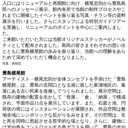
入口にはリニューアルと再開館に向け、横尾忠則から豊島島
民へのメッセージ展示、館内各所で当館の制作プロセスやこ
れまでに開催したイベントを振り返る写真・チラシ等の資料
展示を行いました。さらにスタッフによる特別ガイドツアー
も実施し、リニューアルのポイントを中心にご案内しまし
た。
ご来館いただいた方には当館オリジナルステッカーがノベル
ティとして配布されました。島民の皆さまそれぞれの思い出
とともに豊島横尾館の歩みを振り返り、当館への理解をあら
ためて深めていただく機会となりました。
写真：表恒匡
豊島横尾館
アーティスト・横尾忠則が全体コンセプトを手掛けた「豊島
横尾館」は、豊島の玄関口となる港に面した家浦地区の、集
落にある古い民家を改修してつくられました。展示空間は、
既存の建物の配置を生かして「母屋」「倉」「納屋」で構成
され、平面作品11点を展示しています。また、石庭と池、円
筒状の塔にはインスタレーションが展開され、作品空間は敷
地全域にシンボリックな拡がりをみせます。その空間は、生
と死を同時に想起させる哲学的な場となり、さらに、建物に
は光や色をコントロールする色ガラスを用いて、豊島の光や