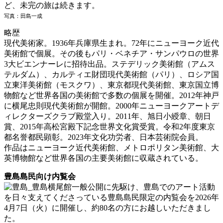
ど、未完の旅は続きます。
写真：田島一成
略歴
現代美術家。1936年兵庫県生まれ。72年にニューヨーク近代
美術館で個展。その後もパリ・ベネチア・サンパウロの世界
3大ビエンナーレに招待出品。ステデリック美術館（アムス
テルダム）、カルティエ財団現代美術館（パリ）、ロシア国
立東洋美術館（モスクワ）、東京都現代美術館、東京国立博
物館など世界各国の美術館で多数の個展を開催。2012年神戸
に横尾忠則現代美術館が開館。2000年ニューヨークアートデ
ィレクターズクラブ殿堂入り。2011年、旭日小綬章、朝日
賞、2015年高松宮殿下記念世界文化賞受賞。令和2年度東京
都名誉都民顕彰。2023年文化功労者、日本芸術院会員。
作品はニューヨーク近代美術館、メトロポリタン美術館、大
英博物館など世界各国の主要美術館に収蔵されている。
豊島島民向け内覧会
一般公開に先駆け、豊島でのアート活動
を日々支えてくださっている豊島島民限定の内覧会を2026年
4月7日（火）に開催し、約80名の方にお越しいただきまし
た。