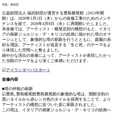
写真：表恒匡
公益財団法人 福武財団が運営する豊島横尾館（2013年開
館）は、2026年1月1日（木）からの改修工事のためのメンテ
ナンスを経て、2026年4月8日（水）に再開館いたしました。
本改修では、アーティスト・横尾忠則の構想のもと、イタリ
アの画家ジョルジョ・デ・キリコの絵画に描かれた塔のオマ
ージュとして、象徴的な塔の刷新を行うとともに、庭園の糸
杉を増設。アーティストが追及する「生と死」のテーマをよ
り体現した空間へと整えました。
細やかな演出の改修によって、アーティストが表現したかっ
た当館のテーマをより深くご体感いただけます。
改修内容
■塔の外観の刷新
豊島横尾館の象徴的な塔は、開館当初の
黒いタイルから赤レンガ色のタイルを採用することで、より
アーティストの構想に近づいた姿に刷新されました。
この塔は、イタリアの画家ジョルジョ・デ・キリコの絵画へ