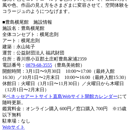
風や色、作品の見え方をさまざまに変容させて、空間体験を
コラージュのようにつなげます。
■豊島横尾館 施設情報
施設名：豊島横尾館
全体コンセプト：横尾忠則
アート：横尾忠則
建築：永山祐子
運営：公益財団法人 福武財団
住所：香川県小豆郡土庄町豊島家浦2359
電話番号：
0879-68-3555
（豊島美術館）
開館時間：3月1日〜9月30日 10:00〜17:00（最終入館
16:30）／10月1日〜2月末日 10:00〜16:00（最終入館15:30）
休館日：火曜日（3月1日〜11月30日）／火曜日から木曜日
（12月1日〜2月末日）
※
ベネッセアートサイト直島Webサイト開館カレンダー
にて
随時更新。
鑑賞料金：オンライン購入 600円／窓口購入 700円 ※15歳
以下無料
駐車場：なし
Webサイト